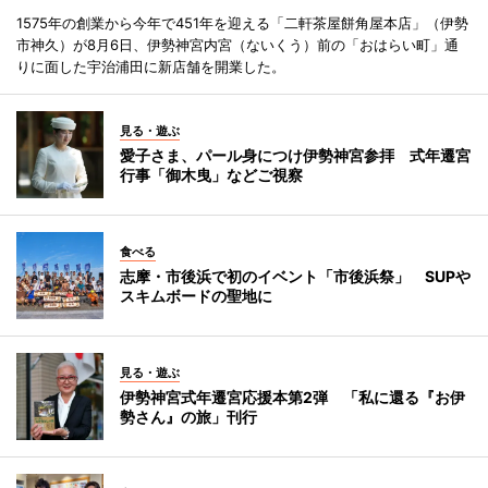
1575年の創業から今年で451年を迎える「二軒茶屋餅角屋本店」（伊勢
市神久）が8月6日、伊勢神宮内宮（ないくう）前の「おはらい町」通
りに面した宇治浦田に新店舗を開業した。
見る・遊ぶ
愛子さま、パール身につけ伊勢神宮参拝 式年遷宮
行事「御木曳」などご視察
食べる
志摩・市後浜で初のイベント「市後浜祭」 SUPや
スキムボードの聖地に
見る・遊ぶ
伊勢神宮式年遷宮応援本第2弾 「私に還る『お伊
勢さん』の旅」刊行