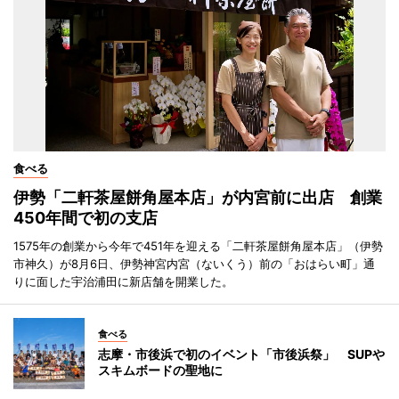
食べる
伊勢「二軒茶屋餅角屋本店」が内宮前に出店 創業
450年間で初の支店
1575年の創業から今年で451年を迎える「二軒茶屋餅角屋本店」（伊勢
市神久）が8月6日、伊勢神宮内宮（ないくう）前の「おはらい町」通
りに面した宇治浦田に新店舗を開業した。
食べる
志摩・市後浜で初のイベント「市後浜祭」 SUPや
スキムボードの聖地に