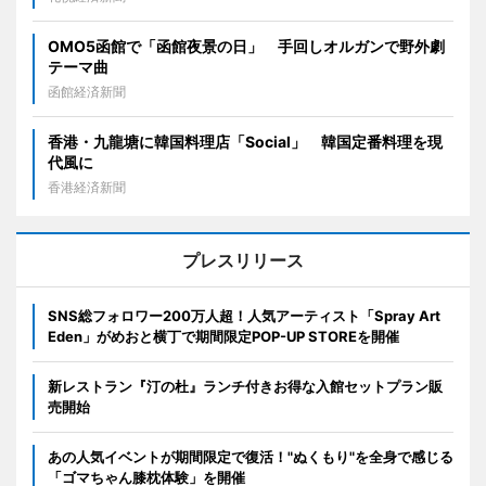
OMO5函館で「函館夜景の日」 手回しオルガンで野外劇
テーマ曲
函館経済新聞
香港・九龍塘に韓国料理店「Social」 韓国定番料理を現
代風に
香港経済新聞
プレスリリース
SNS総フォロワー200万人超！人気アーティスト「Spray Art
Eden」がめおと横丁で期間限定POP-UP STOREを開催
新レストラン『汀の杜』ランチ付きお得な入館セットプラン販
売開始
あの人気イベントが期間限定で復活！"ぬくもり"を全身で感じる
「ゴマちゃん膝枕体験」を開催