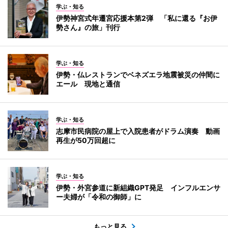
学ぶ・知る
伊勢神宮式年遷宮応援本第2弾 「私に還る『お伊
勢さん』の旅」刊行
学ぶ・知る
伊勢・仏レストランでベネズエラ地震被災の仲間に
エール 現地と通信
学ぶ・知る
志摩市民病院の屋上で入院患者がドラム演奏 動画
再生が50万回超に
学ぶ・知る
伊勢・外宮参道に新組織GPT発足 インフルエンサ
ー夫婦が「令和の御師」に
もっと見る