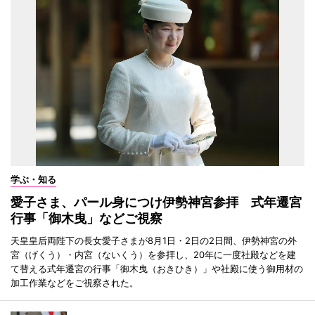
学ぶ・知る
愛子さま、パール身につけ伊勢神宮参拝 式年遷宮
行事「御木曳」などご視察
天皇皇后両陛下の長女愛子さまが8月1日・2日の2日間、伊勢神宮の外
宮（げくう）・内宮（ないくう）を参拝し、20年に一度社殿などを建
て替える式年遷宮の行事「御木曳（おきひき）」や社殿に使う御用材の
加工作業などをご視察された。