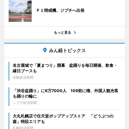
Ｐ１哨戒機、ジブチへ出発
もっと見る
みん経トピックス
名古屋城で「夏まつり」開幕 盆踊りを毎日開催、飲食・
縁日ブースも
名駅経済新聞
「渋谷盆踊り」に6万7000人 109前に櫓、外国人観光客
も踊りの輪に
シブヤ経済新聞
大丸札幌店で任天堂ポップアップストア 「どうぶつの
森」特設エリアも
札幌経済新聞