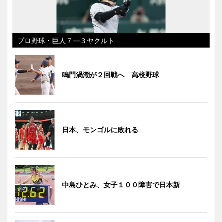
プロ野球・巨人７―３ヤクルト
鳴門渦潮が２回戦へ 高校野球
日本、モンゴルに敗れる
中島ひとみ、女子１００障害で日本新