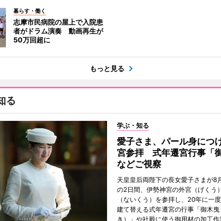
暮らす・働く
志摩市民病院の屋上で入院患
者がドラム演奏 動画再生が
50万回超に
もっと見る
知る
学ぶ・知る
愛子さま、パール身につ
宮参拝 式年遷宮行事「
などご視察
天皇皇后両陛下の長女愛子さまが8月
の2日間、伊勢神宮の外宮（げくう
（ないくう）を参拝し、20年に一
建て替える式年遷宮の行事「御木曳
き）」や社殿に使う御用材の加工作