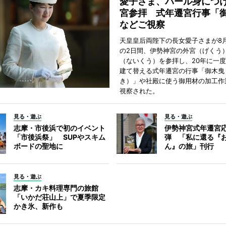
愛子さま、パール身につ
宮参拝 式年遷宮行事「
などご視察
天皇皇后両陛下の長女愛子さまが8月
の2日間、伊勢神宮の外宮（げくう
（ないくう）を参拝し、20年に一
建て替える式年遷宮の行事「御木曳
き）」や社殿に使う御用材の加工作
視察された。
見る・遊ぶ
見る・遊ぶ
志摩・市後浜で初のイベント
伊勢神宮式年遷宮
「市後浜祭」 SUPやスキム
弾 「私に還る『
ボードの聖地に
ん』の旅」刊行
見る・遊ぶ
志摩・カキ料理専門の旅館
「いかだ荘山上」で夏季限定
かき氷、新作も