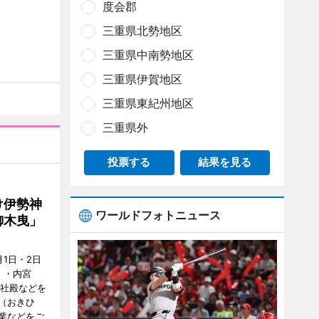
度会郡
三重県北勢地区
三重県中南勢地区
三重県伊賀地区
三重県東紀州地区
三重県外
投票する
結果を見る
け伊勢神
ワールドフォトニュース
御木曳」
1日・2日
）・内宮
度社殿などを
（おきひ
業などをご