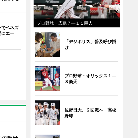
プロ野球・広島７―１１巨人
ンでベネズ
間にエー
「デジポリス」普及呼び掛
け
プロ野球・オリックス１―
３楽天
佐野日大、２回戦へ 高校
野球