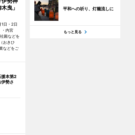
け伊勢神
御木曳」
平和への祈り、灯籠流しに
1日・2日
）・内宮
もっと見る
度社殿などを
（おきひ
業などをご
応援本第2
お伊勢さ