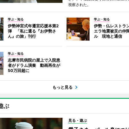
視察された。
学ぶ・知る
学ぶ・知る
伊勢神宮式年遷宮応援本第2
伊勢・仏レストラ
弾 「私に還る『お伊勢さ
エラ地震被災の仲
ん』の旅」刊行
ル 現地と通信
学ぶ・知る
志摩市民病院の屋上で入院患
者がドラム演奏 動画再生が
50万回超に
もっと見る
遊ぶ
見る・遊ぶ