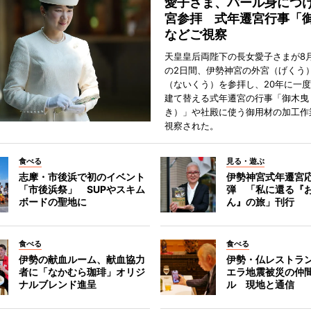
愛子さま、パール身につ
宮参拝 式年遷宮行事「
などご視察
天皇皇后両陛下の長女愛子さまが8月
の2日間、伊勢神宮の外宮（げくう
（ないくう）を参拝し、20年に一
建て替える式年遷宮の行事「御木曳
き）」や社殿に使う御用材の加工作
視察された。
食べる
見る・遊ぶ
志摩・市後浜で初のイベント
伊勢神宮式年遷宮
「市後浜祭」 SUPやスキム
弾 「私に還る『
ボードの聖地に
ん』の旅」刊行
食べる
食べる
伊勢の献血ルーム、献血協力
伊勢・仏レストラ
者に「なかむら珈琲」オリジ
エラ地震被災の仲
ナルブレンド進呈
ル 現地と通信