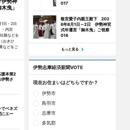
け伊勢神
017
御木曳」
敬宮愛子内親王殿下 202
1日・2日
6年8月1日～2日 伊勢神宮
）・内宮
式年遷宮「御木曳」ご視察
度社殿などを
016
（おきひ
業などをご
もっと見る
伊勢志摩経済新聞VOTE
応援本第2
お伊勢さ
現在お住まいはどちらですか？
伊勢市
鳥羽市
ンでベネズ
志摩市
間にエー
多気郡