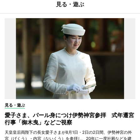
見る・遊ぶ
見る・遊ぶ
愛子さま、パール身につけ伊勢神宮参拝 式年遷宮
行事「御木曳」などご視察
天皇皇后両陛下の長女愛子さまが8月1日・2日の2日間、伊勢神宮の外
宮（げくう）・内宮（ないくう）を参拝し、20年に一度社殿などを建