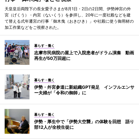
天皇皇后両陛下の長女愛子さまが8月1日・2日の2日間、伊勢神宮の外
宮（げくう）・内宮（ないくう）を参拝し、20年に一度社殿などを建
て替える式年遷宮の行事「御木曳（おきひき）」や社殿に使う御用材の
加工作業などをご視察された。
暮らす・働く
志摩市民病院の屋上で入院患者がドラム演奏 動画
再生が50万回超に
暮らす・働く
伊勢・外宮参道に新組織GPT発足 インフルエンサ
ー夫婦が「令和の御師」に
暮らす・働く
伊勢・厚生中で「伊勢大空襲」の体験を回想 語り
部12人が全校生徒に