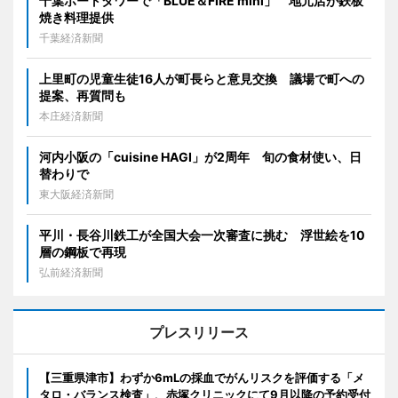
千葉ポートタワーで「BLUE＆FIRE mini」 地元店が鉄板
焼き料理提供
千葉経済新聞
上里町の児童生徒16人が町長らと意見交換 議場で町への
提案、再質問も
本庄経済新聞
河内小阪の「cuisine HAGI」が2周年 旬の食材使い、日
替わりで
東大阪経済新聞
平川・長谷川鉄工が全国大会一次審査に挑む 浮世絵を10
層の鋼板で再現
弘前経済新聞
プレスリリース
【三重県津市】わずか6mLの採血でがんリスクを評価する「メ
タロ・バランス検査」、赤塚クリニックにて9月以降の予約受付