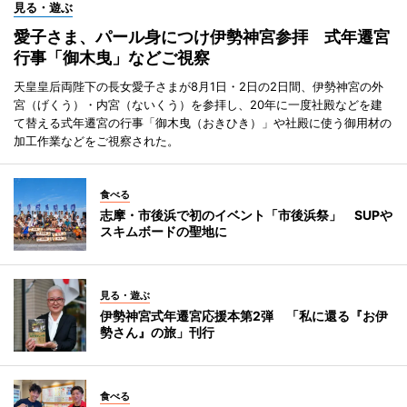
見る・遊ぶ
愛子さま、パール身につけ伊勢神宮参拝 式年遷宮
行事「御木曳」などご視察
天皇皇后両陛下の長女愛子さまが8月1日・2日の2日間、伊勢神宮の外
宮（げくう）・内宮（ないくう）を参拝し、20年に一度社殿などを建
て替える式年遷宮の行事「御木曳（おきひき）」や社殿に使う御用材の
加工作業などをご視察された。
食べる
志摩・市後浜で初のイベント「市後浜祭」 SUPや
スキムボードの聖地に
見る・遊ぶ
伊勢神宮式年遷宮応援本第2弾 「私に還る『お伊
勢さん』の旅」刊行
食べる