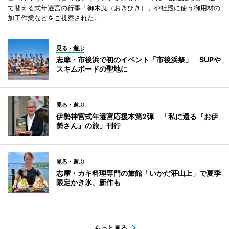
て替える式年遷宮の行事「御木曳（おきひき）」や社殿に使う御用材の
加工作業などをご視察された。
見る・遊ぶ
志摩・市後浜で初のイベント「市後浜祭」 SUPや
スキムボードの聖地に
見る・遊ぶ
伊勢神宮式年遷宮応援本第2弾 「私に還る『お伊
勢さん』の旅」刊行
見る・遊ぶ
志摩・カキ料理専門の旅館「いかだ荘山上」で夏季
限定かき氷、新作も
もっと見る