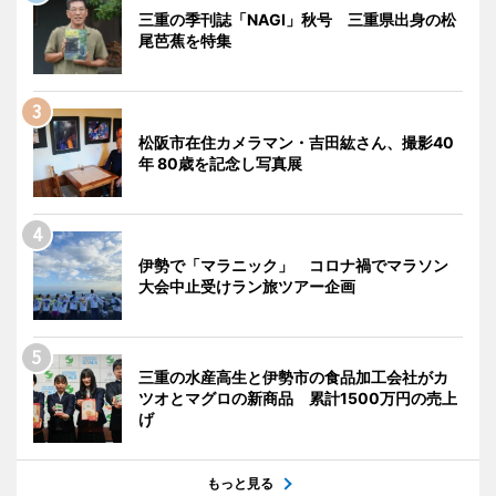
三重の季刊誌「NAGI」秋号 三重県出身の松
尾芭蕉を特集
松阪市在住カメラマン・吉田紘さん、撮影40
年 80歳を記念し写真展
伊勢で「マラニック」 コロナ禍でマラソン
大会中止受けラン旅ツアー企画
三重の水産高生と伊勢市の食品加工会社がカ
ツオとマグロの新商品 累計1500万円の売上
げ
もっと見る