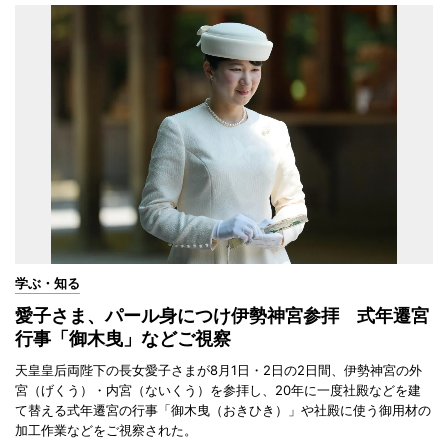
学ぶ・知る
愛子さま、パール身につけ伊勢神宮参拝 式年遷宮
行事「御木曳」などご視察
天皇皇后両陛下の長女愛子さまが8月1日・2日の2日間、伊勢神宮の外
宮（げくう）・内宮（ないくう）を参拝し、20年に一度社殿などを建
て替える式年遷宮の行事「御木曳（おきひき）」や社殿に使う御用材の
加工作業などをご視察された。