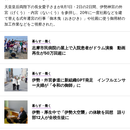
天皇皇后両陛下の長女愛子さまが8月1日・2日の2日間、伊勢神宮の外
宮（げくう）・内宮（ないくう）を参拝し、20年に一度社殿などを建
て替える式年遷宮の行事「御木曳（おきひき）」や社殿に使う御用材の
加工作業などをご視察された。
暮らす・働く
志摩市民病院の屋上で入院患者がドラム演奏 動画
再生が50万回超に
暮らす・働く
伊勢・外宮参道に新組織GPT発足 インフルエンサ
ー夫婦が「令和の御師」に
暮らす・働く
伊勢・厚生中で「伊勢大空襲」の体験を回想 語り
部12人が全校生徒に