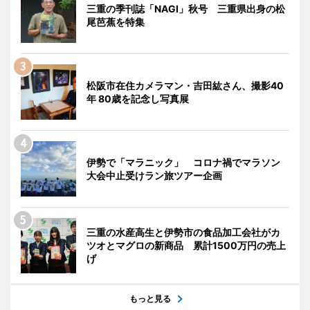
三重の季刊誌「NAGI」秋号 三重県出身の松
尾芭蕉を特集
松阪市在住カメラマン・吉田紘さん、撮影40
年 80歳を記念し写真展
伊勢で「マラニック」 コロナ禍でマラソン
大会中止受けラン旅ツアー企画
三重の水産高生と伊勢市の食品加工会社がカ
ツオとマグロの新商品 累計1500万円の売上
げ
もっと見る