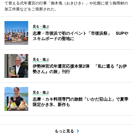
て替える式年遷宮の行事「御木曳（おきひき）」や社殿に使う御用材の
加工作業などをご視察された。
見る・遊ぶ
志摩・市後浜で初のイベント「市後浜祭」 SUPや
スキムボードの聖地に
見る・遊ぶ
伊勢神宮式年遷宮応援本第2弾 「私に還る『お伊
勢さん』の旅」刊行
見る・遊ぶ
志摩・カキ料理専門の旅館「いかだ荘山上」で夏季
限定かき氷、新作も
もっと見る