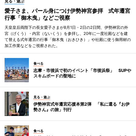
見る・遊ぶ
愛子さま、パール身につけ伊勢神宮参拝 式年遷宮
行事「御木曳」などご視察
天皇皇后両陛下の長女愛子さまが8月1日・2日の2日間、伊勢神宮の外
宮（げくう）・内宮（ないくう）を参拝し、20年に一度社殿などを建
て替える式年遷宮の行事「御木曳（おきひき）」や社殿に使う御用材の
加工作業などをご視察された。
食べる
志摩・市後浜で初のイベント「市後浜祭」 SUPや
スキムボードの聖地に
見る・遊ぶ
伊勢神宮式年遷宮応援本第2弾 「私に還る『お伊
勢さん』の旅」刊行
食べる