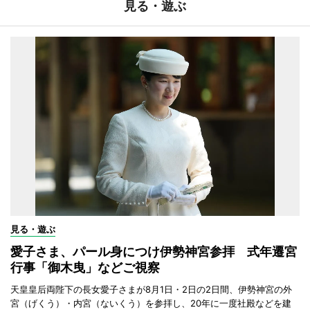
見る・遊ぶ
見る・遊ぶ
愛子さま、パール身につけ伊勢神宮参拝 式年遷宮
行事「御木曳」などご視察
天皇皇后両陛下の長女愛子さまが8月1日・2日の2日間、伊勢神宮の外
宮（げくう）・内宮（ないくう）を参拝し、20年に一度社殿などを建