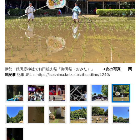
伊勢・猿田彦神社でお田植え祭「御田祭（おみた）」
→次の写真
関
連記事
記事URL： https://iseshima.keizai.biz/headline/4240/