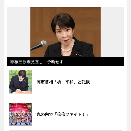
非核三原則見直し、予断せず
高市首相「祈 平和」と記帳
丸の内で「倍倍ファイト！」