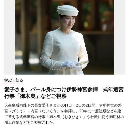
学ぶ・知る
愛子さま、パール身につけ伊勢神宮参拝 式年遷宮
行事「御木曳」などご視察
天皇皇后両陛下の長女愛子さまが8月1日・2日の2日間、伊勢神宮の外
宮（げくう）・内宮（ないくう）を参拝し、20年に一度社殿などを建
て替える式年遷宮の行事「御木曳（おきひき）」や社殿に使う御用材の
加工作業などをご視察された。