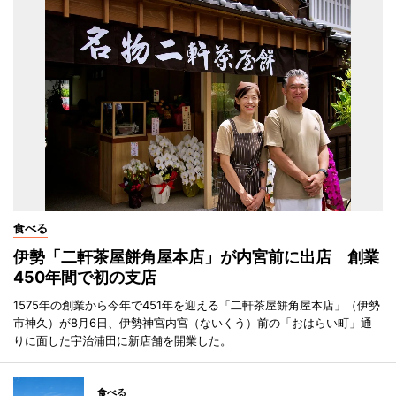
食べる
伊勢「二軒茶屋餅角屋本店」が内宮前に出店 創業
450年間で初の支店
1575年の創業から今年で451年を迎える「二軒茶屋餅角屋本店」（伊勢
市神久）が8月6日、伊勢神宮内宮（ないくう）前の「おはらい町」通
りに面した宇治浦田に新店舗を開業した。
食べる