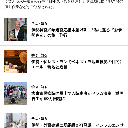
て替える式年遷宮の行事「御木曳（おきひき）」や社殿に使う御用材の
加工作業などをご視察された。
学ぶ・知る
伊勢神宮式年遷宮応援本第2弾 「私に還る『お伊
勢さん』の旅」刊行
学ぶ・知る
伊勢・仏レストランでベネズエラ地震被災の仲間に
エール 現地と通信
学ぶ・知る
志摩市民病院の屋上で入院患者がドラム演奏 動画
再生が50万回超に
学ぶ・知る
伊勢・外宮参道に新組織GPT発足 インフルエンサ