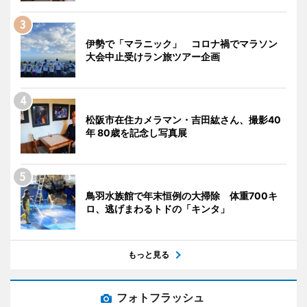
伊勢で「マラニック」 コロナ禍でマラソン
大会中止受けラン旅ツアー企画
松阪市在住カメラマン・吉田紘さん、撮影40
年 80歳を記念し写真展
鳥羽水族館で年末恒例の大掃除 体重700キ
ロ、逃げまわるトドの「キンタ」
もっと見る
フォトフラッシュ