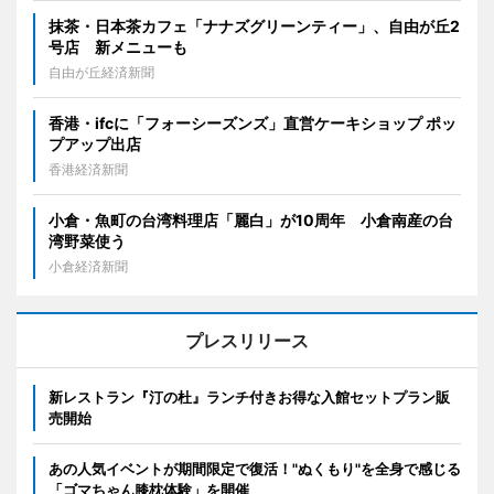
抹茶・日本茶カフェ「ナナズグリーンティー」、自由が丘2
号店 新メニューも
自由が丘経済新聞
香港・ifcに「フォーシーズンズ」直営ケーキショップ ポッ
プアップ出店
香港経済新聞
小倉・魚町の台湾料理店「麗白」が10周年 小倉南産の台
湾野菜使う
小倉経済新聞
プレスリリース
新レストラン『汀の杜』ランチ付きお得な入館セットプラン販
売開始
あの人気イベントが期間限定で復活！"ぬくもり"を全身で感じる
「ゴマちゃん膝枕体験」を開催