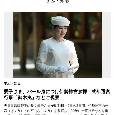
学ぶ・知る
学ぶ・知る
愛子さま、パール身につけ伊勢神宮参拝 式年遷宮
行事「御木曳」などご視察
天皇皇后両陛下の長女愛子さまが8月1日・2日の2日間、伊勢神宮の外
宮（げくう）・内宮（ないくう）を参拝し、20年に一度社殿などを建