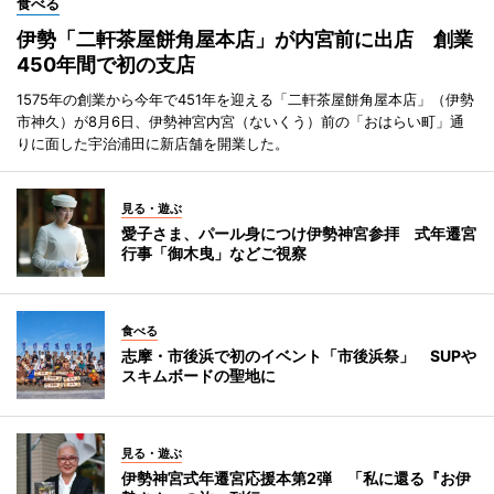
食べる
伊勢「二軒茶屋餅角屋本店」が内宮前に出店 創業
450年間で初の支店
1575年の創業から今年で451年を迎える「二軒茶屋餅角屋本店」（伊勢
市神久）が8月6日、伊勢神宮内宮（ないくう）前の「おはらい町」通
りに面した宇治浦田に新店舗を開業した。
見る・遊ぶ
愛子さま、パール身につけ伊勢神宮参拝 式年遷宮
行事「御木曳」などご視察
食べる
志摩・市後浜で初のイベント「市後浜祭」 SUPや
スキムボードの聖地に
見る・遊ぶ
伊勢神宮式年遷宮応援本第2弾 「私に還る『お伊