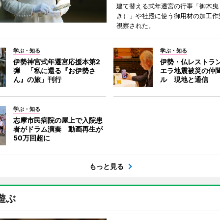
建て替える式年遷宮の行事「御木曳
き）」や社殿に使う御用材の加工作
視察された。
学ぶ・知る
学ぶ・知る
伊勢神宮式年遷宮応援本第2
伊勢・仏レストラ
弾 「私に還る『お伊勢さ
エラ地震被災の仲
ん』の旅」刊行
ル 現地と通信
学ぶ・知る
志摩市民病院の屋上で入院患
者がドラム演奏 動画再生が
50万回超に
もっと見る
遊ぶ