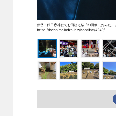
伊勢・猿田彦神社でお田植え祭「御田祭（おみた
https://iseshima.keizai.biz/headline/4240/