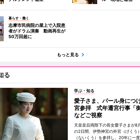
暮らす・働く
志摩市民病院の屋上で入院患
者がドラム演奏 動画再生が
50万回超に
もっと見る
知る
学ぶ・知る
愛子さま、パール身につ
宮参拝 式年遷宮行事「
などご視察
天皇皇后両陛下の長女愛子さまが8月
の2日間、伊勢神宮の外宮（げくう
（ないくう）を参拝し、20年に一