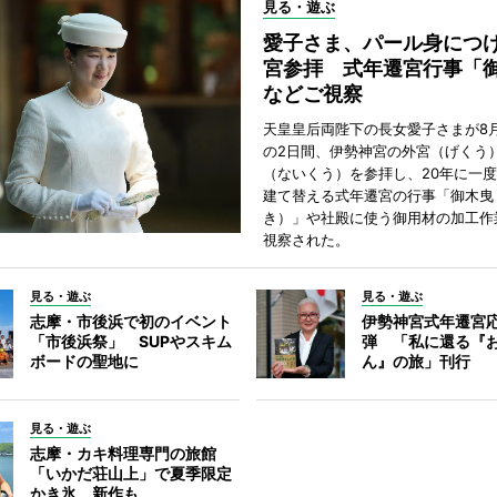
見る・遊ぶ
愛子さま、パール身につ
宮参拝 式年遷宮行事「
などご視察
天皇皇后両陛下の長女愛子さまが8月
の2日間、伊勢神宮の外宮（げくう
（ないくう）を参拝し、20年に一
建て替える式年遷宮の行事「御木曳
き）」や社殿に使う御用材の加工作
視察された。
見る・遊ぶ
見る・遊ぶ
志摩・市後浜で初のイベント
伊勢神宮式年遷宮
「市後浜祭」 SUPやスキム
弾 「私に還る『
ボードの聖地に
ん』の旅」刊行
見る・遊ぶ
志摩・カキ料理専門の旅館
「いかだ荘山上」で夏季限定
かき氷、新作も