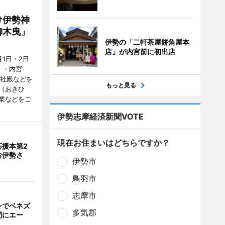
け伊勢神
御木曳」
伊勢の「二軒茶屋餅角屋本
店」が内宮前に初出店
1日・2日
）・内宮
度社殿などを
もっと見る
（おきひ
業などをご
伊勢志摩経済新聞VOTE
現在お住まいはどちらですか？
応援本第2
お伊勢さ
伊勢市
鳥羽市
志摩市
ンでベネズ
多気郡
間にエー