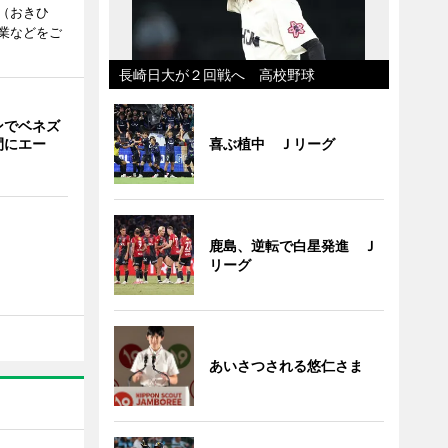
（おきひ
業などをご
長崎日大が２回戦へ 高校野球
ンでベネズ
喜ぶ植中 Ｊリーグ
間にエー
鹿島、逆転で白星発進 Ｊ
リーグ
あいさつされる悠仁さま