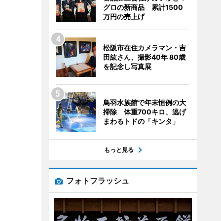
グロの新商品 累計1500
万円の売上げ
松阪市在住カメラマン・吉
田紘さん、撮影40年 80歳
を記念し写真展
鳥羽水族館で年末恒例の大
掃除 体重700キロ、逃げ
まわるトドの「キンタ」
もっと見る
フォトフラッシュ