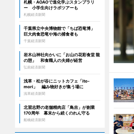
札幌・AOAOで進化学ぶスタンプラリ
ー 小学生向けラボツアーも
札幌経済新聞
千葉県立中央博物館で「ちば恐竜博」
巨大肉食恐竜や海の捕食者も
千葉経済新聞
岩木山神社向かいに「お山の花彩食堂 龍
の憩」 和食職人の夫婦が経営
弘前経済新聞
浅草・松が谷にニットカフェ「ito-
mori」 編み物好きが集う場に
浅草経済新聞
北習志野の老舗精肉店「鳥吉」が創業
170周年 幕末から続くのれん守る
船橋経済新聞