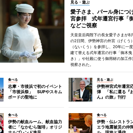
見る・遊ぶ
愛子さま、パール身につ
宮参拝 式年遷宮行事「
などご視察
天皇皇后両陛下の長女愛子さまが8月
の2日間、伊勢神宮の外宮（げくう
（ないくう）を参拝し、20年に一
建て替える式年遷宮の行事「御木曳
き）」や社殿に使う御用材の加工作
視察された。
食べる
見る・遊ぶ
志摩・市後浜で初のイベント
伊勢神宮式年遷宮
「市後浜祭」 SUPやスキム
弾 「私に還る『
ボードの聖地に
ん』の旅」刊行
食べる
食べる
伊勢の献血ルーム、献血協力
伊勢・仏レストラ
者に「なかむら珈琲」オリジ
エラ地震被災の仲
ナルブレンド進呈
ル 現地と通信