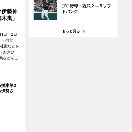
プロ野球・西武２―５ソフ
け伊勢神
トバンク
御木曳」
もっと見る
1日・2日
）・内宮
度社殿などを
（おきひ
業などをご
応援本第2
お伊勢さ