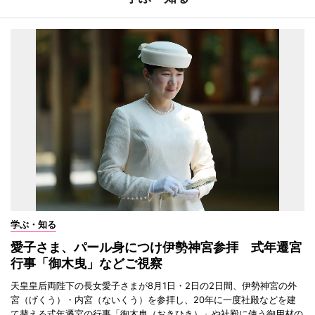
学ぶ・知る
愛子さま、パール身につけ伊勢神宮参拝 式年遷宮
行事「御木曳」などご視察
天皇皇后両陛下の長女愛子さまが8月1日・2日の2日間、伊勢神宮の外
宮（げくう）・内宮（ないくう）を参拝し、20年に一度社殿などを建
て替える式年遷宮の行事「御木曳（おきひき）」や社殿に使う御用材の