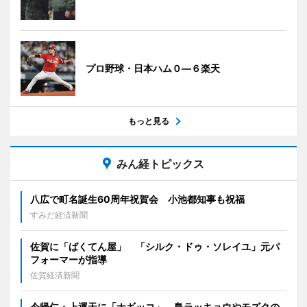
プロ野球・日本ハム０―６楽天
もっと見る
みん経トピックス
八広で町名誕生60周年祝賀会 小池都知事も祝福
すみだ経済新聞
佐賀に「ばくてん屋」 「シルク・ドゥ・ソレイユ」元パ
フォーマーが指導
佐賀経済新聞
今帰仁・上運天に「ナギッコ」 島ラッキョウやモズクの