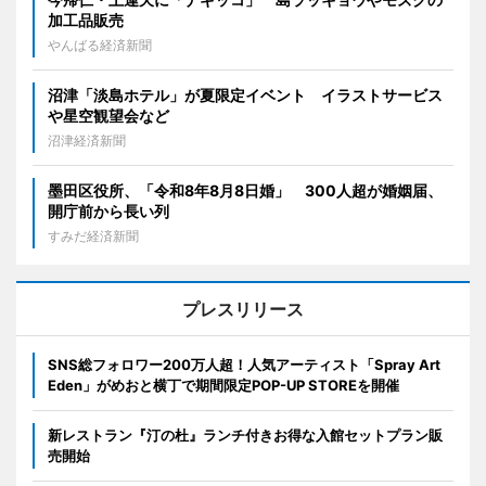
加工品販売
やんばる経済新聞
沼津「淡島ホテル」が夏限定イベント イラストサービス
や星空観望会など
沼津経済新聞
墨田区役所、「令和8年8月8日婚」 300人超が婚姻届、
開庁前から長い列
すみだ経済新聞
プレスリリース
SNS総フォロワー200万人超！人気アーティスト「Spray Art
Eden」がめおと横丁で期間限定POP-UP STOREを開催
新レストラン『汀の杜』ランチ付きお得な入館セットプラン販
売開始