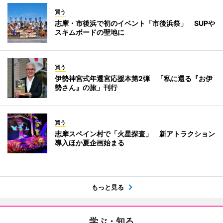
買う
志摩・市後浜で初のイベント「市後浜祭」 SUPや
スキムボードの聖地に
買う
伊勢神宮式年遷宮応援本第2弾 「私に還る『お伊
勢さん』の旅」刊行
買う
志摩スペイン村で「火星探査」 新アトラクション
導入ほか夏企画始まる
もっと見る
学ぶ・知る