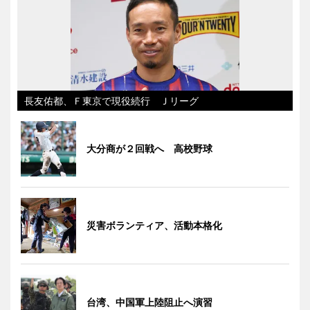
長友佑都、Ｆ東京で現役続行 Ｊリーグ
大分商が２回戦へ 高校野球
災害ボランティア、活動本格化
台湾、中国軍上陸阻止へ演習