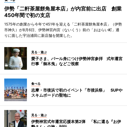
伊勢「二軒茶屋餅角屋本店」が内宮前に出店 創業
450年間で初の支店
1575年の創業から今年で451年を迎える「二軒茶屋餅角屋本店」（伊勢
市神久）が8月6日、伊勢神宮内宮（ないくう）前の「おはらい町」通
りに面した宇治浦田に新店舗を開業した。
見る・遊ぶ
愛子さま、パール身につけ伊勢神宮参拝 式年遷宮
行事「御木曳」などご視察
食べる
志摩・市後浜で初のイベント「市後浜祭」 SUPや
スキムボードの聖地に
見る・遊ぶ
伊勢神宮式年遷宮応援本第2弾 「私に還る『お伊
勢さん』の旅」刊行