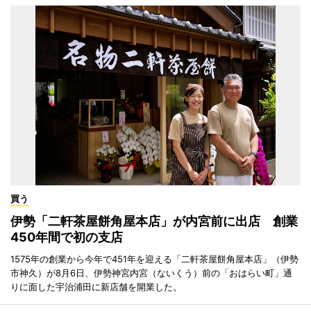
買う
伊勢「二軒茶屋餅角屋本店」が内宮前に出店 創業
450年間で初の支店
1575年の創業から今年で451年を迎える「二軒茶屋餅角屋本店」（伊勢
市神久）が8月6日、伊勢神宮内宮（ないくう）前の「おはらい町」通
りに面した宇治浦田に新店舗を開業した。