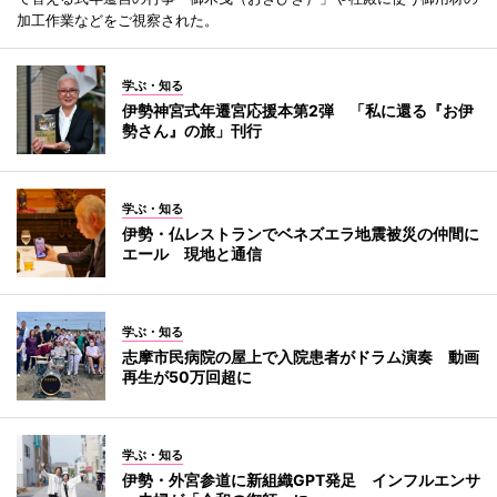
加工作業などをご視察された。
学ぶ・知る
伊勢神宮式年遷宮応援本第2弾 「私に還る『お伊
勢さん』の旅」刊行
学ぶ・知る
伊勢・仏レストランでベネズエラ地震被災の仲間に
エール 現地と通信
学ぶ・知る
志摩市民病院の屋上で入院患者がドラム演奏 動画
再生が50万回超に
学ぶ・知る
伊勢・外宮参道に新組織GPT発足 インフルエンサ