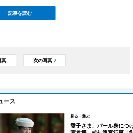
記事を読む
写真
次の写真
ュース
見る・遊ぶ
愛子さま、パール身につ
宮参拝 式年遷宮行事「