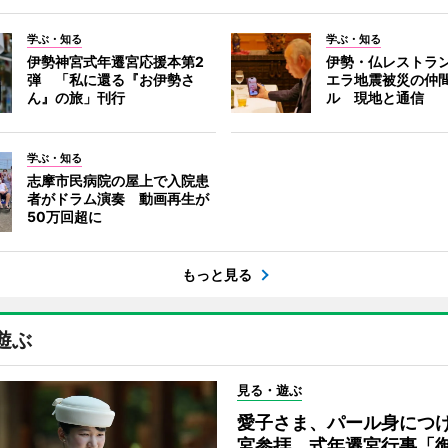
学ぶ・知る
学ぶ・知る
伊勢神宮式年遷宮応援本第2
伊勢・仏レストラ
弾 「私に還る『お伊勢さ
エラ地震被災の仲
ん』の旅」刊行
ル 現地と通信
学ぶ・知る
志摩市民病院の屋上で入院患
者がドラム演奏 動画再生が
50万回超に
もっと見る
遊ぶ
見る・遊ぶ
愛子さま、パール身につ
宮参拝 式年遷宮行事「