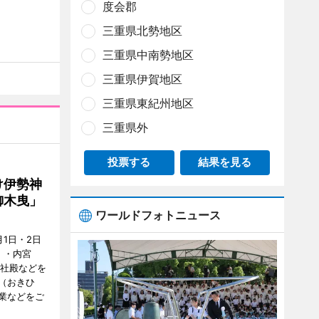
度会郡
三重県北勢地区
三重県中南勢地区
三重県伊賀地区
三重県東紀州地区
三重県外
投票する
結果を見る
け伊勢神
御木曳」
ワールドフォトニュース
1日・2日
）・内宮
度社殿などを
（おきひ
業などをご