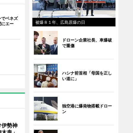
ンでベネズ
被爆８１年、広島原爆の日
間にエー
ドローン企業社長、車爆破
で重傷
ハシナ前首相「母国を正し
い道に」
独空港に爆発物搭載ドロー
ン
け伊勢神
御木曳」