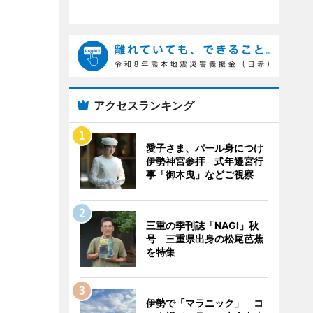
アクセスランキング
愛子さま、パール身につけ
伊勢神宮参拝 式年遷宮行
事「御木曳」などご視察
三重の季刊誌「NAGI」秋
号 三重県出身の松尾芭蕉
を特集
伊勢で「マラニック」 コ