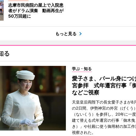
志摩市民病院の屋上で入院患
者がドラム演奏 動画再生が
50万回超に
もっと見る
知る
学ぶ・知る
愛子さま、パール身につ
宮参拝 式年遷宮行事「
などご視察
天皇皇后両陛下の長女愛子さまが8月
の2日間、伊勢神宮の外宮（げくう
（ないくう）を参拝し、20年に一
建て替える式年遷宮の行事「御木曳
き）」や社殿に使う御用材の加工作
視察された。