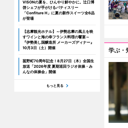
VISONの夏を、ひんやり鮮やかに。辻口博
啓シェフが手がけるパティスリー
「Confiture H」に夏の新作スイーツ全6品
が登場
【志摩観光ホテル】～伊勢志摩の風土を映
すワインと海の幸フランス料理の饗宴～
『伊勢美し国醸造所 メーカーズディナー』
10月3日（土）開催
学ぶ・
菰野町70周年記念！8月27日（木）全国生
放送「2026年度 夏期巡回ラジオ体操・み
んなの体操会」開催
もっと見る