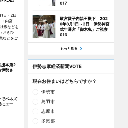
017
1日・2日
敬宮愛子内親王殿下 202
）・内宮
6年8月1日～2日 伊勢神宮
度社殿などを
式年遷宮「御木曳」ご視察
（おきひ
016
業などをご
もっと見る
応援本第2
伊勢志摩経済新聞VOTE
お伊勢さ
現在お住まいはどちらですか？
伊勢市
ンでベネズ
鳥羽市
間にエー
志摩市
多気郡