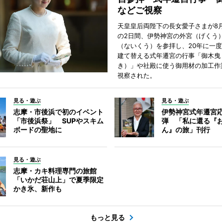
などご視察
天皇皇后両陛下の長女愛子さまが8月
の2日間、伊勢神宮の外宮（げくう
（ないくう）を参拝し、20年に一
建て替える式年遷宮の行事「御木曳
き）」や社殿に使う御用材の加工作
視察された。
見る・遊ぶ
見る・遊ぶ
志摩・市後浜で初のイベント
伊勢神宮式年遷宮
「市後浜祭」 SUPやスキム
弾 「私に還る『
ボードの聖地に
ん』の旅」刊行
見る・遊ぶ
志摩・カキ料理専門の旅館
「いかだ荘山上」で夏季限定
かき氷、新作も
もっと見る