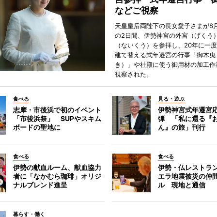
などご視察
天皇皇后両陛下の長女愛子さまが8月
の2日間、伊勢神宮の外宮（げくう
（ないくう）を参拝し、20年に一
建て替える式年遷宮の行事「御木曳
き）」や社殿に使う御用材の加工作
視察された。
食べる
見る・遊ぶ
志摩・市後浜で初のイベント
伊勢神宮式年遷宮
「市後浜祭」 SUPやスキム
弾 「私に還る『
ボードの聖地に
ん』の旅」刊行
食べる
食べる
伊勢の献血ルーム、献血協力
伊勢・仏レストラ
者に「なかむら珈琲」オリジ
エラ地震被災の仲
ナルブレンド進呈
ル 現地と通信
暮らす・働く