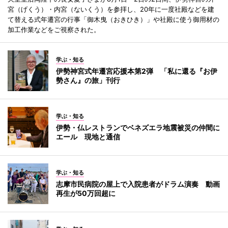
宮（げくう）・内宮（ないくう）を参拝し、20年に一度社殿などを建
て替える式年遷宮の行事「御木曳（おきひき）」や社殿に使う御用材の
加工作業などをご視察された。
学ぶ・知る
伊勢神宮式年遷宮応援本第2弾 「私に還る『お伊
勢さん』の旅」刊行
学ぶ・知る
伊勢・仏レストランでベネズエラ地震被災の仲間に
エール 現地と通信
学ぶ・知る
志摩市民病院の屋上で入院患者がドラム演奏 動画
再生が50万回超に