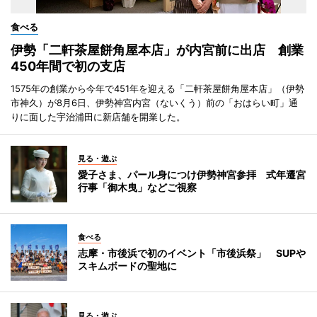
食べる
伊勢「二軒茶屋餅角屋本店」が内宮前に出店 創業
450年間で初の支店
1575年の創業から今年で451年を迎える「二軒茶屋餅角屋本店」（伊勢
市神久）が8月6日、伊勢神宮内宮（ないくう）前の「おはらい町」通
りに面した宇治浦田に新店舗を開業した。
見る・遊ぶ
愛子さま、パール身につけ伊勢神宮参拝 式年遷宮
行事「御木曳」などご視察
食べる
志摩・市後浜で初のイベント「市後浜祭」 SUPや
スキムボードの聖地に
見る・遊ぶ