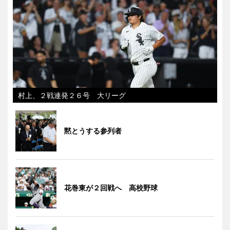
村上、２戦連発２６号 大リーグ
黙とうする参列者
花巻東が２回戦へ 高校野球