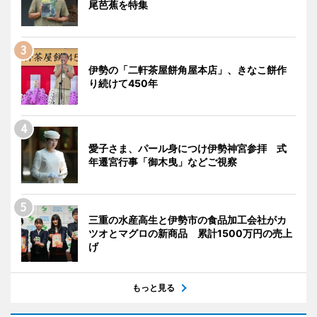
尾芭蕉を特集
伊勢の「二軒茶屋餅角屋本店」、きなこ餅作
り続けて450年
愛子さま、パール身につけ伊勢神宮参拝 式
年遷宮行事「御木曳」などご視察
三重の水産高生と伊勢市の食品加工会社がカ
ツオとマグロの新商品 累計1500万円の売上
げ
もっと見る