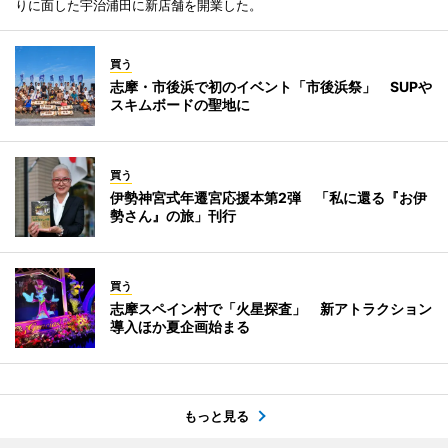
りに面した宇治浦田に新店舗を開業した。
買う
志摩・市後浜で初のイベント「市後浜祭」 SUPや
スキムボードの聖地に
買う
伊勢神宮式年遷宮応援本第2弾 「私に還る『お伊
勢さん』の旅」刊行
買う
志摩スペイン村で「火星探査」 新アトラクション
導入ほか夏企画始まる
もっと見る