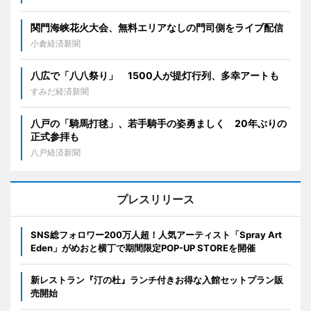
関門海峡花火大会、無料エリアなしの門司側をライブ配信
小倉経済新聞
八広で「八八祭り」 1500人が提灯行列、多幸アートも
すみだ経済新聞
八戸の「騎馬打毬」、若手騎手の姿勇ましく 20年ぶりの
正式参拝も
八戸経済新聞
プレスリリース
SNS総フォロワー200万人超！人気アーティスト「Spray Art
Eden」がめおと横丁で期間限定POP-UP STOREを開催
新レストラン『汀の杜』ランチ付きお得な入館セットプラン販
売開始