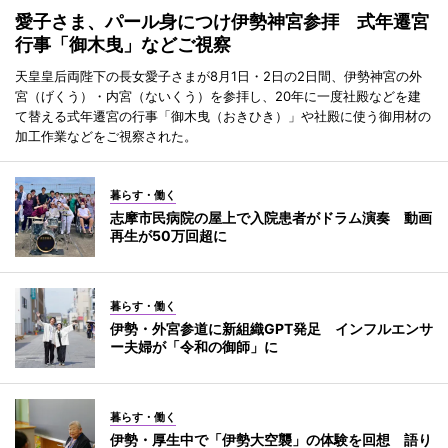
愛子さま、パール身につけ伊勢神宮参拝 式年遷宮
行事「御木曳」などご視察
天皇皇后両陛下の長女愛子さまが8月1日・2日の2日間、伊勢神宮の外
宮（げくう）・内宮（ないくう）を参拝し、20年に一度社殿などを建
て替える式年遷宮の行事「御木曳（おきひき）」や社殿に使う御用材の
加工作業などをご視察された。
暮らす・働く
志摩市民病院の屋上で入院患者がドラム演奏 動画
再生が50万回超に
暮らす・働く
伊勢・外宮参道に新組織GPT発足 インフルエンサ
ー夫婦が「令和の御師」に
暮らす・働く
伊勢・厚生中で「伊勢大空襲」の体験を回想 語り