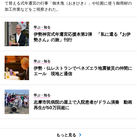
て替える式年遷宮の行事「御木曳（おきひき）」や社殿に使う御用材の
加工作業などをご視察された。
学ぶ・知る
伊勢神宮式年遷宮応援本第2弾 「私に還る『お伊
勢さん』の旅」刊行
学ぶ・知る
伊勢・仏レストランでベネズエラ地震被災の仲間に
エール 現地と通信
学ぶ・知る
志摩市民病院の屋上で入院患者がドラム演奏 動画
再生が50万回超に
もっと見る