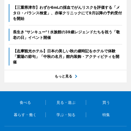
【三重県津市】わずか6mLの採血でがんリスクを評価する「メ
タロ・バランス検査」、赤塚クリニックにて9月以降の予約受付
を開始
長生き "サンキュー" ! 水族館の39歳レジェンドたちを祝う「敬
老の日」イベント開催
【志摩観光ホテル】日本の美しい秋の歳時記をホテルで体験
「重陽の節句」「中秋の名月」館内装飾・アクティビティを開
催
もっと見る
食べる
見る・遊ぶ
買う
暮らす・働く
学ぶ・知る
特集