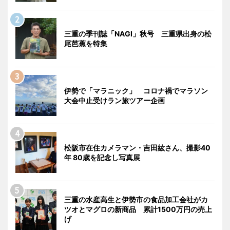
三重の季刊誌「NAGI」秋号 三重県出身の松
尾芭蕉を特集
伊勢で「マラニック」 コロナ禍でマラソン
大会中止受けラン旅ツアー企画
松阪市在住カメラマン・吉田紘さん、撮影40
年 80歳を記念し写真展
三重の水産高生と伊勢市の食品加工会社がカ
ツオとマグロの新商品 累計1500万円の売上
げ