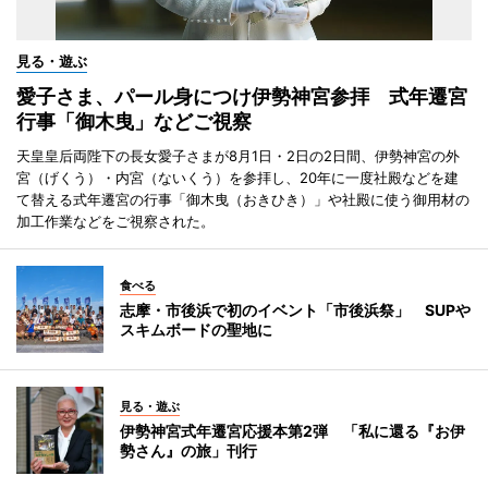
見る・遊ぶ
愛子さま、パール身につけ伊勢神宮参拝 式年遷宮
行事「御木曳」などご視察
天皇皇后両陛下の長女愛子さまが8月1日・2日の2日間、伊勢神宮の外
宮（げくう）・内宮（ないくう）を参拝し、20年に一度社殿などを建
て替える式年遷宮の行事「御木曳（おきひき）」や社殿に使う御用材の
加工作業などをご視察された。
食べる
志摩・市後浜で初のイベント「市後浜祭」 SUPや
スキムボードの聖地に
見る・遊ぶ
伊勢神宮式年遷宮応援本第2弾 「私に還る『お伊
勢さん』の旅」刊行