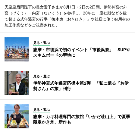
天皇皇后両陛下の長女愛子さまが8月1日・2日の2日間、伊勢神宮の外
宮（げくう）・内宮（ないくう）を参拝し、20年に一度社殿などを建
て替える式年遷宮の行事「御木曳（おきひき）」や社殿に使う御用材の
加工作業などをご視察された。
見る・遊ぶ
志摩・市後浜で初のイベント「市後浜祭」 SUPや
スキムボードの聖地に
見る・遊ぶ
伊勢神宮式年遷宮応援本第2弾 「私に還る『お伊
勢さん』の旅」刊行
見る・遊ぶ
志摩・カキ料理専門の旅館「いかだ荘山上」で夏季
限定かき氷、新作も