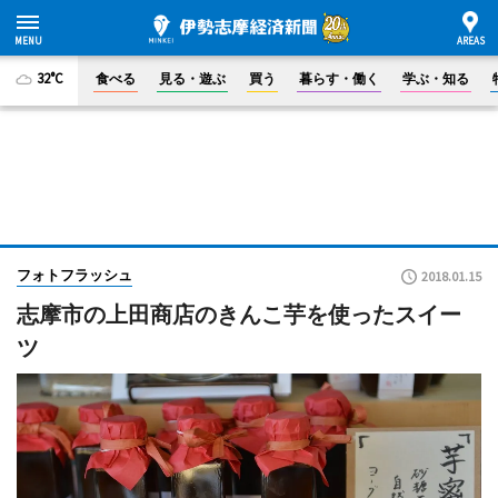
32°C
食べる
見る・遊ぶ
買う
暮らす・働く
学ぶ・知る
フォトフラッシュ
2018.01.15
志摩市の上田商店のきんこ芋を使ったスイー
ツ