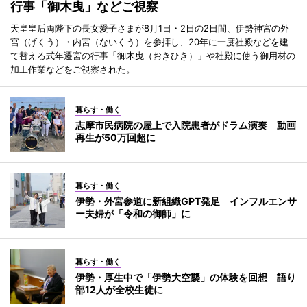
行事「御木曳」などご視察
天皇皇后両陛下の長女愛子さまが8月1日・2日の2日間、伊勢神宮の外
宮（げくう）・内宮（ないくう）を参拝し、20年に一度社殿などを建
て替える式年遷宮の行事「御木曳（おきひき）」や社殿に使う御用材の
加工作業などをご視察された。
暮らす・働く
志摩市民病院の屋上で入院患者がドラム演奏 動画
再生が50万回超に
暮らす・働く
伊勢・外宮参道に新組織GPT発足 インフルエンサ
ー夫婦が「令和の御師」に
暮らす・働く
伊勢・厚生中で「伊勢大空襲」の体験を回想 語り
部12人が全校生徒に