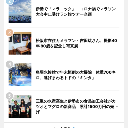
伊勢で「マラニック」 コロナ禍でマラソン
大会中止受けラン旅ツアー企画
松阪市在住カメラマン・吉田紘さん、撮影40
年 80歳を記念し写真展
鳥羽水族館で年末恒例の大掃除 体重700キ
ロ、逃げまわるトドの「キンタ」
三重の水産高生と伊勢市の食品加工会社がカ
ツオとマグロの新商品 累計1500万円の売上
げ