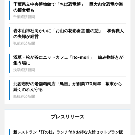
千葉県立中央博物館で「ちば恐竜博」 巨大肉食恐竜や海
の捕食者も
千葉経済新聞
岩木山神社向かいに「お山の花彩食堂 龍の憩」 和食職人
の夫婦が経営
弘前経済新聞
浅草・松が谷にニットカフェ「ito-mori」 編み物好きが
集う場に
浅草経済新聞
北習志野の老舗精肉店「鳥吉」が創業170周年 幕末から
続くのれん守る
船橋経済新聞
プレスリリース
新レストラン『汀の杜』ランチ付きお得な入館セットプラン販