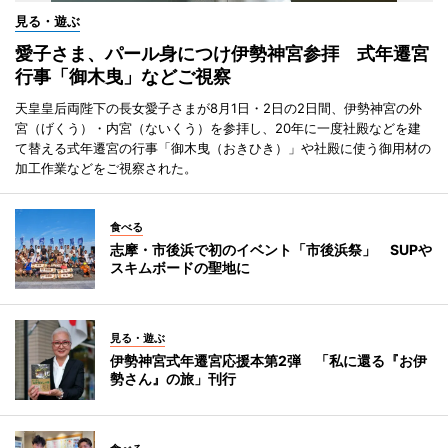
見る・遊ぶ
愛子さま、パール身につけ伊勢神宮参拝 式年遷宮
行事「御木曳」などご視察
天皇皇后両陛下の長女愛子さまが8月1日・2日の2日間、伊勢神宮の外
宮（げくう）・内宮（ないくう）を参拝し、20年に一度社殿などを建
て替える式年遷宮の行事「御木曳（おきひき）」や社殿に使う御用材の
加工作業などをご視察された。
食べる
志摩・市後浜で初のイベント「市後浜祭」 SUPや
スキムボードの聖地に
見る・遊ぶ
伊勢神宮式年遷宮応援本第2弾 「私に還る『お伊
勢さん』の旅」刊行