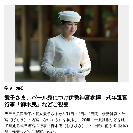
学ぶ・知る
愛子さま、パール身につけ伊勢神宮参拝 式年遷宮
行事「御木曳」などご視察
天皇皇后両陛下の長女愛子さまが8月1日・2日の2日間、伊勢神宮の外
宮（げくう）・内宮（ないくう）を参拝し、20年に一度社殿などを建
て替える式年遷宮の行事「御木曳（おきひき）」や社殿に使う御用材の
加工作業などをご視察された。