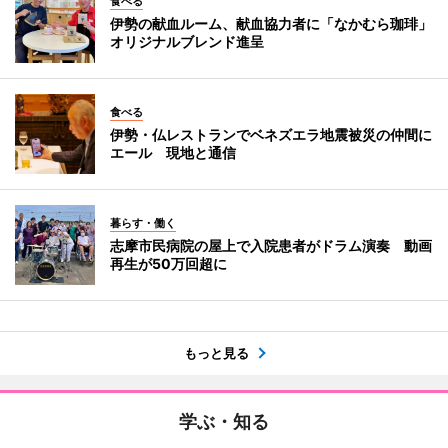
食べる
伊勢の献血ルーム、献血協力者に「なかむら珈琲」
オリジナルブレンド進呈
食べる
伊勢・仏レストランでベネズエラ地震被災の仲間に
エール 現地と通信
暮らす・働く
志摩市民病院の屋上で入院患者がドラム演奏 動画
再生が50万回超に
もっと見る
学ぶ・知る