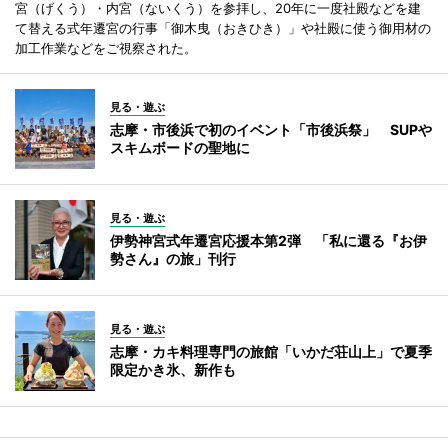
宮（げくう）・内宮（ないくう）を参拝し、20年に一度社殿などを建
て替える式年遷宮の行事「御木曳（おきひき）」や社殿に使う御用材の
加工作業などをご視察された。
見る・遊ぶ
志摩・市後浜で初のイベント「市後浜祭」 SUPや
スキムボードの聖地に
見る・遊ぶ
伊勢神宮式年遷宮応援本第2弾 「私に還る『お伊
勢さん』の旅」刊行
見る・遊ぶ
志摩・カキ料理専門の旅館「いかだ荘山上」で夏季
限定かき氷、新作も