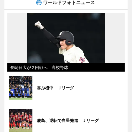
ワールドフォトニュース
長崎日大が２回戦へ 高校野球
喜ぶ植中 Ｊリーグ
鹿島、逆転で白星発進 Ｊリーグ