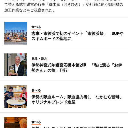
て替える式年遷宮の行事「御木曳（おきひき）」や社殿に使う御用材の
加工作業などをご視察された。
食べる
志摩・市後浜で初のイベント「市後浜祭」 SUPや
スキムボードの聖地に
見る・遊ぶ
伊勢神宮式年遷宮応援本第2弾 「私に還る『お伊
勢さん』の旅」刊行
食べる
伊勢の献血ルーム、献血協力者に「なかむら珈琲」
オリジナルブレンド進呈
食べる