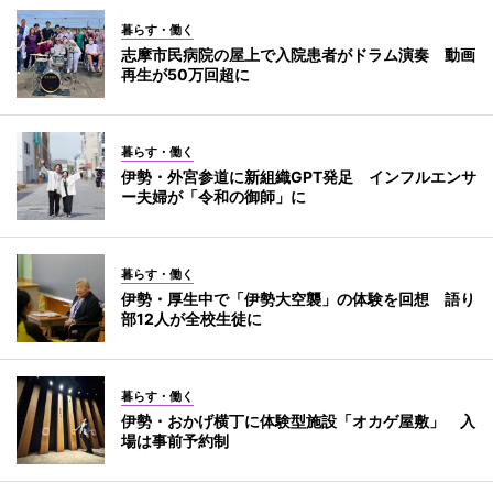
暮らす・働く
志摩市民病院の屋上で入院患者がドラム演奏 動画
再生が50万回超に
暮らす・働く
伊勢・外宮参道に新組織GPT発足 インフルエンサ
ー夫婦が「令和の御師」に
暮らす・働く
伊勢・厚生中で「伊勢大空襲」の体験を回想 語り
部12人が全校生徒に
暮らす・働く
伊勢・おかげ横丁に体験型施設「オカゲ屋敷」 入
場は事前予約制