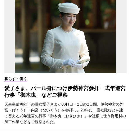
暮らす・働く
愛子さま、パール身につけ伊勢神宮参拝 式年遷宮
行事「御木曳」などご視察
天皇皇后両陛下の長女愛子さまが8月1日・2日の2日間、伊勢神宮の外
宮（げくう）・内宮（ないくう）を参拝し、20年に一度社殿などを建
て替える式年遷宮の行事「御木曳（おきひき）」や社殿に使う御用材の
加工作業などをご視察された。