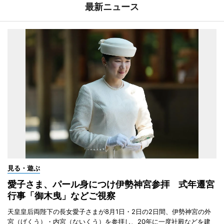
最新ニュース
見る・遊ぶ
愛子さま、パール身につけ伊勢神宮参拝 式年遷宮
行事「御木曳」などご視察
天皇皇后両陛下の長女愛子さまが8月1日・2日の2日間、伊勢神宮の外
宮（げくう）・内宮（ないくう）を参拝し、20年に一度社殿などを建