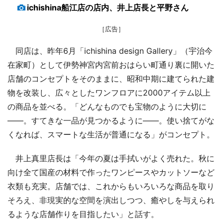
ichishina船江店の店内、井上店長と平野さん
［広告］
同店は、昨年6月「ichishina design Gallery」（宇治今
在家町）として伊勢神宮内宮前おはらい町通り裏に開いた
店舗のコンセプトをそのままに、昭和中期に建てられた建
物を改装し、広々としたワンフロアに2000アイテム以上
の商品を並べる。「どんなものでも宝物のように大切に
――。すてきな一品が見つかるように――。使い捨てがな
くなれば、スマートな生活が普通になる」がコンセプト。
井上真里店長は「今年の夏は手拭いがよく売れた。秋に
向け全て国産の材料で作ったワンピースやカットソーなど
衣類も充実。店舗では、これからもいろいろな商品を取り
そろえ、非現実的な空間を演出しつつ、癒やしを与えられ
るような店舗作りを目指したい」と話す。