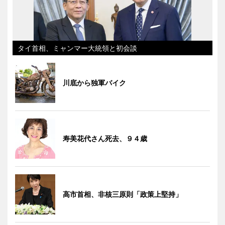
タイ首相、ミャンマー大統領と初会談
川底から独軍バイク
寿美花代さん死去、９４歳
高市首相、非核三原則「政策上堅持」