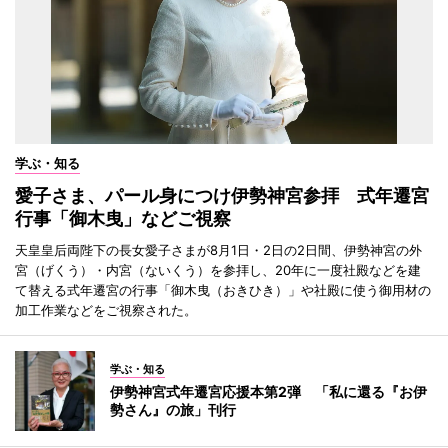
学ぶ・知る
愛子さま、パール身につけ伊勢神宮参拝 式年遷宮
行事「御木曳」などご視察
天皇皇后両陛下の長女愛子さまが8月1日・2日の2日間、伊勢神宮の外
宮（げくう）・内宮（ないくう）を参拝し、20年に一度社殿などを建
て替える式年遷宮の行事「御木曳（おきひき）」や社殿に使う御用材の
加工作業などをご視察された。
学ぶ・知る
伊勢神宮式年遷宮応援本第2弾 「私に還る『お伊
勢さん』の旅」刊行