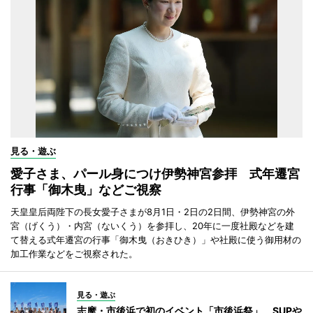
見る・遊ぶ
愛子さま、パール身につけ伊勢神宮参拝 式年遷宮
行事「御木曳」などご視察
天皇皇后両陛下の長女愛子さまが8月1日・2日の2日間、伊勢神宮の外
宮（げくう）・内宮（ないくう）を参拝し、20年に一度社殿などを建
て替える式年遷宮の行事「御木曳（おきひき）」や社殿に使う御用材の
加工作業などをご視察された。
見る・遊ぶ
志摩・市後浜で初のイベント「市後浜祭」 SUPや