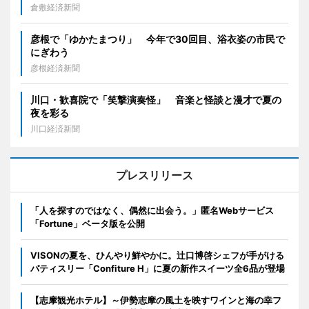
倉敷経済新聞
彦根で「ゆかたまつり」 今年で30回目、浴衣姿の市民で
にぎわう
彦根経済新聞
川口・歓喜院で「笑撃演奏怪」 音楽と怪談と漫才で夏の
夜を彩る
川口経済新聞
プレスリリース
「人を探すのではなく、偶然に出会う。」匿名Webサービス
「Fortune」ベータ版を公開
VISONの夏を、ひんやり鮮やかに。辻口博啓シェフが手がける
パティスリー「Confiture H」に夏の新作スイーツ全6品が登場
【志摩観光ホテル】～伊勢志摩の風土を映すワインと海の幸フ