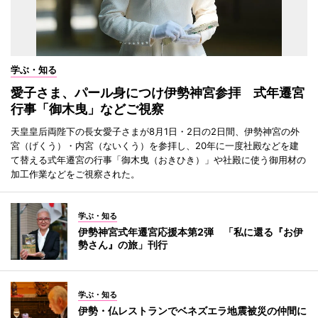
学ぶ・知る
愛子さま、パール身につけ伊勢神宮参拝 式年遷宮
行事「御木曳」などご視察
天皇皇后両陛下の長女愛子さまが8月1日・2日の2日間、伊勢神宮の外
宮（げくう）・内宮（ないくう）を参拝し、20年に一度社殿などを建
て替える式年遷宮の行事「御木曳（おきひき）」や社殿に使う御用材の
加工作業などをご視察された。
学ぶ・知る
伊勢神宮式年遷宮応援本第2弾 「私に還る『お伊
勢さん』の旅」刊行
学ぶ・知る
伊勢・仏レストランでベネズエラ地震被災の仲間に