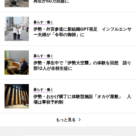
再生が50万回超に
暮らす・働く
伊勢・外宮参道に新組織GPT発足 インフルエンサ
ー夫婦が「令和の御師」に
暮らす・働く
伊勢・厚生中で「伊勢大空襲」の体験を回想 語り
部12人が全校生徒に
暮らす・働く
伊勢・おかげ横丁に体験型施設「オカゲ屋敷」 入
場は事前予約制
もっと見る