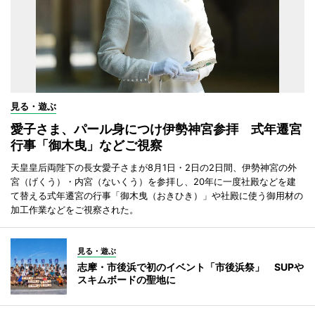
見る・遊ぶ
愛子さま、パール身につけ伊勢神宮参拝 式年遷宮
行事「御木曳」などご視察
天皇皇后両陛下の長女愛子さまが8月1日・2日の2日間、伊勢神宮の外
宮（げくう）・内宮（ないくう）を参拝し、20年に一度社殿などを建
て替える式年遷宮の行事「御木曳（おきひき）」や社殿に使う御用材の
加工作業などをご視察された。
見る・遊ぶ
志摩・市後浜で初のイベント「市後浜祭」 SUPや
スキムボードの聖地に