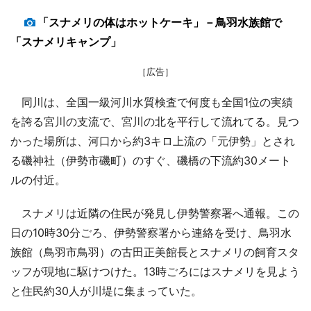
「スナメリの体はホットケーキ」－鳥羽水族館で
「スナメリキャンプ」
［広告］
同川は、全国一級河川水質検査で何度も全国1位の実績
を誇る宮川の支流で、宮川の北を平行して流れてる。見つ
かった場所は、河口から約3キロ上流の「元伊勢」とされ
る磯神社（伊勢市磯町）のすぐ、磯橋の下流約30メート
ルの付近。
スナメリは近隣の住民が発見し伊勢警察署へ通報。この
日の10時30分ごろ、伊勢警察署から連絡を受け、鳥羽水
族館（鳥羽市鳥羽）の古田正美館長とスナメリの飼育スタ
ッフが現地に駆けつけた。13時ごろにはスナメリを見よう
と住民約30人が川堤に集まっていた。