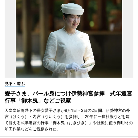
見る・遊ぶ
愛子さま、パール身につけ伊勢神宮参拝 式年遷宮
行事「御木曳」などご視察
天皇皇后両陛下の長女愛子さまが8月1日・2日の2日間、伊勢神宮の外
宮（げくう）・内宮（ないくう）を参拝し、20年に一度社殿などを建
て替える式年遷宮の行事「御木曳（おきひき）」や社殿に使う御用材の
加工作業などをご視察された。