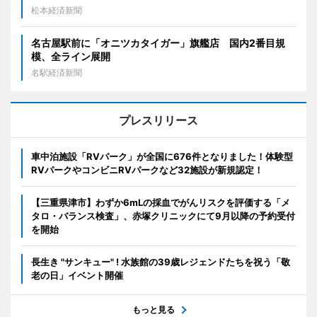
松本経済新聞
名古屋駅前に「オニツカタイガー」旗艦店 国内2番目規
模、全ライン展開
名駅経済新聞
プレスリリース
車中泊施設「RVパーク」が全国に676件となりました！体験型
RVパークやコンビニRVパークなど32施設が新規認定！
【三重県津市】わずか6mLの採血でがんリスクを評価する「メ
タロ・バランス検査」、赤塚クリニックにて9月以降の予約受付
を開始
長生き "サンキュー" ! 水族館の39歳レジェンドたちを祝う「敬
老の日」イベント開催
もっと見る