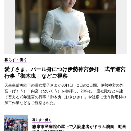
暮らす・働く
愛子さま、パール身につけ伊勢神宮参拝 式年遷宮
行事「御木曳」などご視察
天皇皇后両陛下の長女愛子さまが8月1日・2日の2日間、伊勢神宮の外
宮（げくう）・内宮（ないくう）を参拝し、20年に一度社殿などを建
て替える式年遷宮の行事「御木曳（おきひき）」や社殿に使う御用材の
加工作業などをご視察された。
暮らす・働く
志摩市民病院の屋上で入院患者がドラム演奏 動画