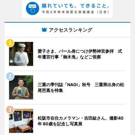
アクセスランキング
愛子さま、パール身につけ伊勢神宮参拝 式
年遷宮行事「御木曳」などご視察
三重の季刊誌「NAGI」秋号 三重県出身の松
尾芭蕉を特集
松阪市在住カメラマン・吉田紘さん、撮影40
年 80歳を記念し写真展