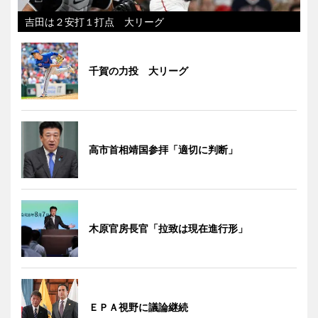
吉田は２安打１打点 大リーグ
千賀の力投 大リーグ
高市首相靖国参拝「適切に判断」
木原官房長官「拉致は現在進行形」
ＥＰＡ視野に議論継続