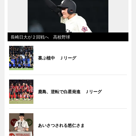
長崎日大が２回戦へ 高校野球
喜ぶ植中 Ｊリーグ
鹿島、逆転で白星発進 Ｊリーグ
あいさつされる悠仁さま