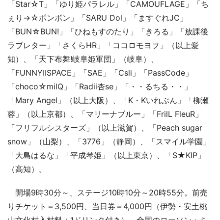
「Star☆T」「ゆり姫パラレル」「CAMOUFLAGE」「ち
ぇり→☆ボンボン」「SARU Dol」「ますぐれJC」
「BUN☆BUN!」「ひねもすのたり」「きろる」「放課後
ラブレター」「さくらHR」「ココロモヨヲ」（以上愛
知）、「天下布舞!岐阜姫軍団」（岐阜）、
「FUNNYIISPACE」「SAE」「Csli」「PassCode」
「choco☆milQ」「Radii杏se」「・・るちる・・」
「Mary Angel」（以上大阪）、「K・Kいれぶん」「柳瀬
蓉」（以上京都）、「マリーナブルー」「FrilL FleuR」
「フリフルシスターズ」（以上滋賀）、「Peach sugar
snow」（山梨）、「3776」（静岡）、「スマイル学園」
「大島はるな」「平成琴姫」（以上東京）、「S★KIP」
（高知）。
開場9時30分～、ステージ10時10分～20時55分。前売
りチケット＝3,500円、当日券＝4,000円（伊勢・安土桃