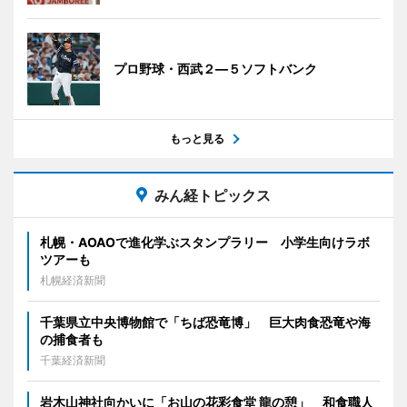
プロ野球・西武２―５ソフトバンク
もっと見る
みん経トピックス
札幌・AOAOで進化学ぶスタンプラリー 小学生向けラボ
ツアーも
札幌経済新聞
千葉県立中央博物館で「ちば恐竜博」 巨大肉食恐竜や海
の捕食者も
千葉経済新聞
岩木山神社向かいに「お山の花彩食堂 龍の憩」 和食職人