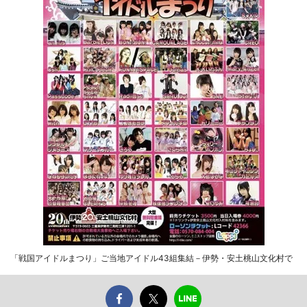
「戦国アイドルまつり」ご当地アイドル43組集結－伊勢・安土桃山文化村で