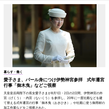
暮らす・働く
愛子さま、パール身につけ伊勢神宮参拝 式年遷宮
行事「御木曳」などご視察
天皇皇后両陛下の長女愛子さまが8月1日・2日の2日間、伊勢神宮の外
宮（げくう）・内宮（ないくう）を参拝し、20年に一度社殿などを建
て替える式年遷宮の行事「御木曳（おきひき）」や社殿に使う御用材の
加工作業などをご視察された。