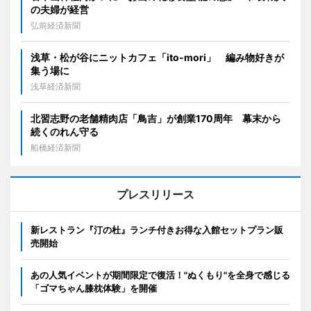
の夫婦が経営
弘前経済新聞
浅草・松が谷にニットカフェ「ito-mori」 編み物好きが
集う場に
浅草経済新聞
北習志野の老舗精肉店「鳥吉」が創業170周年 幕末から
続くのれん守る
船橋経済新聞
プレスリリース
新レストラン『汀の杜』ランチ付きお得な入館セットプラン販
売開始
あの人気イベントが期間限定で復活！"ぬくもり"を全身で感じる
「ゴマちゃん膝枕体験」を開催