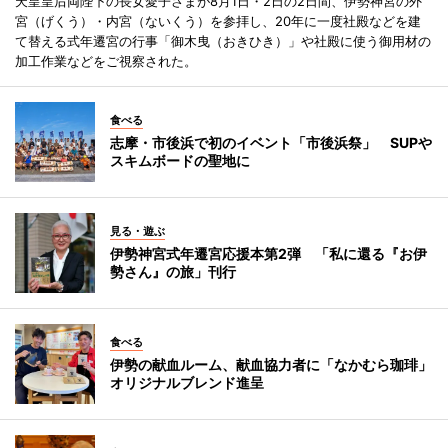
天皇皇后両陛下の長女愛子さまが8月1日・2日の2日間、伊勢神宮の外
宮（げくう）・内宮（ないくう）を参拝し、20年に一度社殿などを建
て替える式年遷宮の行事「御木曳（おきひき）」や社殿に使う御用材の
加工作業などをご視察された。
食べる
志摩・市後浜で初のイベント「市後浜祭」 SUPや
スキムボードの聖地に
見る・遊ぶ
伊勢神宮式年遷宮応援本第2弾 「私に還る『お伊
勢さん』の旅」刊行
食べる
伊勢の献血ルーム、献血協力者に「なかむら珈琲」
オリジナルブレンド進呈