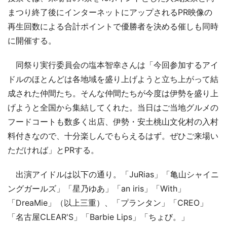
まつり終了後にインターネットにアップされるPR映像の
再生回数による合計ポイントで優勝者を決める催しも同時
に開催する。
同祭り実行委員会の塩本智幸さんは「今回参加するアイ
ドルのほとんどは各地域を盛り上げようと立ち上がって結
成された仲間たち。そんな仲間たちが今度は伊勢を盛り上
げようと全国から集結してくれた。当日はご当地グルメの
フードコートも数多く出店、伊勢・安土桃山文化村の入村
料付きなので、十分楽しんでもらえるはず。ぜひご来場い
ただければ」とPRする。
出演アイドルは以下の通り。「JuRias」「亀山シャイニ
ングガールズ」「星乃ゆあ」「an iris」「With」
「DreaMie」（以上三重）、「プランタン」「CREO」
「名古屋CLEAR'S」「Barbie Lips」「ちょび。」