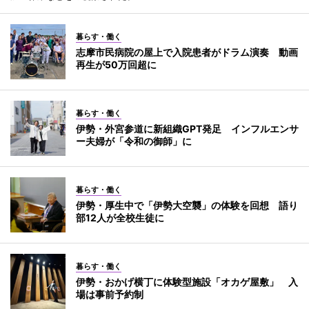
暮らす・働く
志摩市民病院の屋上で入院患者がドラム演奏 動画
再生が50万回超に
暮らす・働く
伊勢・外宮参道に新組織GPT発足 インフルエンサ
ー夫婦が「令和の御師」に
暮らす・働く
伊勢・厚生中で「伊勢大空襲」の体験を回想 語り
部12人が全校生徒に
暮らす・働く
伊勢・おかげ横丁に体験型施設「オカゲ屋敷」 入
場は事前予約制