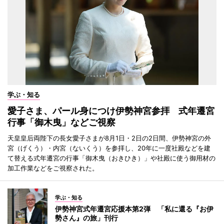
学ぶ・知る
愛子さま、パール身につけ伊勢神宮参拝 式年遷宮
行事「御木曳」などご視察
天皇皇后両陛下の長女愛子さまが8月1日・2日の2日間、伊勢神宮の外
宮（げくう）・内宮（ないくう）を参拝し、20年に一度社殿などを建
て替える式年遷宮の行事「御木曳（おきひき）」や社殿に使う御用材の
加工作業などをご視察された。
学ぶ・知る
伊勢神宮式年遷宮応援本第2弾 「私に還る『お伊
勢さん』の旅」刊行