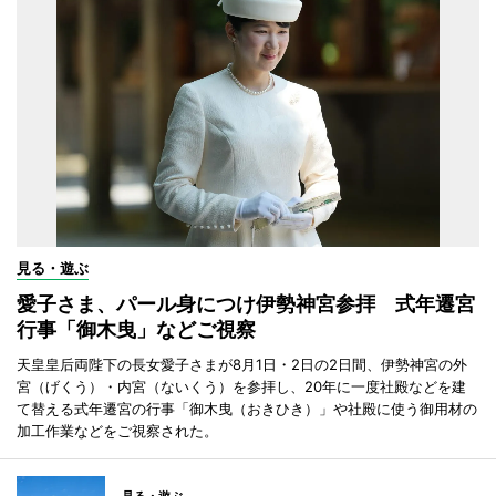
見る・遊ぶ
愛子さま、パール身につけ伊勢神宮参拝 式年遷宮
行事「御木曳」などご視察
天皇皇后両陛下の長女愛子さまが8月1日・2日の2日間、伊勢神宮の外
宮（げくう）・内宮（ないくう）を参拝し、20年に一度社殿などを建
て替える式年遷宮の行事「御木曳（おきひき）」や社殿に使う御用材の
加工作業などをご視察された。