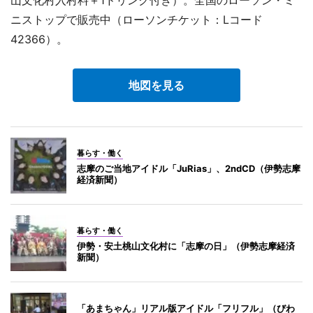
山文化村入村料＋1ドリンク付き）。全国のローソン・ミ
ニストップで販売中（ローソンチケット：Lコード
42366）。
地図を見る
暮らす・働く
志摩のご当地アイドル「JuRias」、2ndCD（伊勢志摩
経済新聞）
暮らす・働く
伊勢・安土桃山文化村に「志摩の日」（伊勢志摩経済
新聞）
「あまちゃん」リアル版アイドル「フリフル」（びわ