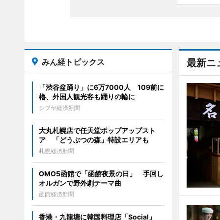
みん経トピックス
最新ニ
「渋谷盆踊り」に6万7000人 109前に
櫓、外国人観光客も踊りの輪に
シブヤ経済新聞
大丸札幌店で任天堂ポップアップスト
ア 「どうぶつの森」特設エリアも
札幌経済新聞
OMO5函館で「函館夜景の日」 手回し
オルガンで野外劇テーマ曲
函館経済新聞
香港・九龍塘に韓国料理店「Social」