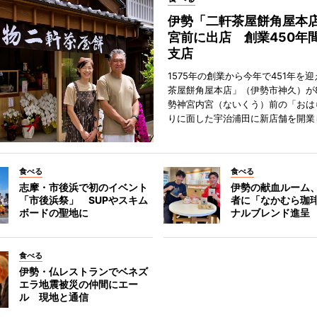
伊勢「二軒茶屋餅角屋本
宮前に出店 創業450年
支店
1575年の創業から今年で451年を
茶屋餅角屋本店」（伊勢市神久）が
勢神宮内宮（ないくう）前の「おは
りに面した宇治浦田に新店舗を開業
食べる
食べる
志摩・市後浜で初のイベント
伊勢の献血ルーム
「市後浜祭」 SUPやスキム
者に「なかむら珈
ボードの聖地に
ナルブレンド進呈
食べる
伊勢・仏レストランでベネズ
エラ地震被災の仲間にエー
ル 現地と通信