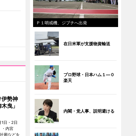
Ｐ１哨戒機、ジブチへ出発
在日米軍が支援物資輸送
プロ野球・日本ハム１―０
楽天
け伊勢神
御木曳」
内閣・党人事、説明避ける
1日・2日
）・内宮
度社殿などを