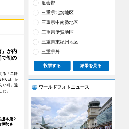
度会郡
三重県北勢地区
三重県中南勢地区
三重県伊賀地区
三重県東紀州地区
店」が内
三重県外
間で初の
投票する
結果を見る
迎える「二軒
8月6日、伊
らい町」通
ワールドフォトニュース
した。
応援本第2
お伊勢さ