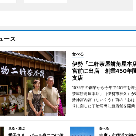
ュース
食べる
伊勢「二軒茶屋餅角屋本
宮前に出店 創業450年
支店
1575年の創業から今年で451年を
茶屋餅角屋本店」（伊勢市神久）が
勢神宮内宮（ないくう）前の「おは
りに面した宇治浦田に新店舗を開業
見る・遊ぶ
食べる
愛子さま、パール身につけ伊
志摩・市後浜で初