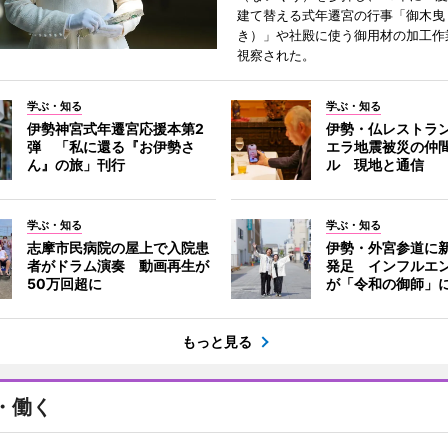
建て替える式年遷宮の行事「御木曳
き）」や社殿に使う御用材の加工作
視察された。
学ぶ・知る
学ぶ・知る
伊勢神宮式年遷宮応援本第2
伊勢・仏レストラ
弾 「私に還る『お伊勢さ
エラ地震被災の仲
ん』の旅」刊行
ル 現地と通信
学ぶ・知る
学ぶ・知る
志摩市民病院の屋上で入院患
伊勢・外宮参道に新
者がドラム演奏 動画再生が
発足 インフルエ
50万回超に
が「令和の御師」
もっと見る
・働く