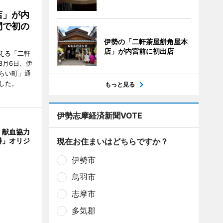
店」が内
間で初の
伊勢の「二軒茶屋餅角屋本
店」が内宮前に初出店
迎える「二軒
8月6日、伊
らい町」通
した。
もっと見る
伊勢志摩経済新聞VOTE
、献血協力
現在お住まいはどちらですか？
琲」オリジ
伊勢市
鳥羽市
志摩市
多気郡