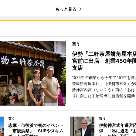
もっと見る
買う
伊勢「二軒茶屋餅角屋本
宮前に出店 創業450年
支店
1575年の創業から今年で451年を
茶屋餅角屋本店」（伊勢市神久）が
勢神宮内宮（ないくう）前の「おは
りに面した宇治浦田に新店舗を開業
買う
買う
志摩・市後浜で初のイベント
伊勢神宮式年遷宮
「市後浜祭」 SUPやスキム
弾 「私に還る『