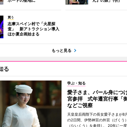
ボードの聖地に
ん』の旅」刊行
買う
志摩スペイン村で「火星探
査」 新アトラクション導入
ほか夏企画始まる
もっと見る
知る
学ぶ・知る
愛子さま、パール身につ
宮参拝 式年遷宮行事「
などご視察
天皇皇后両陛下の長女愛子さまが8月
の2日間、伊勢神宮の外宮（げくう
（ないくう）を参拝し、20年に一