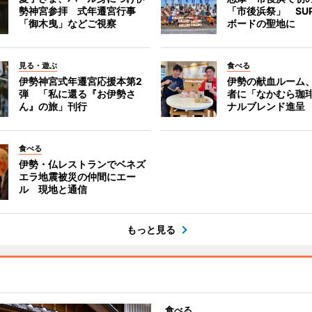
勢神宮参拝 式年遷宮行事
「市後浜祭」 SU
「御木曳」などご視察
ボードの聖地に
見る・遊ぶ
食べる
伊勢神宮式年遷宮応援本第2
伊勢の献血ルーム
弾 「私に還る『お伊勢さ
者に「なかむら珈
ん』の旅」刊行
ナルブレンド進呈
食べる
伊勢・仏レストランでベネズ
エラ地震被災の仲間にエー
ル 現地と通信
もっと見る
食べる