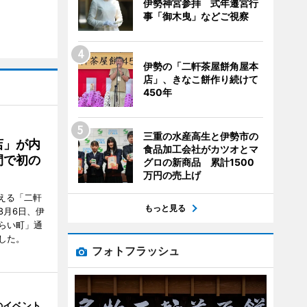
伊勢神宮参拝 式年遷宮行
事「御木曳」などご視察
伊勢の「二軒茶屋餅角屋本
店」、きなこ餅作り続けて
450年
三重の水産高生と伊勢市の
店」が内
食品加工会社がカツオとマ
間で初の
グロの新商品 累計1500
万円の売上げ
迎える「二軒
もっと見る
8月6日、伊
らい町」通
した。
フォトフラッシュ
のイベント