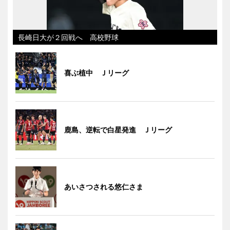
長崎日大が２回戦へ 高校野球
喜ぶ植中 Ｊリーグ
鹿島、逆転で白星発進 Ｊリーグ
あいさつされる悠仁さま