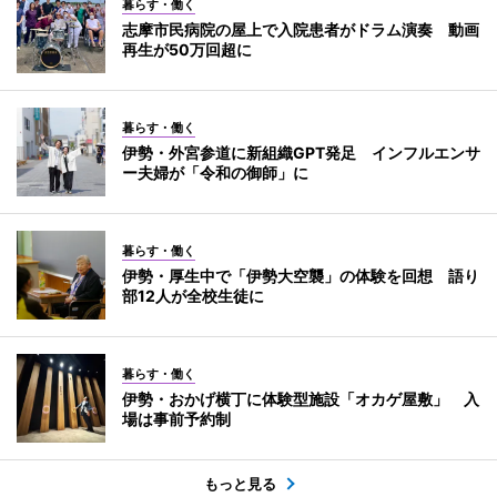
暮らす・働く
志摩市民病院の屋上で入院患者がドラム演奏 動画
再生が50万回超に
暮らす・働く
伊勢・外宮参道に新組織GPT発足 インフルエンサ
ー夫婦が「令和の御師」に
暮らす・働く
伊勢・厚生中で「伊勢大空襲」の体験を回想 語り
部12人が全校生徒に
暮らす・働く
伊勢・おかげ横丁に体験型施設「オカゲ屋敷」 入
場は事前予約制
もっと見る