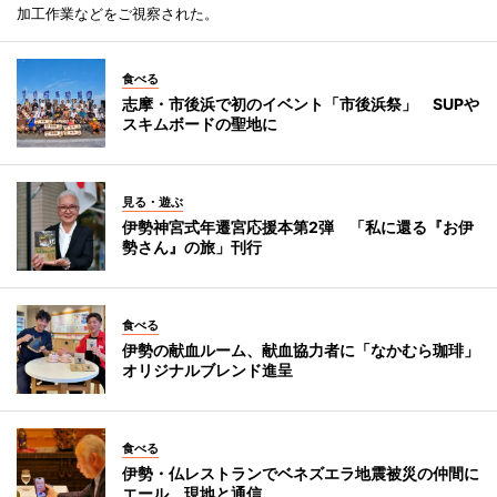
加工作業などをご視察された。
食べる
志摩・市後浜で初のイベント「市後浜祭」 SUPや
スキムボードの聖地に
見る・遊ぶ
伊勢神宮式年遷宮応援本第2弾 「私に還る『お伊
勢さん』の旅」刊行
食べる
伊勢の献血ルーム、献血協力者に「なかむら珈琲」
オリジナルブレンド進呈
食べる
伊勢・仏レストランでベネズエラ地震被災の仲間に
エール 現地と通信