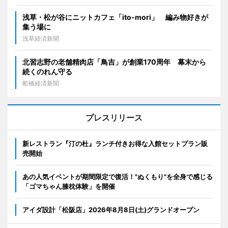
浅草・松が谷にニットカフェ「ito-mori」 編み物好きが
集う場に
浅草経済新聞
北習志野の老舗精肉店「鳥吉」が創業170周年 幕末から
続くのれん守る
船橋経済新聞
プレスリリース
新レストラン『汀の杜』ランチ付きお得な入館セットプラン販
売開始
あの人気イベントが期間限定で復活！"ぬくもり"を全身で感じる
「ゴマちゃん膝枕体験」を開催
アイダ設計「松阪店」2026年8月8日(土)グランドオープン