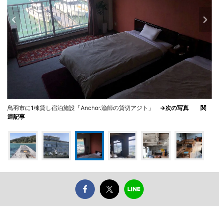
鳥羽市に1棟貸し宿泊施設「Anchor.漁師の貸切アジト」
→次の写真
関
連記事