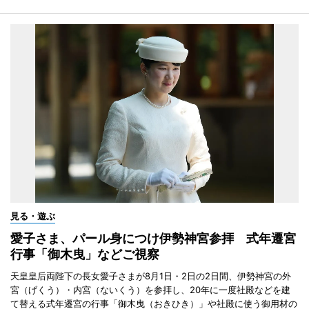
見る・遊ぶ
愛子さま、パール身につけ伊勢神宮参拝 式年遷宮
行事「御木曳」などご視察
天皇皇后両陛下の長女愛子さまが8月1日・2日の2日間、伊勢神宮の外
宮（げくう）・内宮（ないくう）を参拝し、20年に一度社殿などを建
て替える式年遷宮の行事「御木曳（おきひき）」や社殿に使う御用材の