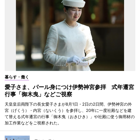
暮らす・働く
愛子さま、パール身につけ伊勢神宮参拝 式年遷宮
行事「御木曳」などご視察
天皇皇后両陛下の長女愛子さまが8月1日・2日の2日間、伊勢神宮の外
宮（げくう）・内宮（ないくう）を参拝し、20年に一度社殿などを建
て替える式年遷宮の行事「御木曳（おきひき）」や社殿に使う御用材の
加工作業などをご視察された。