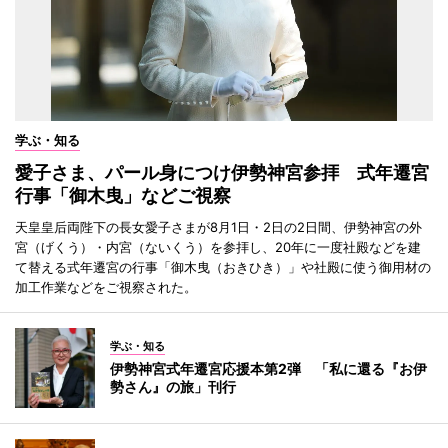
学ぶ・知る
愛子さま、パール身につけ伊勢神宮参拝 式年遷宮
行事「御木曳」などご視察
天皇皇后両陛下の長女愛子さまが8月1日・2日の2日間、伊勢神宮の外
宮（げくう）・内宮（ないくう）を参拝し、20年に一度社殿などを建
て替える式年遷宮の行事「御木曳（おきひき）」や社殿に使う御用材の
加工作業などをご視察された。
学ぶ・知る
伊勢神宮式年遷宮応援本第2弾 「私に還る『お伊
勢さん』の旅」刊行