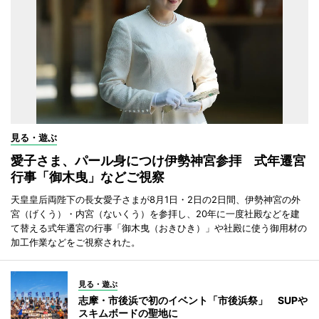
見る・遊ぶ
愛子さま、パール身につけ伊勢神宮参拝 式年遷宮
行事「御木曳」などご視察
天皇皇后両陛下の長女愛子さまが8月1日・2日の2日間、伊勢神宮の外
宮（げくう）・内宮（ないくう）を参拝し、20年に一度社殿などを建
て替える式年遷宮の行事「御木曳（おきひき）」や社殿に使う御用材の
加工作業などをご視察された。
見る・遊ぶ
志摩・市後浜で初のイベント「市後浜祭」 SUPや
スキムボードの聖地に