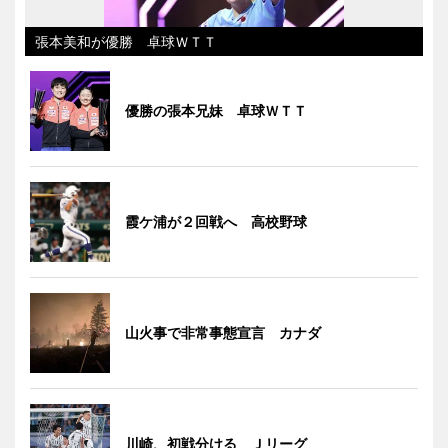
張本美和が優勝 卓球ＷＴＴ
優勝の張本兄妹 卓球ＷＴＴ
霞ケ浦が２回戦へ 高校野球
山火事で非常事態宣言 カナダ
川崎、初戦分ける Ｊリーグ