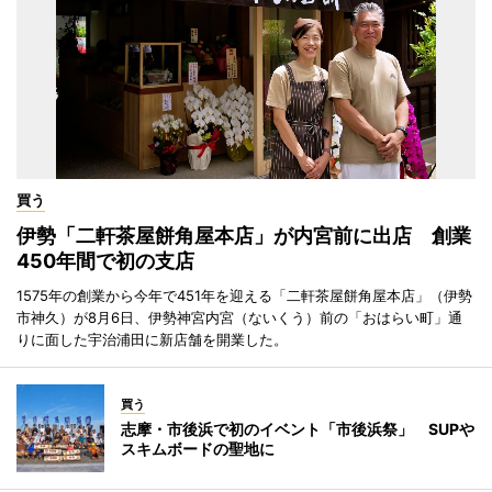
買う
伊勢「二軒茶屋餅角屋本店」が内宮前に出店 創業
450年間で初の支店
1575年の創業から今年で451年を迎える「二軒茶屋餅角屋本店」（伊勢
市神久）が8月6日、伊勢神宮内宮（ないくう）前の「おはらい町」通
りに面した宇治浦田に新店舗を開業した。
買う
志摩・市後浜で初のイベント「市後浜祭」 SUPや
スキムボードの聖地に