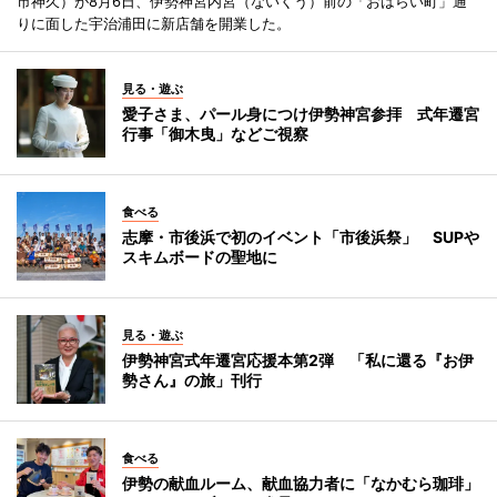
市神久）が8月6日、伊勢神宮内宮（ないくう）前の「おはらい町」通
りに面した宇治浦田に新店舗を開業した。
見る・遊ぶ
愛子さま、パール身につけ伊勢神宮参拝 式年遷宮
行事「御木曳」などご視察
食べる
志摩・市後浜で初のイベント「市後浜祭」 SUPや
スキムボードの聖地に
見る・遊ぶ
伊勢神宮式年遷宮応援本第2弾 「私に還る『お伊
勢さん』の旅」刊行
食べる
伊勢の献血ルーム、献血協力者に「なかむら珈琲」