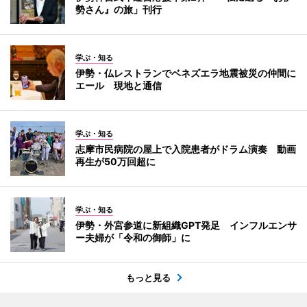
勢さん』の旅」刊行
学ぶ・知る
伊勢・仏レストランでベネズエラ地震被災の仲間に
エール 現地と通信
学ぶ・知る
志摩市民病院の屋上で入院患者がドラム演奏 動画
再生が50万回超に
学ぶ・知る
伊勢・外宮参道に新組織GPT発足 インフルエンサ
ー夫婦が「令和の御師」に
もっと見る