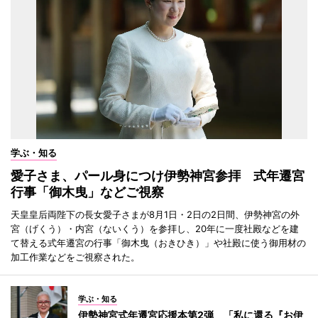
学ぶ・知る
愛子さま、パール身につけ伊勢神宮参拝 式年遷宮
行事「御木曳」などご視察
天皇皇后両陛下の長女愛子さまが8月1日・2日の2日間、伊勢神宮の外
宮（げくう）・内宮（ないくう）を参拝し、20年に一度社殿などを建
て替える式年遷宮の行事「御木曳（おきひき）」や社殿に使う御用材の
加工作業などをご視察された。
学ぶ・知る
伊勢神宮式年遷宮応援本第2弾 「私に還る『お伊