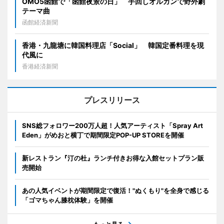
OMO5函館で「函館夜景の日」 手回しオルガンで野外劇
テーマ曲
函館経済新聞
香港・九龍塘に韓国料理店「Social」 韓国定番料理を現
代風に
香港経済新聞
プレスリリース
SNS総フォロワー200万人超！人気アーティスト「Spray Art
Eden」がめおと横丁で期間限定POP-UP STOREを開催
新レストラン『汀の杜』ランチ付きお得な入館セットプラン販
売開始
あの人気イベントが期間限定で復活！"ぬくもり"を全身で感じる
「ゴマちゃん膝枕体験」を開催