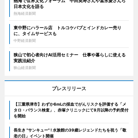
熱海で世界文化フォーラム 中田英寿さんや冨永愛さんら
日本文化を語る
熱海経済新聞
東中野にハラール店 トルコケバブとインドカレー売り
に、タイムサービスも
中野経済新聞
狭山で初心者向けAI活用セミナー 仕事や暮らしに使える
実践法紹介
狭山経済新聞
プレスリリース
【三重県津市】わずか6mLの採血でがんリスクを評価する「メ
タロ・バランス検査」、赤塚クリニックにて9月以降の予約受付
を開始
長生き "サンキュー" ! 水族館の39歳レジェンドたちを祝う「敬
老の日」イベント開催