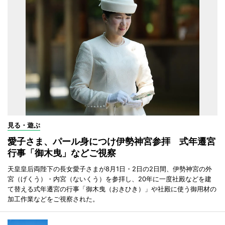
見る・遊ぶ
愛子さま、パール身につけ伊勢神宮参拝 式年遷宮
行事「御木曳」などご視察
天皇皇后両陛下の長女愛子さまが8月1日・2日の2日間、伊勢神宮の外
宮（げくう）・内宮（ないくう）を参拝し、20年に一度社殿などを建
て替える式年遷宮の行事「御木曳（おきひき）」や社殿に使う御用材の
加工作業などをご視察された。