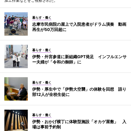
加工作業などをご視察された。
暮らす・働く
志摩市民病院の屋上で入院患者がドラム演奏 動画
再生が50万回超に
暮らす・働く
伊勢・外宮参道に新組織GPT発足 インフルエンサ
ー夫婦が「令和の御師」に
暮らす・働く
伊勢・厚生中で「伊勢大空襲」の体験を回想 語り
部12人が全校生徒に
暮らす・働く
伊勢・おかげ横丁に体験型施設「オカゲ屋敷」 入
場は事前予約制