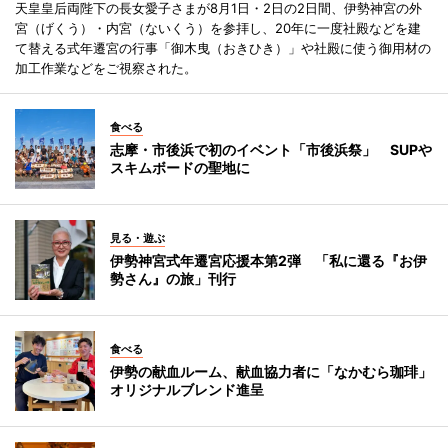
天皇皇后両陛下の長女愛子さまが8月1日・2日の2日間、伊勢神宮の外
宮（げくう）・内宮（ないくう）を参拝し、20年に一度社殿などを建
て替える式年遷宮の行事「御木曳（おきひき）」や社殿に使う御用材の
加工作業などをご視察された。
食べる
志摩・市後浜で初のイベント「市後浜祭」 SUPや
スキムボードの聖地に
見る・遊ぶ
伊勢神宮式年遷宮応援本第2弾 「私に還る『お伊
勢さん』の旅」刊行
食べる
伊勢の献血ルーム、献血協力者に「なかむら珈琲」
オリジナルブレンド進呈