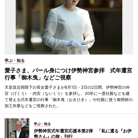
学ぶ・知る
愛子さま、パール身につけ伊勢神宮参拝 式年遷宮
行事「御木曳」などご視察
天皇皇后両陛下の長女愛子さまが8月1日・2日の2日間、伊勢神宮の外
宮（げくう）・内宮（ないくう）を参拝し、20年に一度社殿などを建
て替える式年遷宮の行事「御木曳（おきひき）」や社殿に使う御用材の
加工作業などをご視察された。
学ぶ・知る
伊勢神宮式年遷宮応援本第2弾 「私に還る『お伊
勢さん』の旅」刊行