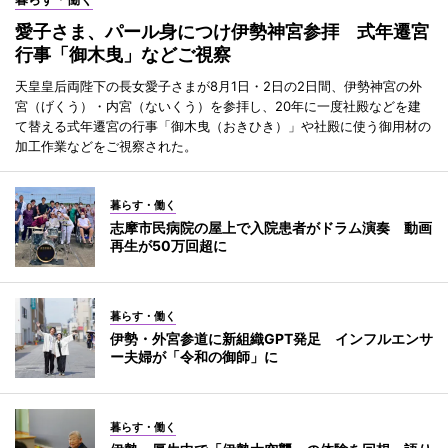
愛子さま、パール身につけ伊勢神宮参拝 式年遷宮
行事「御木曳」などご視察
天皇皇后両陛下の長女愛子さまが8月1日・2日の2日間、伊勢神宮の外
宮（げくう）・内宮（ないくう）を参拝し、20年に一度社殿などを建
て替える式年遷宮の行事「御木曳（おきひき）」や社殿に使う御用材の
加工作業などをご視察された。
暮らす・働く
志摩市民病院の屋上で入院患者がドラム演奏 動画
再生が50万回超に
暮らす・働く
伊勢・外宮参道に新組織GPT発足 インフルエンサ
ー夫婦が「令和の御師」に
暮らす・働く