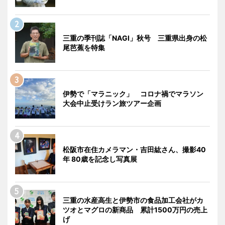
三重の季刊誌「NAGI」秋号 三重県出身の松
尾芭蕉を特集
伊勢で「マラニック」 コロナ禍でマラソン
大会中止受けラン旅ツアー企画
松阪市在住カメラマン・吉田紘さん、撮影40
年 80歳を記念し写真展
三重の水産高生と伊勢市の食品加工会社がカ
ツオとマグロの新商品 累計1500万円の売上
げ