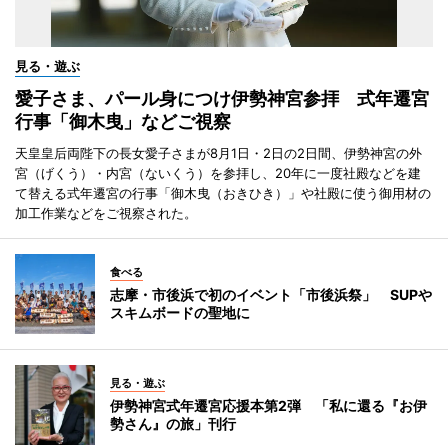
見る・遊ぶ
愛子さま、パール身につけ伊勢神宮参拝 式年遷宮
行事「御木曳」などご視察
天皇皇后両陛下の長女愛子さまが8月1日・2日の2日間、伊勢神宮の外
宮（げくう）・内宮（ないくう）を参拝し、20年に一度社殿などを建
て替える式年遷宮の行事「御木曳（おきひき）」や社殿に使う御用材の
加工作業などをご視察された。
食べる
志摩・市後浜で初のイベント「市後浜祭」 SUPや
スキムボードの聖地に
見る・遊ぶ
伊勢神宮式年遷宮応援本第2弾 「私に還る『お伊
勢さん』の旅」刊行