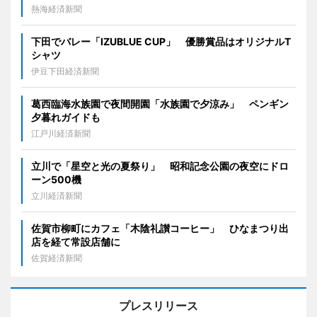
熱海経済新聞
下田でバレー「IZUBLUE CUP」 優勝賞品はオリジナルT
シャツ
伊豆下田経済新聞
葛西臨海水族園で夜間開園「水族園で夕涼み」 ペンギン
夕暮れガイドも
江戸川経済新聞
立川で「星空と光の夏祭り」 昭和記念公園の夜空にドロ
ーン500機
立川経済新聞
佐賀市柳町にカフェ「木陰礼讃コーヒー」 ひなまつり出
店を経て常設店舗に
佐賀経済新聞
プレスリリース