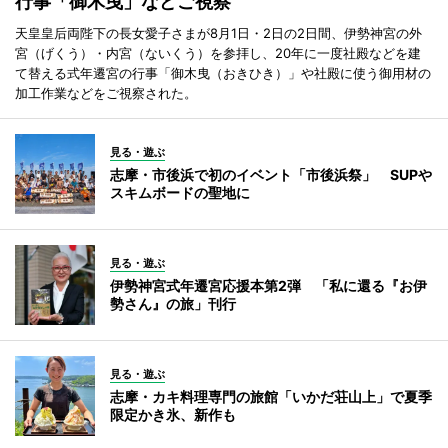
行事「御木曳」などご視察
天皇皇后両陛下の長女愛子さまが8月1日・2日の2日間、伊勢神宮の外
宮（げくう）・内宮（ないくう）を参拝し、20年に一度社殿などを建
て替える式年遷宮の行事「御木曳（おきひき）」や社殿に使う御用材の
加工作業などをご視察された。
見る・遊ぶ
志摩・市後浜で初のイベント「市後浜祭」 SUPや
スキムボードの聖地に
見る・遊ぶ
伊勢神宮式年遷宮応援本第2弾 「私に還る『お伊
勢さん』の旅」刊行
見る・遊ぶ
志摩・カキ料理専門の旅館「いかだ荘山上」で夏季
限定かき氷、新作も