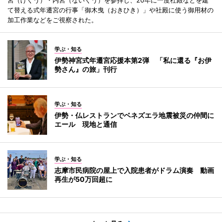
て替える式年遷宮の行事「御木曳（おきひき）」や社殿に使う御用材の
加工作業などをご視察された。
学ぶ・知る
伊勢神宮式年遷宮応援本第2弾 「私に還る『お伊
勢さん』の旅」刊行
学ぶ・知る
伊勢・仏レストランでベネズエラ地震被災の仲間に
エール 現地と通信
学ぶ・知る
志摩市民病院の屋上で入院患者がドラム演奏 動画
再生が50万回超に