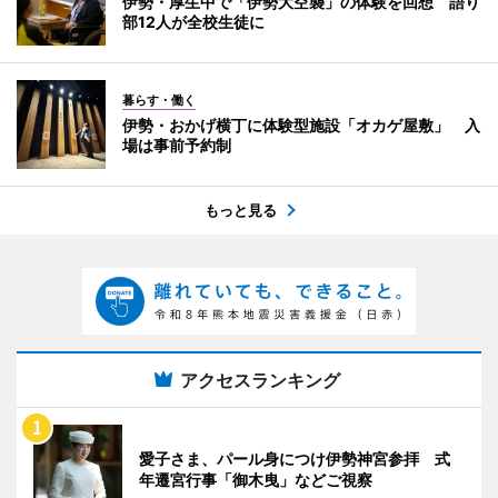
伊勢・厚生中で「伊勢大空襲」の体験を回想 語り
部12人が全校生徒に
暮らす・働く
伊勢・おかげ横丁に体験型施設「オカゲ屋敷」 入
場は事前予約制
もっと見る
アクセスランキング
愛子さま、パール身につけ伊勢神宮参拝 式
年遷宮行事「御木曳」などご視察