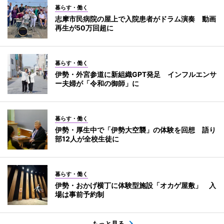
暮らす・働く
志摩市民病院の屋上で入院患者がドラム演奏 動画
再生が50万回超に
暮らす・働く
伊勢・外宮参道に新組織GPT発足 インフルエンサ
ー夫婦が「令和の御師」に
暮らす・働く
伊勢・厚生中で「伊勢大空襲」の体験を回想 語り
部12人が全校生徒に
暮らす・働く
伊勢・おかげ横丁に体験型施設「オカゲ屋敷」 入
場は事前予約制
もっと見る