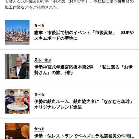
て替える式年遷宮の行事「御木曳（おきひき）」や社殿に使う御用材の
加工作業などをご視察された。
食べる
志摩・市後浜で初のイベント「市後浜祭」 SUPや
スキムボードの聖地に
見る・遊ぶ
伊勢神宮式年遷宮応援本第2弾 「私に還る『お伊
勢さん』の旅」刊行
食べる
伊勢の献血ルーム、献血協力者に「なかむら珈琲」
オリジナルブレンド進呈
食べる
伊勢・仏レストランでベネズエラ地震被災の仲間に