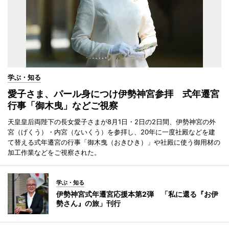
学ぶ・知る
愛子さま、パール身につけ伊勢神宮参拝 式年遷宮
行事「御木曳」などご視察
天皇皇后両陛下の長女愛子さまが8月1日・2日の2日間、伊勢神宮の外
宮（げくう）・内宮（ないくう）を参拝し、20年に一度社殿などを建
て替える式年遷宮の行事「御木曳（おきひき）」や社殿に使う御用材の
加工作業などをご視察された。
学ぶ・知る
伊勢神宮式年遷宮応援本第2弾 「私に還る『お伊
勢さん』の旅」刊行