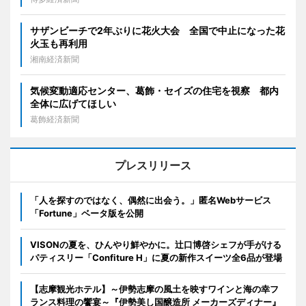
サザンビーチで2年ぶりに花火大会 全国で中止になった花
火玉も再利用
湘南経済新聞
気候変動適応センター、葛飾・セイズの住宅を視察 都内
全体に広げてほしい
葛飾経済新聞
プレスリリース
「人を探すのではなく、偶然に出会う。」匿名Webサービス
「Fortune」ベータ版を公開
VISONの夏を、ひんやり鮮やかに。辻口博啓シェフが手がける
パティスリー「Confiture H」に夏の新作スイーツ全6品が登場
【志摩観光ホテル】～伊勢志摩の風土を映すワインと海の幸フ
ランス料理の饗宴～『伊勢美し国醸造所 メーカーズディナー』