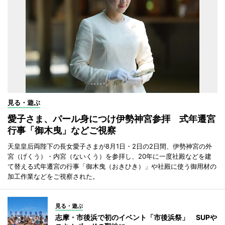
見る・遊ぶ
愛子さま、パール身につけ伊勢神宮参拝 式年遷宮
行事「御木曳」などご視察
天皇皇后両陛下の長女愛子さまが8月1日・2日の2日間、伊勢神宮の外
宮（げくう）・内宮（ないくう）を参拝し、20年に一度社殿などを建
て替える式年遷宮の行事「御木曳（おきひき）」や社殿に使う御用材の
加工作業などをご視察された。
見る・遊ぶ
志摩・市後浜で初のイベント「市後浜祭」 SUPや