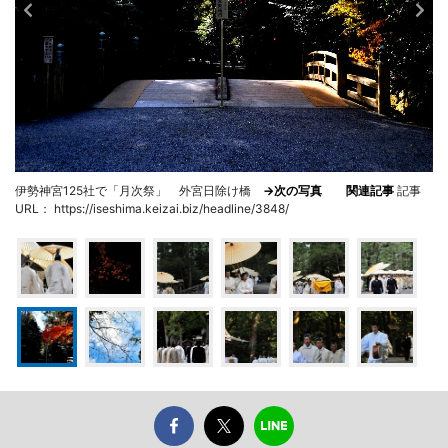
伊勢神宮125社で「月次祭」 外宮日除け橋
→次の写真
関連記事
記事
URL： https://iseshima.keizai.biz/headline/3848/