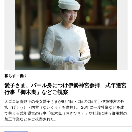
暮らす・働く
愛子さま、パール身につけ伊勢神宮参拝 式年遷宮
行事「御木曳」などご視察
天皇皇后両陛下の長女愛子さまが8月1日・2日の2日間、伊勢神宮の外
宮（げくう）・内宮（ないくう）を参拝し、20年に一度社殿などを建
て替える式年遷宮の行事「御木曳（おきひき）」や社殿に使う御用材の
加工作業などをご視察された。