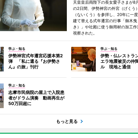
天皇皇后両陛下の長女愛子さまが8月
の2日間、伊勢神宮の外宮（げくう
（ないくう）を参拝し、20年に一
建て替える式年遷宮の行事「御木曳
き）」や社殿に使う御用材の加工作
視察された。
学ぶ・知る
学ぶ・知る
伊勢神宮式年遷宮応援本第2
伊勢・仏レストラ
弾 「私に還る『お伊勢さ
エラ地震被災の仲
ん』の旅」刊行
ル 現地と通信
学ぶ・知る
志摩市民病院の屋上で入院患
者がドラム演奏 動画再生が
50万回超に
もっと見る