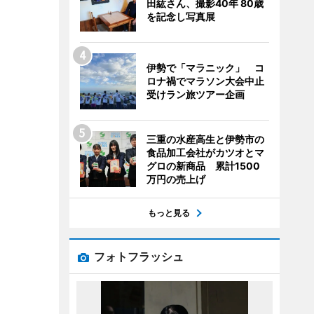
田紘さん、撮影40年 80歳
を記念し写真展
伊勢で「マラニック」 コ
ロナ禍でマラソン大会中止
受けラン旅ツアー企画
三重の水産高生と伊勢市の
食品加工会社がカツオとマ
グロの新商品 累計1500
万円の売上げ
もっと見る
フォトフラッシュ