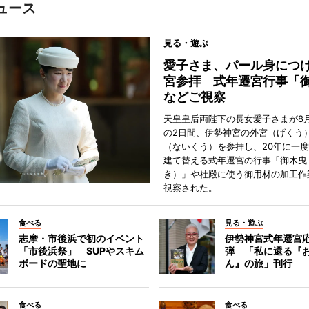
ュース
見る・遊ぶ
愛子さま、パール身につ
宮参拝 式年遷宮行事「
などご視察
天皇皇后両陛下の長女愛子さまが8月
の2日間、伊勢神宮の外宮（げくう
（ないくう）を参拝し、20年に一
建て替える式年遷宮の行事「御木曳
き）」や社殿に使う御用材の加工作
視察された。
食べる
見る・遊ぶ
志摩・市後浜で初のイベント
伊勢神宮式年遷宮
「市後浜祭」 SUPやスキム
弾 「私に還る『
ボードの聖地に
ん』の旅」刊行
食べる
食べる