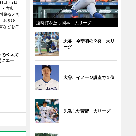
1日・2日
）・内宮
度社殿などを
（おきひ
適時打を放つ岡本 大リーグ
業などをご
大谷、今季初の２発 大リ
ーグ
ンでベネズ
間にエー
大谷、イメージ調査で１位
先発した菅野 大リーグ