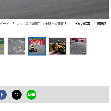
ノスピード・ヤマハ 稲垣誠選手（撮影＝加藤直人）
→次の写真
関連記