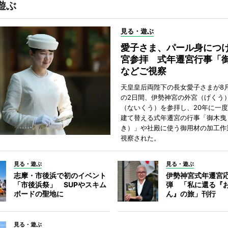
遊ぶ
見る・遊ぶ
愛子さま、パール身につ
宮参拝 式年遷宮行事「
などご視察
天皇皇后両陛下の長女愛子さまが8月
の2日間、伊勢神宮の外宮（げくう
（ないくう）を参拝し、20年に一
建て替える式年遷宮の行事「御木曳
き）」や社殿に使う御用材の加工作
視察された。
見る・遊ぶ
見る・遊ぶ
志摩・市後浜で初のイベント
伊勢神宮式年遷宮
「市後浜祭」 SUPやスキム
弾 「私に還る『
ボードの聖地に
ん』の旅」刊行
見る・遊ぶ