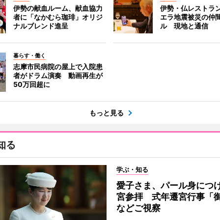
伊勢の献血ルーム、献血協力
伊勢・仏レストラ
者に「なかむら珈琲」オリジ
エラ地震被災の仲
ナルブレンド進呈
ル 現地と通信
暮らす・働く
志摩市民病院の屋上で入院患
者がドラム演奏 動画再生が
50万回超に
もっと見る
知る
学ぶ・知る
愛子さま、パール身につ
宮参拝 式年遷宮行事「
などご視察