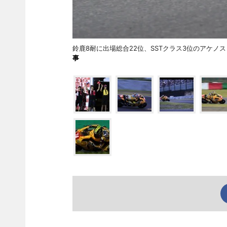
鈴鹿8耐に出場総合22位、SSTクラス3位のアケ
事