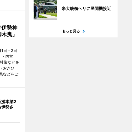
米大統領ヘリに民間機接近
け伊勢神
もっと見る
御木曳」
1日・2日
）・内宮
度社殿などを
（おきひ
業などをご
応援本第2
お伊勢さ