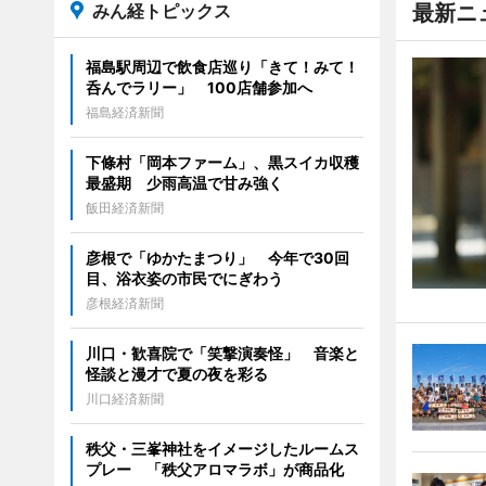
みん経トピックス
最新ニ
福島駅周辺で飲食店巡り「きて！みて！
呑んでラリー」 100店舗参加へ
福島経済新聞
下條村「岡本ファーム」、黒スイカ収穫
最盛期 少雨高温で甘み強く
飯田経済新聞
彦根で「ゆかたまつり」 今年で30回
目、浴衣姿の市民でにぎわう
彦根経済新聞
川口・歓喜院で「笑撃演奏怪」 音楽と
怪談と漫才で夏の夜を彩る
川口経済新聞
秩父・三峯神社をイメージしたルームス
プレー 「秩父アロマラボ」が商品化