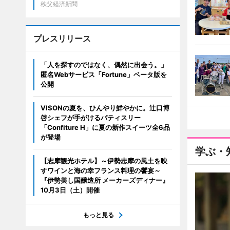
秩父経済新聞
プレスリリース
「人を探すのではなく、偶然に出会う。」
匿名Webサービス「Fortune」ベータ版を
公開
VISONの夏を、ひんやり鮮やかに。辻口博
啓シェフが手がけるパティスリー
「Confiture H」に夏の新作スイーツ全6品
が登場
学ぶ・
【志摩観光ホテル】～伊勢志摩の風土を映
すワインと海の幸フランス料理の饗宴～
『伊勢美し国醸造所 メーカーズディナー』
10月3日（土）開催
もっと見る