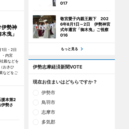
017
敬宮愛子内親王殿下 202
6年8月1日～2日 伊勢神宮
け伊勢神
式年遷宮「御木曳」ご視察
御木曳」
016
もっと見る
1日・2日
）・内宮
度社殿などを
伊勢志摩経済新聞VOTE
（おきひ
業などをご
現在お住まいはどちらですか？
伊勢市
応援本第2
鳥羽市
お伊勢さ
志摩市
多気郡