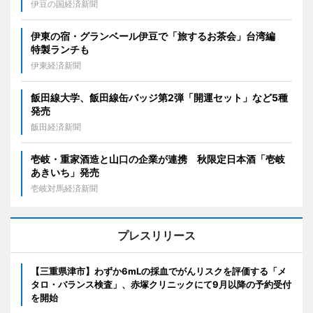
伊豆の国経済新聞
伊東の宿・グランベール伊豆で「旅するお茶会」台湾編
特製ランチも
伊東経済新聞
飯田線大学、飯田線缶バッジ第2弾「開運セット」など5種
発売
飯田経済新聞
壱岐・重家酒造と山口の企業が連携 秋限定日本酒「壱岐
あきいち」発売
壱岐対馬経済新聞
プレスリリース
【三重県津市】わずか6mLの採血でがんリスクを評価する「メ
タロ・バランス検査」、赤塚クリニックにて9月以降の予約受付
を開始