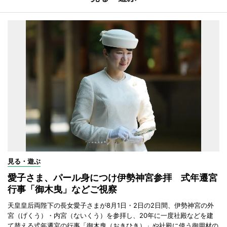
見る・遊ぶ
愛子さま、パール身につけ伊勢神宮参拝 式年遷宮
行事「御木曳」などご視察
天皇皇后両陛下の長女愛子さまが8月1日・2日の2日間、伊勢神宮の外
宮（げくう）・内宮（ないくう）を参拝し、20年に一度社殿などを建
て替える式年遷宮の行事「御木曳（おきひき）」や社殿に使う御用材の