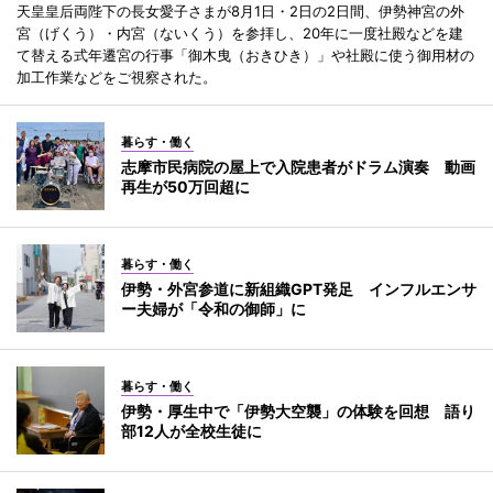
天皇皇后両陛下の長女愛子さまが8月1日・2日の2日間、伊勢神宮の外
宮（げくう）・内宮（ないくう）を参拝し、20年に一度社殿などを建
て替える式年遷宮の行事「御木曳（おきひき）」や社殿に使う御用材の
加工作業などをご視察された。
暮らす・働く
志摩市民病院の屋上で入院患者がドラム演奏 動画
再生が50万回超に
暮らす・働く
伊勢・外宮参道に新組織GPT発足 インフルエンサ
ー夫婦が「令和の御師」に
暮らす・働く
伊勢・厚生中で「伊勢大空襲」の体験を回想 語り
部12人が全校生徒に