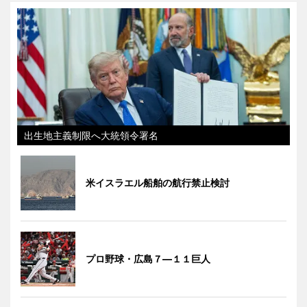
出生地主義制限へ大統領令署名
米イスラエル船舶の航行禁止検討
プロ野球・広島７―１１巨人