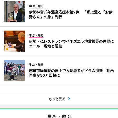
学ぶ・知る
伊勢神宮式年遷宮応援本第2弾 「私に還る『お伊
勢さん』の旅」刊行
学ぶ・知る
伊勢・仏レストランでベネズエラ地震被災の仲間に
エール 現地と通信
学ぶ・知る
志摩市民病院の屋上で入院患者がドラム演奏 動画
再生が50万回超に
もっと見る
見る・遊ぶ