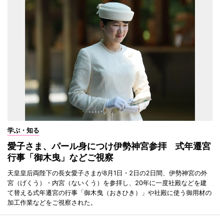
学ぶ・知る
愛子さま、パール身につけ伊勢神宮参拝 式年遷宮
行事「御木曳」などご視察
天皇皇后両陛下の長女愛子さまが8月1日・2日の2日間、伊勢神宮の外
宮（げくう）・内宮（ないくう）を参拝し、20年に一度社殿などを建
て替える式年遷宮の行事「御木曳（おきひき）」や社殿に使う御用材の
加工作業などをご視察された。