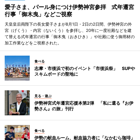
愛子さま、パール身につけ伊勢神宮参拝 式年遷宮
行事「御木曳」などご視察
天皇皇后両陛下の長女愛子さまが8月1日・2日の2日間、伊勢神宮の外
宮（げくう）・内宮（ないくう）を参拝し、20年に一度社殿などを建
て替える式年遷宮の行事「御木曳（おきひき）」や社殿に使う御用材の
加工作業などをご視察された。
食べる
志摩・市後浜で初のイベント「市後浜祭」 SUPや
スキムボードの聖地に
見る・遊ぶ
伊勢神宮式年遷宮応援本第2弾 「私に還る『お伊
勢さん』の旅」刊行
食べる
伊勢の献血ルーム、献血協力者に「なかむら珈琲」