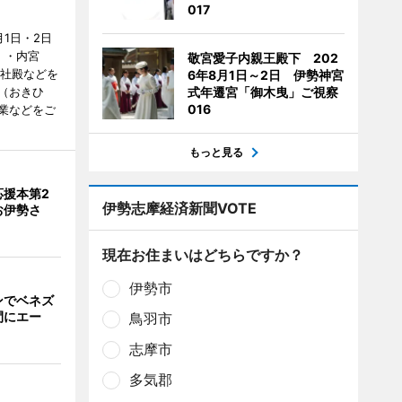
017
1日・2日
）・内宮
敬宮愛子内親王殿下 202
度社殿などを
6年8月1日～2日 伊勢神宮
（おきひ
式年遷宮「御木曳」ご視察
016
業などをご
もっと見る
応援本第2
伊勢志摩経済新聞VOTE
お伊勢さ
現在お住まいはどちらですか？
伊勢市
ンでベネズ
間にエー
鳥羽市
志摩市
多気郡