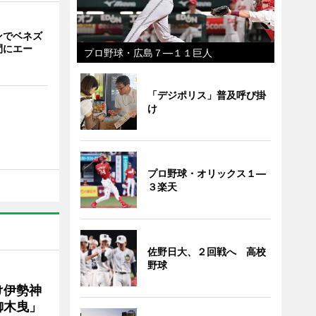
ンでベネズ
間にエー
プロ野球・広島７―１１巨人
「デジポリス」普及呼び掛
け
プロ野球・オリックス１―
３楽天
佐野日大、２回戦へ 高校
野球
け伊勢神
御木曳」