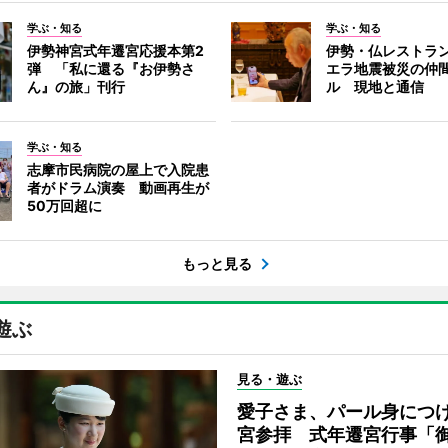
学ぶ・知る
学ぶ・知る
伊勢神宮式年遷宮応援本第2
伊勢・仏レストラ
弾 「私に還る『お伊勢さ
エラ地震被災の仲
ん』の旅」刊行
ル 現地と通信
学ぶ・知る
志摩市民病院の屋上で入院患
者がドラム演奏 動画再生が
50万回超に
もっと見る
遊ぶ
見る・遊ぶ
愛子さま、パール身につ
宮参拝 式年遷宮行事「