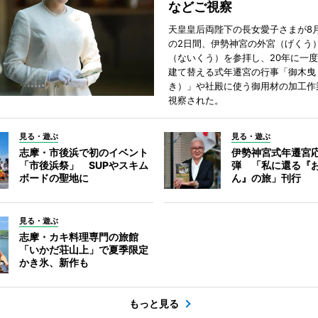
などご視察
天皇皇后両陛下の長女愛子さまが8月
の2日間、伊勢神宮の外宮（げくう
（ないくう）を参拝し、20年に一
建て替える式年遷宮の行事「御木曳
き）」や社殿に使う御用材の加工作
視察された。
見る・遊ぶ
見る・遊ぶ
志摩・市後浜で初のイベント
伊勢神宮式年遷宮
「市後浜祭」 SUPやスキム
弾 「私に還る『
ボードの聖地に
ん』の旅」刊行
見る・遊ぶ
志摩・カキ料理専門の旅館
「いかだ荘山上」で夏季限定
かき氷、新作も
もっと見る