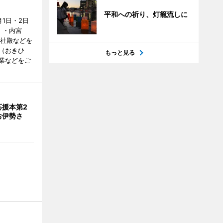
平和への祈り、灯籠流しに
1日・2日
）・内宮
度社殿などを
（おきひ
もっと見る
業などをご
応援本第2
お伊勢さ