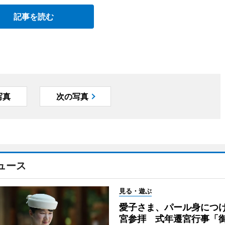
記事を読む
写真
次の写真
ュース
見る・遊ぶ
愛子さま、パール身につ
宮参拝 式年遷宮行事「