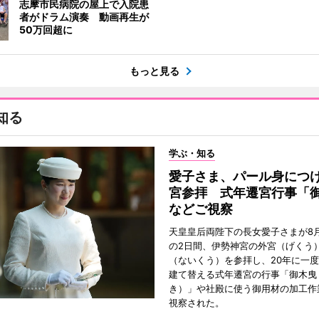
志摩市民病院の屋上で入院患
者がドラム演奏 動画再生が
50万回超に
もっと見る
知る
学ぶ・知る
愛子さま、パール身につ
宮参拝 式年遷宮行事「
などご視察
天皇皇后両陛下の長女愛子さまが8月
の2日間、伊勢神宮の外宮（げくう
（ないくう）を参拝し、20年に一
建て替える式年遷宮の行事「御木曳
き）」や社殿に使う御用材の加工作
視察された。