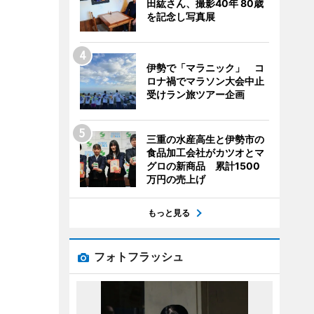
田紘さん、撮影40年 80歳
を記念し写真展
伊勢で「マラニック」 コ
ロナ禍でマラソン大会中止
受けラン旅ツアー企画
三重の水産高生と伊勢市の
食品加工会社がカツオとマ
グロの新商品 累計1500
万円の売上げ
もっと見る
フォトフラッシュ