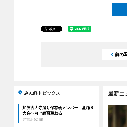
前の
みん経トピックス
最新ニ
加茂古大寺踊り保存会メンバー、盆踊り
大会へ向け練習重ねる
雲南経済新聞