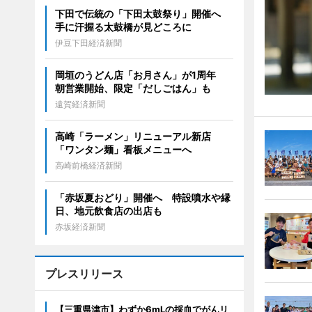
下田で伝統の「下田太鼓祭り」開催へ
手に汗握る太鼓橋が見どころに
伊豆下田経済新聞
岡垣のうどん店「お月さん」が1周年
朝営業開始、限定「だしごはん」も
遠賀経済新聞
高崎「ラーメン」リニューアル新店
「ワンタン麺」看板メニューへ
高崎前橋経済新聞
「赤坂夏おどり」開催へ 特設噴水や縁
日、地元飲食店の出店も
赤坂経済新聞
プレスリリース
【三重県津市】わずか6mLの採血でがんリ