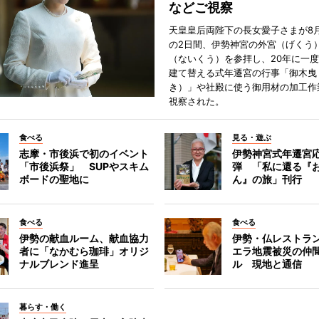
などご視察
天皇皇后両陛下の長女愛子さまが8月
の2日間、伊勢神宮の外宮（げくう
（ないくう）を参拝し、20年に一
建て替える式年遷宮の行事「御木曳
き）」や社殿に使う御用材の加工作
視察された。
食べる
見る・遊ぶ
志摩・市後浜で初のイベント
伊勢神宮式年遷宮
「市後浜祭」 SUPやスキム
弾 「私に還る『
ボードの聖地に
ん』の旅」刊行
食べる
食べる
伊勢の献血ルーム、献血協力
伊勢・仏レストラ
者に「なかむら珈琲」オリジ
エラ地震被災の仲
ナルブレンド進呈
ル 現地と通信
暮らす・働く