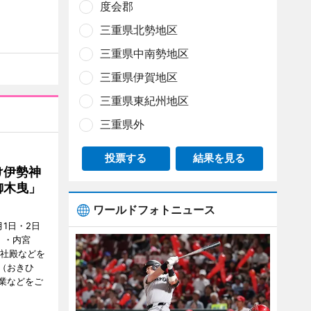
度会郡
三重県北勢地区
三重県中南勢地区
三重県伊賀地区
三重県東紀州地区
三重県外
投票する
結果を見る
け伊勢神
御木曳」
ワールドフォトニュース
1日・2日
）・内宮
度社殿などを
（おきひ
業などをご