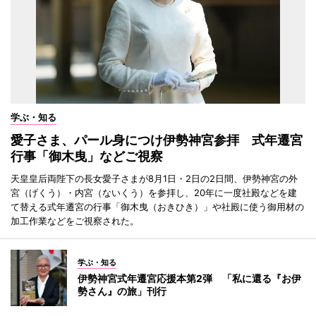
学ぶ・知る
愛子さま、パール身につけ伊勢神宮参拝 式年遷宮
行事「御木曳」などご視察
天皇皇后両陛下の長女愛子さまが8月1日・2日の2日間、伊勢神宮の外
宮（げくう）・内宮（ないくう）を参拝し、20年に一度社殿などを建
て替える式年遷宮の行事「御木曳（おきひき）」や社殿に使う御用材の
加工作業などをご視察された。
学ぶ・知る
伊勢神宮式年遷宮応援本第2弾 「私に還る『お伊
勢さん』の旅」刊行