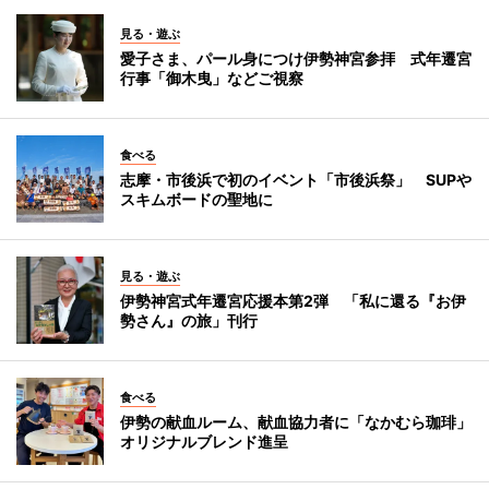
見る・遊ぶ
愛子さま、パール身につけ伊勢神宮参拝 式年遷宮
行事「御木曳」などご視察
食べる
志摩・市後浜で初のイベント「市後浜祭」 SUPや
スキムボードの聖地に
見る・遊ぶ
伊勢神宮式年遷宮応援本第2弾 「私に還る『お伊
勢さん』の旅」刊行
食べる
伊勢の献血ルーム、献血協力者に「なかむら珈琲」
オリジナルブレンド進呈