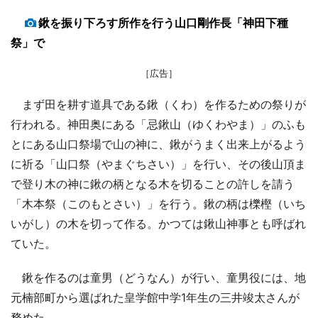
鍬を振り下ろす所作を行う山口剛作長「神田下種
祭」で
［広告］
まず田を耕す道具である鍬（くわ）を作るための祭りが
行われる。神田奥にある「忌鍬山（ゆくわやま）」のふも
とにある山口祭場で山の神に、鍬がうまく出来上がるよう
に祈る「山口祭（やまぐちさい）」を行い、その後山頂ま
で登り木の神に鍬の柄となる木を切ることの許しを請う
「木本祭（このもとさい）」を行う。鍬の柄は櫟樫（いち
いがし）の木を切って作る。かつては鍬山神事とも呼ばれ
ていた。
鍬を作るのは童男（どうなん）が行い、童男役には、地
元楠部町から選ばれた皇学館中学1年生の三井竣太さんが
務めた。