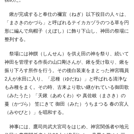
鍬が完成すると奉仕の禰宜（ねぎ）以下役目の人々は、
「まさきのかづら」と呼ばれるテイカカヅラのつる草を円
形に編んで烏帽子（えぼし）に飾り下山し、神田の祭場に
整列する。
祭場には神饌（しんせん）を供え田の神を祭り、続いて
神田を管理する作長の山口剛さんが、鍬を受け取り、鍬を
振り下ろす所作を行う。その後白装束をまとった神宮職員
2人が水田に入り、「忌種（ゆだね）」と呼ばれる清浄な
もみ種をまく。その時、古来より歌い継がれている御田歌
（みたうた）「天鍬（あめくわ）や 真佐岐（まさき）の
蔓（かづら） 笠にきて 御田（みた）うちまつる 春の宮人
（みやびと）」を唱和する。
神事には、鷹司尚武大宮司をはじめ、神宮関係者や地元