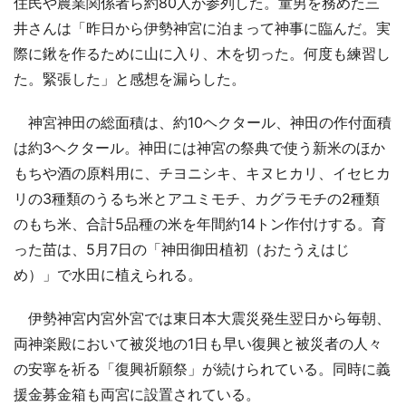
住民や農業関係者ら約80人が参列した。童男を務めた三
井さんは「昨日から伊勢神宮に泊まって神事に臨んだ。実
際に鍬を作るために山に入り、木を切った。何度も練習し
た。緊張した」と感想を漏らした。
神宮神田の総面積は、約10ヘクタール、神田の作付面積
は約3ヘクタール。神田には神宮の祭典で使う新米のほか
もちや酒の原料用に、チヨニシキ、キヌヒカリ、イセヒカ
リの3種類のうるち米とアユミモチ、カグラモチの2種類
のもち米、合計5品種の米を年間約14トン作付けする。育
った苗は、5月7日の「神田御田植初（おたうえはじ
め）」で水田に植えられる。
伊勢神宮内宮外宮では東日本大震災発生翌日から毎朝、
両神楽殿において被災地の1日も早い復興と被災者の人々
の安寧を祈る「復興祈願祭」が続けられている。同時に義
援金募金箱も両宮に設置されている。