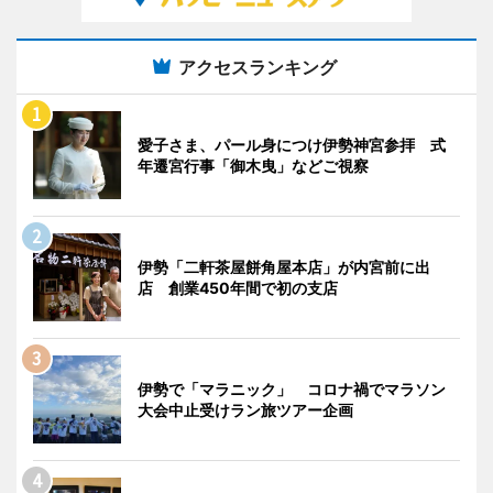
アクセスランキング
愛子さま、パール身につけ伊勢神宮参拝 式
年遷宮行事「御木曳」などご視察
伊勢「二軒茶屋餅角屋本店」が内宮前に出
店 創業450年間で初の支店
伊勢で「マラニック」 コロナ禍でマラソン
大会中止受けラン旅ツアー企画