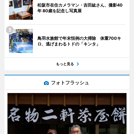
松阪市在住カメラマン・吉田紘さん、撮影40
年 80歳を記念し写真展
鳥羽水族館で年末恒例の大掃除 体重700キ
ロ、逃げまわるトドの「キンタ」
もっと見る
フォトフラッシュ