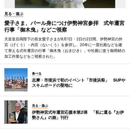
見る・遊ぶ
愛子さま、パール身につけ伊勢神宮参拝 式年遷宮
行事「御木曳」などご視察
天皇皇后両陛下の長女愛子さまが8月1日・2日の2日間、伊勢神宮の外
宮（げくう）・内宮（ないくう）を参拝し、20年に一度社殿などを建
て替える式年遷宮の行事「御木曳（おきひき）」や社殿に使う御用材の
加工作業などをご視察された。
食べる
志摩・市後浜で初のイベント「市後浜祭」 SUPや
スキムボードの聖地に
見る・遊ぶ
伊勢神宮式年遷宮応援本第2弾 「私に還る『お伊
勢さん』の旅」刊行