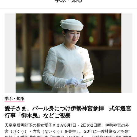
学ぶ・知る
愛子さま、パール身につけ伊勢神宮参拝 式年遷宮
行事「御木曳」などご視察
天皇皇后両陛下の長女愛子さまが8月1日・2日の2日間、伊勢神宮の外
宮（げくう）・内宮（ないくう）を参拝し、20年に一度社殿などを建