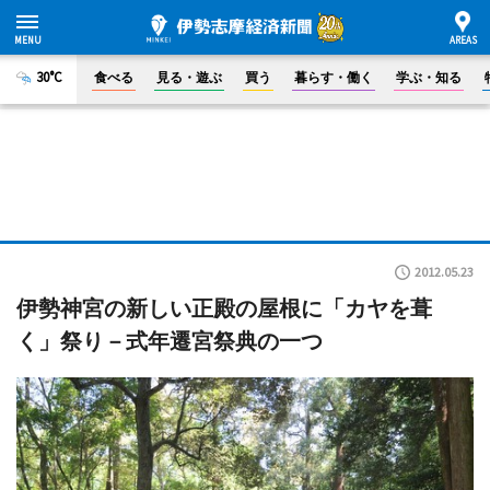
30°C
食べる
見る・遊ぶ
買う
暮らす・働く
学ぶ・知る
2012.05.23
伊勢神宮の新しい正殿の屋根に「カヤを葺
く」祭り－式年遷宮祭典の一つ