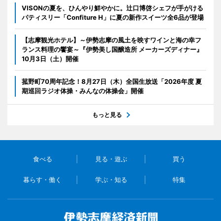
VISONの夏を、ひんやり鮮やかに。辻口博啓シェフが手がける
パティスリー「Confiture H」に夏の新作スイーツ全6品が登場
【志摩観光ホテル】～伊勢志摩の風土を映すワインと海の幸フ
ランス料理の饗宴～『伊勢美し国醸造所 メーカーズディナー』
10月3日（土）開催
菰野町70周年記念！8月27日（木）全国生放送「2026年度 夏
期巡回ラジオ体操・みんなの体操会」開催
もっと見る
食べる
見る・遊ぶ
買う
暮らす・働く
学ぶ・知る
特集