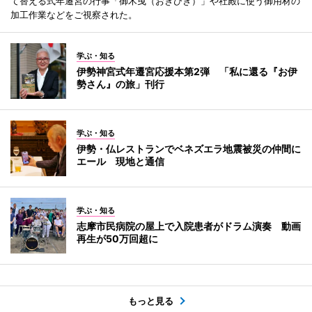
て替える式年遷宮の行事「御木曳（おきひき）」や社殿に使う御用材の
加工作業などをご視察された。
学ぶ・知る
伊勢神宮式年遷宮応援本第2弾 「私に還る『お伊
勢さん』の旅」刊行
学ぶ・知る
伊勢・仏レストランでベネズエラ地震被災の仲間に
エール 現地と通信
学ぶ・知る
志摩市民病院の屋上で入院患者がドラム演奏 動画
再生が50万回超に
もっと見る