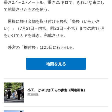
長さ2.4～2.7メートル、重さ25キロで、きれいな束にし
て乾燥させたものを使う。
屋根に飾り金物を取り付ける祭典「甍祭（いらかさ
い）」（7月21日＝内宮、同23日＝外宮）までの約1カ月
をかけてカヤを葺き、完成させる。
外宮の「檐付祭」は25日に行われる。
地図を見る
小工、 かやぶき工らの参進（関連画像）
関連画像