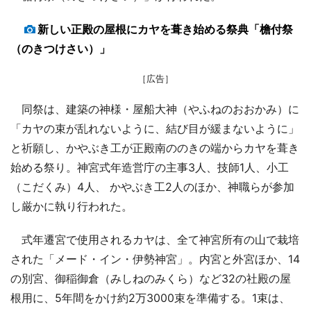
新しい正殿の屋根にカヤを葺き始める祭典「檐付祭
（のきつけさい）」
［広告］
同祭は、建築の神様・屋船大神（やふねのおおかみ）に
「カヤの束が乱れないように、結び目が緩まないように」
と祈願し、かやぶき工が正殿南ののきの端からカヤを葺き
始める祭り。神宮式年造営庁の主事3人、技師1人、小工
（こだくみ）4人、 かやぶき工2人のほか、神職らが参加
し厳かに執り行われた。
式年遷宮で使用されるカヤは、全て神宮所有の山で栽培
された「メード・イン・伊勢神宮」。内宮と外宮ほか、14
の別宮、御稲御倉（みしねのみくら）など32の社殿の屋
根用に、5年間をかけ約2万3000束を準備する。1束は、