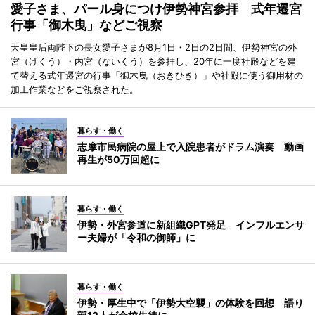
愛子さま、パール身につけ伊勢神宮参拝 式年遷宮
行事「御木曳」などご視察
天皇皇后両陛下の長女愛子さまが8月1日・2日の2日間、伊勢神宮の外
宮（げくう）・内宮（ないくう）を参拝し、20年に一度社殿などを建
て替える式年遷宮の行事「御木曳（おきひき）」や社殿に使う御用材の
加工作業などをご視察された。
暮らす・働く
志摩市民病院の屋上で入院患者がドラム演奏 動画
再生が50万回超に
暮らす・働く
伊勢・外宮参道に新組織GPT発足 インフルエンサ
ー夫婦が「令和の御師」に
暮らす・働く
伊勢・厚生中で「伊勢大空襲」の体験を回想 語り