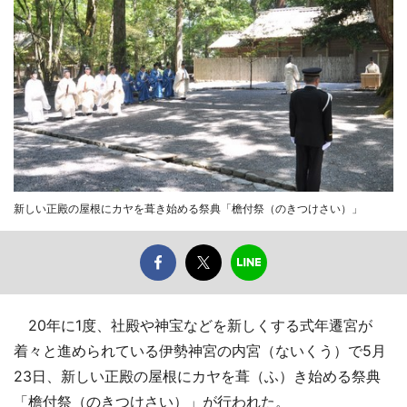
新しい正殿の屋根にカヤを葺き始める祭典「檐付祭（のきつけさい）」
20年に1度、社殿や神宝などを新しくする式年遷宮が
着々と進められている伊勢神宮の内宮（ないくう）で5月
23日、新しい正殿の屋根にカヤを葺（ふ）き始める祭典
「檐付祭（のきつけさい）」が行われた。