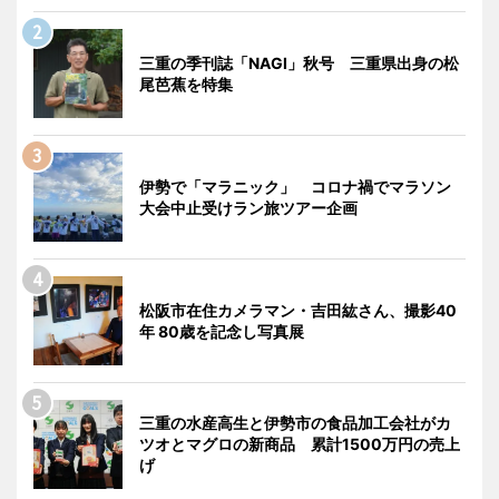
三重の季刊誌「NAGI」秋号 三重県出身の松
尾芭蕉を特集
伊勢で「マラニック」 コロナ禍でマラソン
大会中止受けラン旅ツアー企画
松阪市在住カメラマン・吉田紘さん、撮影40
年 80歳を記念し写真展
三重の水産高生と伊勢市の食品加工会社がカ
ツオとマグロの新商品 累計1500万円の売上
げ