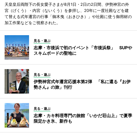
天皇皇后両陛下の長女愛子さまが8月1日・2日の2日間、伊勢神宮の外
宮（げくう）・内宮（ないくう）を参拝し、20年に一度社殿などを建
て替える式年遷宮の行事「御木曳（おきひき）」や社殿に使う御用材の
加工作業などをご視察された。
見る・遊ぶ
志摩・市後浜で初のイベント「市後浜祭」 SUPや
スキムボードの聖地に
見る・遊ぶ
伊勢神宮式年遷宮応援本第2弾 「私に還る『お伊
勢さん』の旅」刊行
見る・遊ぶ
志摩・カキ料理専門の旅館「いかだ荘山上」で夏季
限定かき氷、新作も