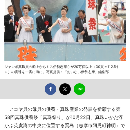
ジャンボ真珠貝の船上からミス伊勢志摩らが20万個以上（30貫＝112.5キ
ロ）の真珠を一斉に海に。写真提供：「おいない伊勢志摩」編集部
アコヤ貝の母貝の供養・真珠産業の発展を祈願する第
58回真珠供養祭「真珠祭り」が10月22日、真珠いかだ浮
かぶ英虞湾の中央に位置する賢島（志摩市阿児町神明）で