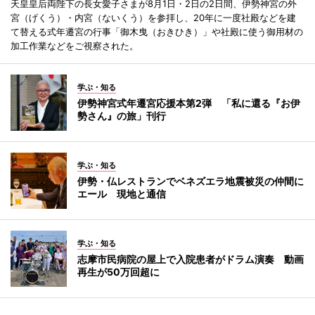
天皇皇后両陛下の長女愛子さまが8月1日・2日の2日間、伊勢神宮の外
宮（げくう）・内宮（ないくう）を参拝し、20年に一度社殿などを建
て替える式年遷宮の行事「御木曳（おきひき）」や社殿に使う御用材の
加工作業などをご視察された。
学ぶ・知る
伊勢神宮式年遷宮応援本第2弾 「私に還る『お伊
勢さん』の旅」刊行
学ぶ・知る
伊勢・仏レストランでベネズエラ地震被災の仲間に
エール 現地と通信
学ぶ・知る
志摩市民病院の屋上で入院患者がドラム演奏 動画
再生が50万回超に