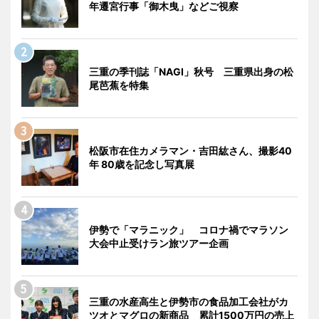
年遷宮行事「御木曳」などご視察
三重の季刊誌「NAGI」秋号 三重県出身の松
尾芭蕉を特集
松阪市在住カメラマン・吉田紘さん、撮影40
年 80歳を記念し写真展
伊勢で「マラニック」 コロナ禍でマラソン
大会中止受けラン旅ツアー企画
三重の水産高生と伊勢市の食品加工会社がカ
ツオとマグロの新商品 累計1500万円の売上