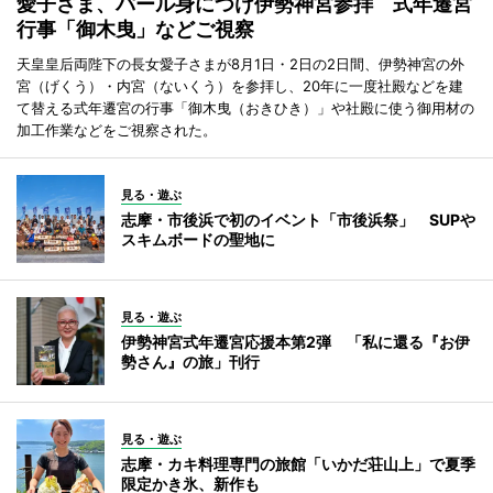
愛子さま、パール身につけ伊勢神宮参拝 式年遷宮
行事「御木曳」などご視察
天皇皇后両陛下の長女愛子さまが8月1日・2日の2日間、伊勢神宮の外
宮（げくう）・内宮（ないくう）を参拝し、20年に一度社殿などを建
て替える式年遷宮の行事「御木曳（おきひき）」や社殿に使う御用材の
加工作業などをご視察された。
見る・遊ぶ
志摩・市後浜で初のイベント「市後浜祭」 SUPや
スキムボードの聖地に
見る・遊ぶ
伊勢神宮式年遷宮応援本第2弾 「私に還る『お伊
勢さん』の旅」刊行
見る・遊ぶ
志摩・カキ料理専門の旅館「いかだ荘山上」で夏季
限定かき氷、新作も