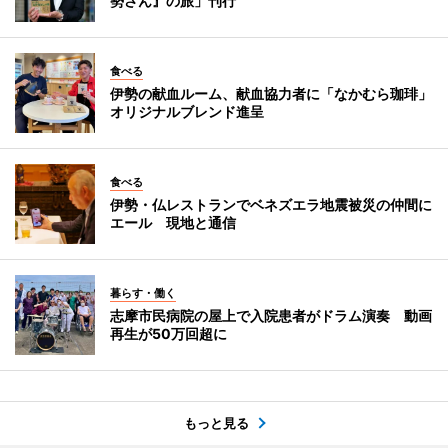
勢さん』の旅」刊行
食べる
伊勢の献血ルーム、献血協力者に「なかむら珈琲」
オリジナルブレンド進呈
食べる
伊勢・仏レストランでベネズエラ地震被災の仲間に
エール 現地と通信
暮らす・働く
志摩市民病院の屋上で入院患者がドラム演奏 動画
再生が50万回超に
もっと見る