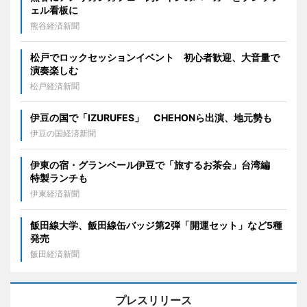
ェル看板に
熊谷経済新聞
松戸でロックセッションイベント 初心者歓迎、大音量で
演奏楽しむ
松戸経済新聞
伊豆の国で「IZURUFES」 CHEHONら出演、地元勢も
伊豆の国経済新聞
伊東の宿・グランベール伊豆で「旅するお茶会」台湾編
特製ランチも
伊東経済新聞
飯田線大学、飯田線缶バッジ第2弾「開運セット」など5種
発売
飯田経済新聞
プレスリリース