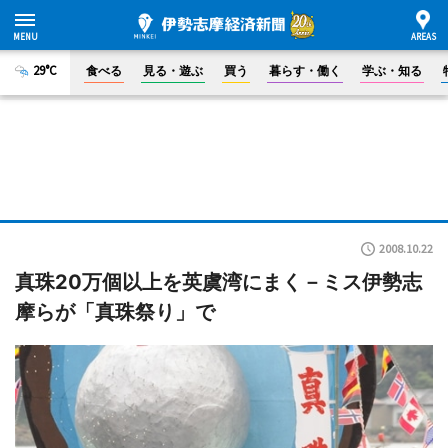
29°C
食べる
見る・遊ぶ
買う
暮らす・働く
学ぶ・知る
2008.10.22
真珠20万個以上を英虞湾にまく－ミス伊勢志
摩らが「真珠祭り」で