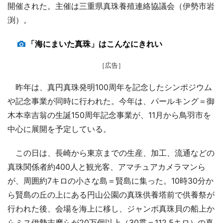
開催された。主催は三重県真珠養殖連絡協議会（伊勢市岩
渕）。
「海にまいた真珠」はこんなにきれい
［広告］
昨年は、真円真珠発明100周年を記念したシンポジウム
や記念事業が同時に行われた。今年は、パールキング＝御
木本幸吉翁の生誕150周年記念事業が、11月から鳥羽市を
中心に展開を予定している。
この日は、長崎から東京までの生産、加工、流通などの
真珠関係者約400人と観光客、アマチュアカメラマンら
が、周囲約7キロの小さな島＝賢島に集った。10時30分か
ら賢島の丘の上にある円山公園の真珠供養塔前で供養祭が
行われた後、会場を海上に移し、ジャンボ真珠貝の船上か
らミス伊勢志摩らが20万個以上（30貫＝112.5キロ）の真