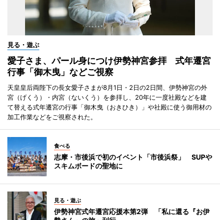
見る・遊ぶ
愛子さま、パール身につけ伊勢神宮参拝 式年遷宮
行事「御木曳」などご視察
天皇皇后両陛下の長女愛子さまが8月1日・2日の2日間、伊勢神宮の外
宮（げくう）・内宮（ないくう）を参拝し、20年に一度社殿などを建
て替える式年遷宮の行事「御木曳（おきひき）」や社殿に使う御用材の
加工作業などをご視察された。
食べる
志摩・市後浜で初のイベント「市後浜祭」 SUPや
スキムボードの聖地に
見る・遊ぶ
伊勢神宮式年遷宮応援本第2弾 「私に還る『お伊