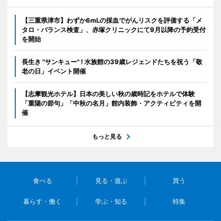
【三重県津市】わずか6mLの採血でがんリスクを評価する「メ
タロ・バランス検査」、赤塚クリニックにて9月以降の予約受付
を開始
長生き "サンキュー" ! 水族館の39歳レジェンドたちを祝う「敬
老の日」イベント開催
【志摩観光ホテル】日本の美しい秋の歳時記をホテルで体験
「重陽の節句」「中秋の名月」館内装飾・アクティビティを開
催
もっと見る
食べる
見る・遊ぶ
買う
暮らす・働く
学ぶ・知る
特集