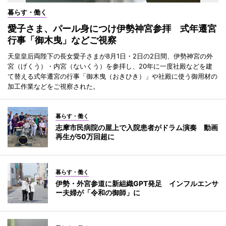
暮らす・働く
愛子さま、パール身につけ伊勢神宮参拝 式年遷宮
行事「御木曳」などご視察
天皇皇后両陛下の長女愛子さまが8月1日・2日の2日間、伊勢神宮の外
宮（げくう）・内宮（ないくう）を参拝し、20年に一度社殿などを建
て替える式年遷宮の行事「御木曳（おきひき）」や社殿に使う御用材の
加工作業などをご視察された。
暮らす・働く
志摩市民病院の屋上で入院患者がドラム演奏 動画
再生が50万回超に
暮らす・働く
伊勢・外宮参道に新組織GPT発足 インフルエンサ
ー夫婦が「令和の御師」に