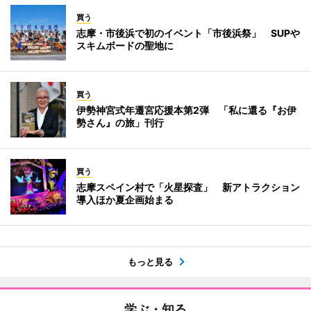
買う
志摩・市後浜で初のイベント「市後浜祭」 SUPや
スキムボードの聖地に
買う
伊勢神宮式年遷宮応援本第2弾 「私に還る『お伊
勢さん』の旅」刊行
買う
志摩スペイン村で「火星探査」 新アトラクション
導入ほか夏企画始まる
もっと見る
学ぶ・知る