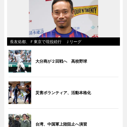
長友佑都、Ｆ東京で現役続行 Ｊリーグ
大分商が２回戦へ 高校野球
災害ボランティア、活動本格化
台湾、中国軍上陸阻止へ演習