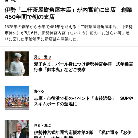
伊勢「二軒茶屋餅角屋本店」が内宮前に出店 創業
450年間で初の支店
1575年の創業から今年で451年を迎える「二軒茶屋餅角屋本店」（伊勢
市神久）が8月6日、伊勢神宮内宮（ないくう）前の「おはらい町」通
りに面した宇治浦田に新店舗を開業した。
見る・遊ぶ
愛子さま、パール身につけ伊勢神宮参拝 式年遷宮
行事「御木曳」などご視察
食べる
志摩・市後浜で初のイベント「市後浜祭」 SUPや
スキムボードの聖地に
見る・遊ぶ
伊勢神宮式年遷宮応援本第2弾 「私に還る『お伊
勢さん』の旅」刊行