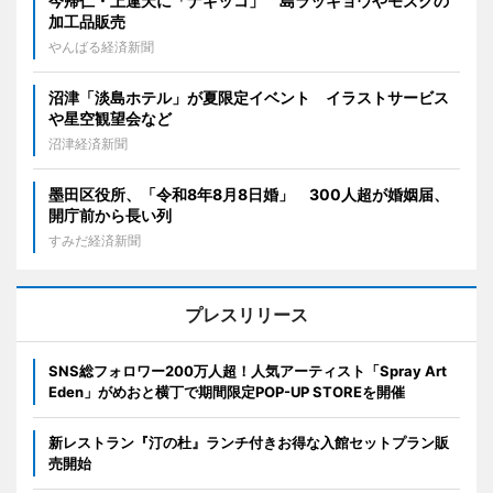
今帰仁・上運天に「ナギッコ」 島ラッキョウやモズクの
加工品販売
やんばる経済新聞
沼津「淡島ホテル」が夏限定イベント イラストサービス
や星空観望会など
沼津経済新聞
墨田区役所、「令和8年8月8日婚」 300人超が婚姻届、
開庁前から長い列
すみだ経済新聞
プレスリリース
SNS総フォロワー200万人超！人気アーティスト「Spray Art
Eden」がめおと横丁で期間限定POP-UP STOREを開催
新レストラン『汀の杜』ランチ付きお得な入館セットプラン販
売開始