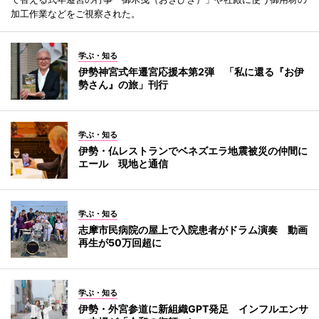
加工作業などをご視察された。
学ぶ・知る
伊勢神宮式年遷宮応援本第2弾 「私に還る『お伊
勢さん』の旅」刊行
学ぶ・知る
伊勢・仏レストランでベネズエラ地震被災の仲間に
エール 現地と通信
学ぶ・知る
志摩市民病院の屋上で入院患者がドラム演奏 動画
再生が50万回超に
学ぶ・知る
伊勢・外宮参道に新組織GPT発足 インフルエンサ