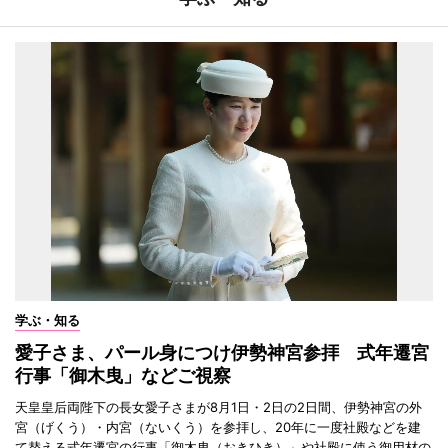
学ぶ・知る
愛子さま、パール身につけ伊勢神宮参拝 式年遷宮
行事「御木曳」などご視察
天皇皇后両陛下の長女愛子さまが8月1日・2日の2日間、伊勢神宮の外
宮（げくう）・内宮（ないくう）を参拝し、20年に一度社殿などを建
て替える式年遷宮の行事「御木曳（おきひき）」や社殿に使う御用材の