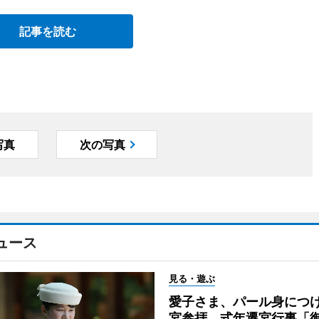
記事を読む
写真
次の写真
ュース
見る・遊ぶ
愛子さま、パール身につ
宮参拝 式年遷宮行事「