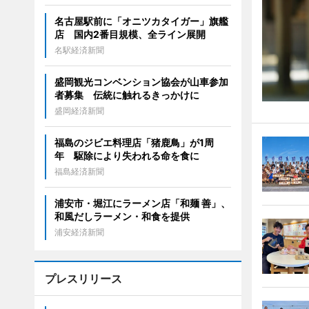
名古屋駅前に「オニツカタイガー」旗艦
店 国内2番目規模、全ライン展開
名駅経済新聞
盛岡観光コンベンション協会が山車参加
者募集 伝統に触れるきっかけに
盛岡経済新聞
福島のジビエ料理店「猪鹿鳥」が1周
年 駆除により失われる命を食に
福島経済新聞
浦安市・堀江にラーメン店「和麺 善」、
和風だしラーメン・和食を提供
浦安経済新聞
プレスリリース