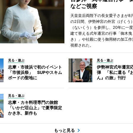
などご視察
天皇皇后両陛下の長女愛子さまが8月
の2日間、伊勢神宮の外宮（げくう
（ないくう）を参拝し、20年に一
建て替える式年遷宮の行事「御木曳
き）」や社殿に使う御用材の加工作
視察された。
見る・遊ぶ
見る・遊ぶ
志摩・市後浜で初のイベント
伊勢神宮式年遷宮
「市後浜祭」 SUPやスキム
弾 「私に還る『
ボードの聖地に
ん』の旅」刊行
見る・遊ぶ
志摩・カキ料理専門の旅館
「いかだ荘山上」で夏季限定
かき氷、新作も
もっと見る