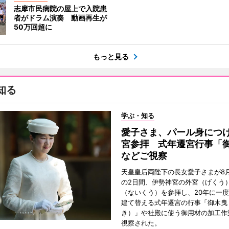
志摩市民病院の屋上で入院患
者がドラム演奏 動画再生が
50万回超に
もっと見る
知る
学ぶ・知る
愛子さま、パール身につ
宮参拝 式年遷宮行事「
などご視察
天皇皇后両陛下の長女愛子さまが8月
の2日間、伊勢神宮の外宮（げくう
（ないくう）を参拝し、20年に一
建て替える式年遷宮の行事「御木曳
き）」や社殿に使う御用材の加工作
視察された。