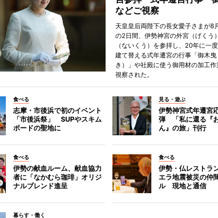
などご視察
天皇皇后両陛下の長女愛子さまが8月
の2日間、伊勢神宮の外宮（げくう
（ないくう）を参拝し、20年に一
建て替える式年遷宮の行事「御木曳
き）」や社殿に使う御用材の加工作
視察された。
食べる
見る・遊ぶ
志摩・市後浜で初のイベント
伊勢神宮式年遷宮
「市後浜祭」 SUPやスキム
弾 「私に還る『
ボードの聖地に
ん』の旅」刊行
食べる
食べる
伊勢の献血ルーム、献血協力
伊勢・仏レストラ
者に「なかむら珈琲」オリジ
エラ地震被災の仲
ナルブレンド進呈
ル 現地と通信
暮らす・働く