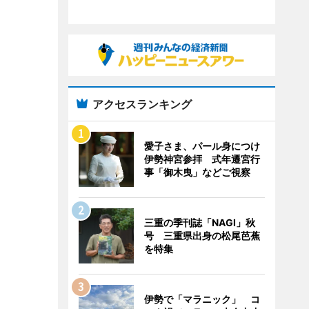
アクセスランキング
愛子さま、パール身につけ
伊勢神宮参拝 式年遷宮行
事「御木曳」などご視察
三重の季刊誌「NAGI」秋
号 三重県出身の松尾芭蕉
を特集
伊勢で「マラニック」 コ