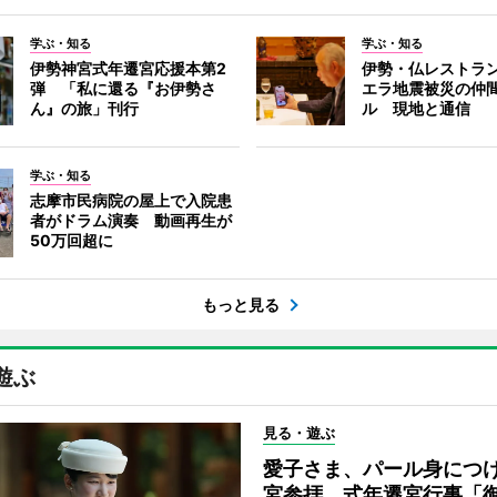
学ぶ・知る
学ぶ・知る
伊勢神宮式年遷宮応援本第2
伊勢・仏レストラ
弾 「私に還る『お伊勢さ
エラ地震被災の仲
ん』の旅」刊行
ル 現地と通信
学ぶ・知る
志摩市民病院の屋上で入院患
者がドラム演奏 動画再生が
50万回超に
もっと見る
遊ぶ
見る・遊ぶ
愛子さま、パール身につ
宮参拝 式年遷宮行事「