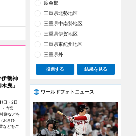
度会郡
三重県北勢地区
三重県中南勢地区
三重県伊賀地区
三重県東紀州地区
三重県外
投票する
結果を見る
け伊勢神
御木曳」
ワールドフォトニュース
1日・2日
）・内宮
度社殿などを
（おきひ
業などをご