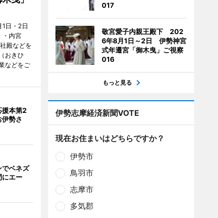
017
1日・2日
敬宮愛子内親王殿下 202
）・内宮
6年8月1日～2日 伊勢神宮
度社殿などを
式年遷宮「御木曳」ご視察
（おきひ
016
業などをご
もっと見る
応援本第2
伊勢志摩経済新聞VOTE
お伊勢さ
現在お住まいはどちらですか？
伊勢市
ンでベネズ
鳥羽市
間にエー
志摩市
多気郡