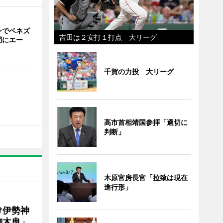
ンでベネズ
吉田は２安打１打点 大リーグ
間にエー
千賀の力投 大リーグ
高市首相靖国参拝「適切に
判断」
木原官房長官「拉致は現在
進行形」
け伊勢神
御木曳」