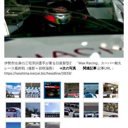
伊勢市出身の三宅淳詞選手が乗る日産新型Z 「Max Racing」スーパー耐久
レース最終戦（撮影＝岩咲滋雨）
→次の写真
関連記事
記事URL：
https://iseshima.keizai.biz/headline/3839/