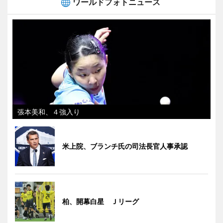
ワールドフォトニュース
張本美和、４強入り
米上院、ブランチ氏の司法長官人事承認
柏、開幕白星 Ｊリーグ