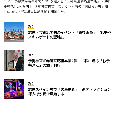
1575年の創業から今年で451年を迎える「二軒茶屋餅角屋本店」（伊勢
市神久）が8月6日、伊勢神宮内宮（ないくう）前の「おはらい町」通
りに面した宇治浦田に新店舗を開業した。
買う
志摩・市後浜で初のイベント「市後浜祭」 SUPや
スキムボードの聖地に
買う
伊勢神宮式年遷宮応援本第2弾 「私に還る『お伊
勢さん』の旅」刊行
買う
志摩スペイン村で「火星探査」 新アトラクション
導入ほか夏企画始まる