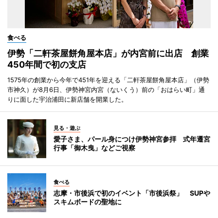
食べる
伊勢「二軒茶屋餅角屋本店」が内宮前に出店 創業
450年間で初の支店
1575年の創業から今年で451年を迎える「二軒茶屋餅角屋本店」（伊勢
市神久）が8月6日、伊勢神宮内宮（ないくう）前の「おはらい町」通
りに面した宇治浦田に新店舗を開業した。
見る・遊ぶ
愛子さま、パール身につけ伊勢神宮参拝 式年遷宮
行事「御木曳」などご視察
食べる
志摩・市後浜で初のイベント「市後浜祭」 SUPや
スキムボードの聖地に