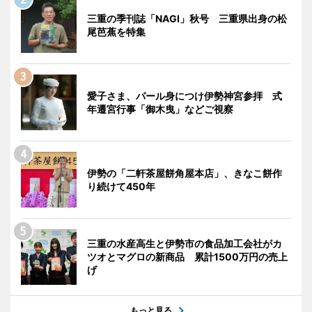
三重の季刊誌「NAGI」秋号 三重県出身の松
尾芭蕉を特集
愛子さま、パール身につけ伊勢神宮参拝 式
年遷宮行事「御木曳」などご視察
伊勢の「二軒茶屋餅角屋本店」、きなこ餅作
り続けて450年
三重の水産高生と伊勢市の食品加工会社がカ
ツオとマグロの新商品 累計1500万円の売上
げ
もっと見る