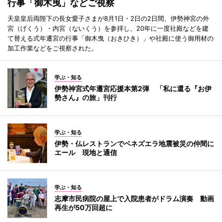
行事「御木曳」などご視察
天皇皇后両陛下の長女愛子さまが8月1日・2日の2日間、伊勢神宮の外
宮（げくう）・内宮（ないくう）を参拝し、20年に一度社殿などを建
て替える式年遷宮の行事「御木曳（おきひき）」や社殿に使う御用材の
加工作業などをご視察された。
学ぶ・知る
伊勢神宮式年遷宮応援本第2弾 「私に還る『お伊
勢さん』の旅」刊行
学ぶ・知る
伊勢・仏レストランでベネズエラ地震被災の仲間に
エール 現地と通信
学ぶ・知る
志摩市民病院の屋上で入院患者がドラム演奏 動画
再生が50万回超に