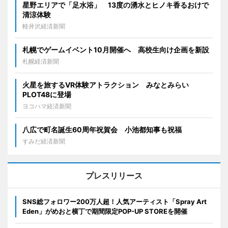
星野エリアで「足水浴」 13度の湧水とヒノキ香るおけで
清涼体験
軽井沢経済新聞
札幌でゲームイベント10月開催へ 高校生向け企画を新設
札幌経済新聞
火星を旅するVR体験アトラクション みなとみらい
PLOT48に登場
ヨコハマ経済新聞
八広で町名誕生60周年祝賀会 小池都知事も祝福
すみだ経済新聞
プレスリリース
SNS総フォロワー200万人超！人気アーティスト「Spray Art
Eden」がめおと横丁で期間限定POP-UP STOREを開催