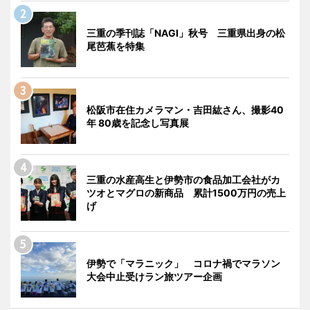
三重の季刊誌「NAGI」秋号 三重県出身の松
尾芭蕉を特集
松阪市在住カメラマン・吉田紘さん、撮影40
年 80歳を記念し写真展
三重の水産高生と伊勢市の食品加工会社がカ
ツオとマグロの新商品 累計1500万円の売上
げ
伊勢で「マラニック」 コロナ禍でマラソン
大会中止受けラン旅ツアー企画