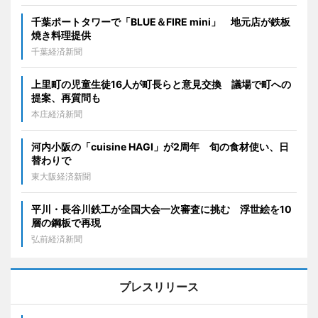
千葉ポートタワーで「BLUE＆FIRE mini」 地元店が鉄板
焼き料理提供
千葉経済新聞
上里町の児童生徒16人が町長らと意見交換 議場で町への
提案、再質問も
本庄経済新聞
河内小阪の「cuisine HAGI」が2周年 旬の食材使い、日
替わりで
東大阪経済新聞
平川・長谷川鉄工が全国大会一次審査に挑む 浮世絵を10
層の鋼板で再現
弘前経済新聞
プレスリリース