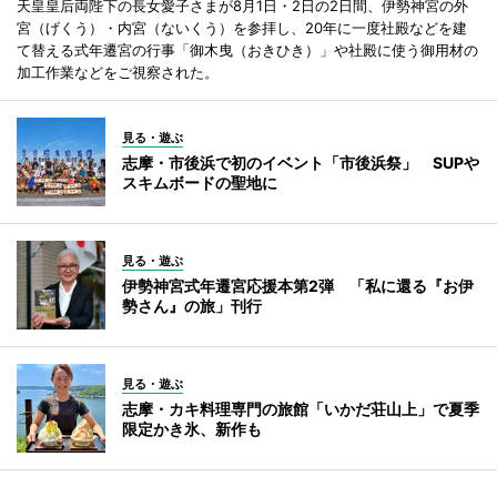
天皇皇后両陛下の長女愛子さまが8月1日・2日の2日間、伊勢神宮の外
宮（げくう）・内宮（ないくう）を参拝し、20年に一度社殿などを建
て替える式年遷宮の行事「御木曳（おきひき）」や社殿に使う御用材の
加工作業などをご視察された。
見る・遊ぶ
志摩・市後浜で初のイベント「市後浜祭」 SUPや
スキムボードの聖地に
見る・遊ぶ
伊勢神宮式年遷宮応援本第2弾 「私に還る『お伊
勢さん』の旅」刊行
見る・遊ぶ
志摩・カキ料理専門の旅館「いかだ荘山上」で夏季
限定かき氷、新作も