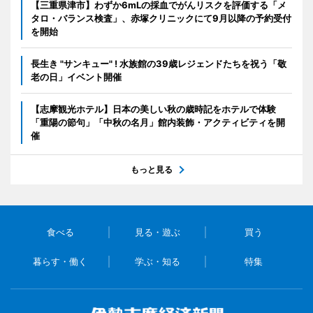
【三重県津市】わずか6mLの採血でがんリスクを評価する「メ
タロ・バランス検査」、赤塚クリニックにて9月以降の予約受付
を開始
長生き "サンキュー" ! 水族館の39歳レジェンドたちを祝う「敬
老の日」イベント開催
【志摩観光ホテル】日本の美しい秋の歳時記をホテルで体験
「重陽の節句」「中秋の名月」館内装飾・アクティビティを開
催
もっと見る
食べる
見る・遊ぶ
買う
暮らす・働く
学ぶ・知る
特集