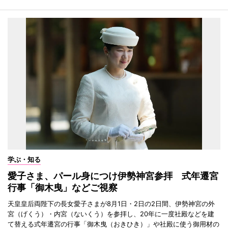
学ぶ・知る
愛子さま、パール身につけ伊勢神宮参拝 式年遷宮
行事「御木曳」などご視察
天皇皇后両陛下の長女愛子さまが8月1日・2日の2日間、伊勢神宮の外
宮（げくう）・内宮（ないくう）を参拝し、20年に一度社殿などを建
て替える式年遷宮の行事「御木曳（おきひき）」や社殿に使う御用材の