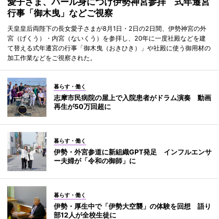
愛子さま、パール身につけ伊勢神宮参拝 式年遷宮
行事「御木曳」などご視察
天皇皇后両陛下の長女愛子さまが8月1日・2日の2日間、伊勢神宮の外
宮（げくう）・内宮（ないくう）を参拝し、20年に一度社殿などを建
て替える式年遷宮の行事「御木曳（おきひき）」や社殿に使う御用材の
加工作業などをご視察された。
暮らす・働く
志摩市民病院の屋上で入院患者がドラム演奏 動画
再生が50万回超に
暮らす・働く
伊勢・外宮参道に新組織GPT発足 インフルエンサ
ー夫婦が「令和の御師」に
暮らす・働く
伊勢・厚生中で「伊勢大空襲」の体験を回想 語り
部12人が全校生徒に