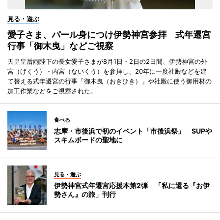
見る・遊ぶ
愛子さま、パール身につけ伊勢神宮参拝 式年遷宮
行事「御木曳」などご視察
天皇皇后両陛下の長女愛子さまが8月1日・2日の2日間、伊勢神宮の外
宮（げくう）・内宮（ないくう）を参拝し、20年に一度社殿などを建
て替える式年遷宮の行事「御木曳（おきひき）」や社殿に使う御用材の
加工作業などをご視察された。
食べる
志摩・市後浜で初のイベント「市後浜祭」 SUPや
スキムボードの聖地に
見る・遊ぶ
伊勢神宮式年遷宮応援本第2弾 「私に還る『お伊
勢さん』の旅」刊行