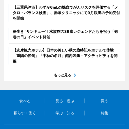
【三重県津市】わずか6mLの採血でがんリスクを評価する「メ
タロ・バランス検査」、赤塚クリニックにて9月以降の予約受付
を開始
長生き "サンキュー" ! 水族館の39歳レジェンドたちを祝う「敬
老の日」イベント開催
【志摩観光ホテル】日本の美しい秋の歳時記をホテルで体験
「重陽の節句」「中秋の名月」館内装飾・アクティビティを開
催
もっと見る
食べる
見る・遊ぶ
買う
暮らす・働く
学ぶ・知る
特集