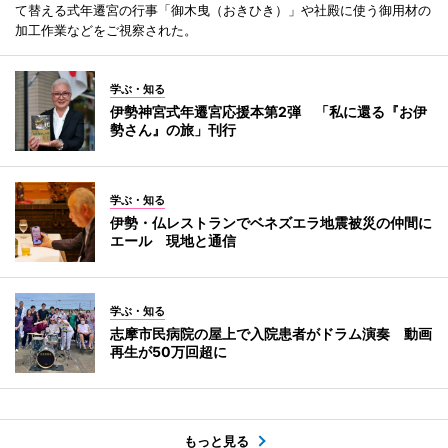
て替える式年遷宮の行事「御木曳（おきひき）」や社殿に使う御用材の
加工作業などをご視察された。
学ぶ・知る
伊勢神宮式年遷宮応援本第2弾 「私に還る『お伊
勢さん』の旅」刊行
学ぶ・知る
伊勢・仏レストランでベネズエラ地震被災の仲間に
エール 現地と通信
学ぶ・知る
志摩市民病院の屋上で入院患者がドラム演奏 動画
再生が50万回超に
もっと見る