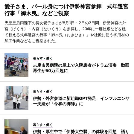
愛子さま、パール身につけ伊勢神宮参拝 式年遷宮
行事「御木曳」などご視察
天皇皇后両陛下の長女愛子さまが8月1日・2日の2日間、伊勢神宮の外
宮（げくう）・内宮（ないくう）を参拝し、20年に一度社殿などを建
て替える式年遷宮の行事「御木曳（おきひき）」や社殿に使う御用材の
加工作業などをご視察された。
暮らす・働く
志摩市民病院の屋上で入院患者がドラム演奏 動画
再生が50万回超に
暮らす・働く
伊勢・外宮参道に新組織GPT発足 インフルエンサ
ー夫婦が「令和の御師」に
暮らす・働く
伊勢・厚生中で「伊勢大空襲」の体験を回想 語り