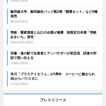
伊東経済新聞
飯田線大学、飯田線缶バッジ第2弾「開運セット」など5種
発売
飯田経済新聞
壱岐・重家酒造と山口の企業が連携 秋限定日本酒「壱岐
あきいち」発売
壱岐対馬経済新聞
宗像・道の駅で生産者とアンバサダーが初交流 試食や対
話で思い伝える
宗像経済新聞
市川「プラスアイカフェ」が1周年 コーヒーに魅せられ
SEからバリスタに
市川経済新聞
プレスリリース