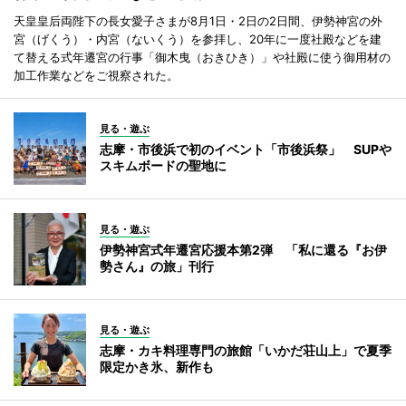
天皇皇后両陛下の長女愛子さまが8月1日・2日の2日間、伊勢神宮の外
宮（げくう）・内宮（ないくう）を参拝し、20年に一度社殿などを建
て替える式年遷宮の行事「御木曳（おきひき）」や社殿に使う御用材の
加工作業などをご視察された。
見る・遊ぶ
志摩・市後浜で初のイベント「市後浜祭」 SUPや
スキムボードの聖地に
見る・遊ぶ
伊勢神宮式年遷宮応援本第2弾 「私に還る『お伊
勢さん』の旅」刊行
見る・遊ぶ
志摩・カキ料理専門の旅館「いかだ荘山上」で夏季
限定かき氷、新作も