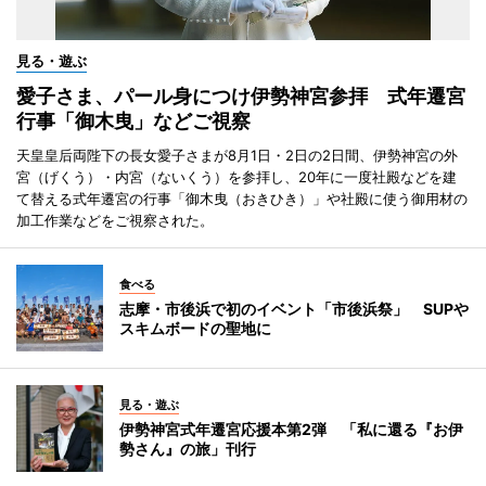
見る・遊ぶ
愛子さま、パール身につけ伊勢神宮参拝 式年遷宮
行事「御木曳」などご視察
天皇皇后両陛下の長女愛子さまが8月1日・2日の2日間、伊勢神宮の外
宮（げくう）・内宮（ないくう）を参拝し、20年に一度社殿などを建
て替える式年遷宮の行事「御木曳（おきひき）」や社殿に使う御用材の
加工作業などをご視察された。
食べる
志摩・市後浜で初のイベント「市後浜祭」 SUPや
スキムボードの聖地に
見る・遊ぶ
伊勢神宮式年遷宮応援本第2弾 「私に還る『お伊
勢さん』の旅」刊行