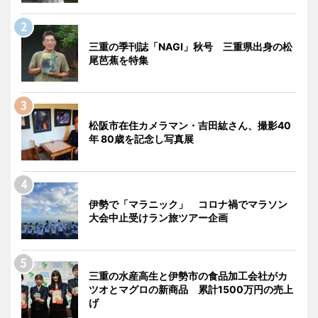
三重の季刊誌「NAGI」秋号 三重県出身の松
尾芭蕉を特集
松阪市在住カメラマン・吉田紘さん、撮影40
年 80歳を記念し写真展
伊勢で「マラニック」 コロナ禍でマラソン
大会中止受けラン旅ツアー企画
三重の水産高生と伊勢市の食品加工会社がカ
ツオとマグロの新商品 累計1500万円の売上
げ