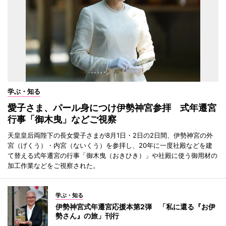
学ぶ・知る
愛子さま、パール身につけ伊勢神宮参拝 式年遷宮
行事「御木曳」などご視察
天皇皇后両陛下の長女愛子さまが8月1日・2日の2日間、伊勢神宮の外
宮（げくう）・内宮（ないくう）を参拝し、20年に一度社殿などを建
て替える式年遷宮の行事「御木曳（おきひき）」や社殿に使う御用材の
加工作業などをご視察された。
学ぶ・知る
伊勢神宮式年遷宮応援本第2弾 「私に還る『お伊
勢さん』の旅」刊行