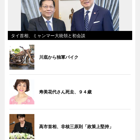
タイ首相、ミャンマー大統領と初会談
川底から独軍バイク
寿美花代さん死去、９４歳
高市首相、非核三原則「政策上堅持」