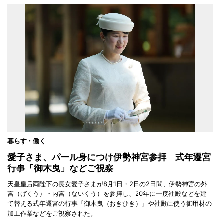
暮らす・働く
愛子さま、パール身につけ伊勢神宮参拝 式年遷宮
行事「御木曳」などご視察
天皇皇后両陛下の長女愛子さまが8月1日・2日の2日間、伊勢神宮の外
宮（げくう）・内宮（ないくう）を参拝し、20年に一度社殿などを建
て替える式年遷宮の行事「御木曳（おきひき）」や社殿に使う御用材の
加工作業などをご視察された。