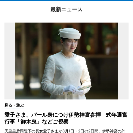
最新ニュース
見る・遊ぶ
愛子さま、パール身につけ伊勢神宮参拝 式年遷宮
行事「御木曳」などご視察
天皇皇后両陛下の長女愛子さまが8月1日・2日の2日間、伊勢神宮の外