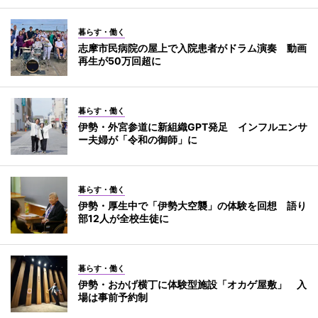
暮らす・働く
志摩市民病院の屋上で入院患者がドラム演奏 動画
再生が50万回超に
暮らす・働く
伊勢・外宮参道に新組織GPT発足 インフルエンサ
ー夫婦が「令和の御師」に
暮らす・働く
伊勢・厚生中で「伊勢大空襲」の体験を回想 語り
部12人が全校生徒に
暮らす・働く
伊勢・おかげ横丁に体験型施設「オカゲ屋敷」 入
場は事前予約制