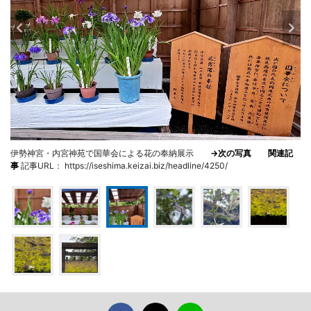
伊勢神宮・内宮神苑で国華会による花の奉納展示
→次の写真
関連記
事
記事URL： https://iseshima.keizai.biz/headline/4250/