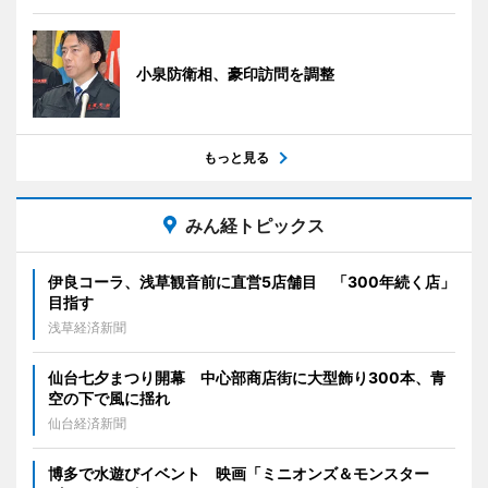
小泉防衛相、豪印訪問を調整
もっと見る
みん経トピックス
伊良コーラ、浅草観音前に直営5店舗目 「300年続く店」
目指す
浅草経済新聞
仙台七夕まつり開幕 中心部商店街に大型飾り300本、青
空の下で風に揺れ
仙台経済新聞
博多で水遊びイベント 映画「ミニオンズ＆モンスター