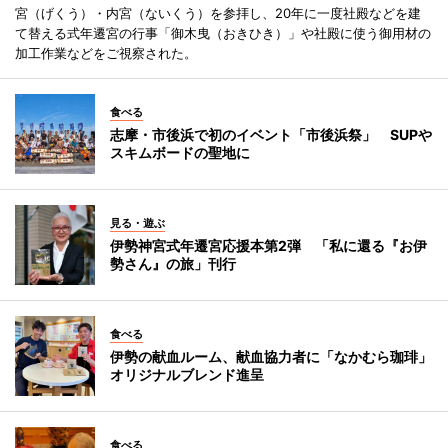
宮（げくう）・内宮（ないくう）を参拝し、20年に一度社殿などを建
て替える式年遷宮の行事「御木曳（おきひき）」や社殿に使う御用材の
加工作業などをご視察された。
食べる
志摩・市後浜で初のイベント「市後浜祭」 SUPや
スキムボードの聖地に
見る・遊ぶ
伊勢神宮式年遷宮応援本第2弾 「私に還る『お伊
勢さん』の旅」刊行
食べる
伊勢の献血ルーム、献血協力者に「なかむら珈琲」
オリジナルブレンド進呈
食べる