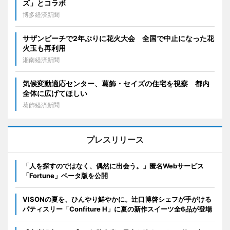
ズ」とコラボ
博多経済新聞
サザンビーチで2年ぶりに花火大会 全国で中止になった花
火玉も再利用
湘南経済新聞
気候変動適応センター、葛飾・セイズの住宅を視察 都内
全体に広げてほしい
葛飾経済新聞
プレスリリース
「人を探すのではなく、偶然に出会う。」匿名Webサービス
「Fortune」ベータ版を公開
VISONの夏を、ひんやり鮮やかに。辻口博啓シェフが手がける
パティスリー「Confiture H」に夏の新作スイーツ全6品が登場