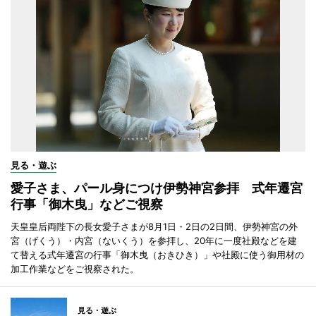
見る・遊ぶ
愛子さま、パール身につけ伊勢神宮参拝 式年遷宮
行事「御木曳」などご視察
天皇皇后両陛下の長女愛子さまが8月1日・2日の2日間、伊勢神宮の外
宮（げくう）・内宮（ないくう）を参拝し、20年に一度社殿などを建
て替える式年遷宮の行事「御木曳（おきひき）」や社殿に使う御用材の
加工作業などをご視察された。
見る・遊ぶ