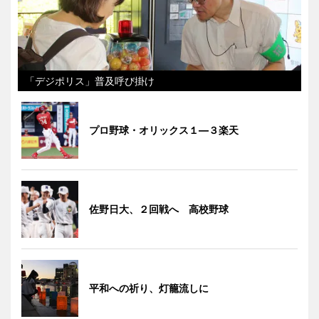
「デジポリス」普及呼び掛け
プロ野球・オリックス１―３楽天
佐野日大、２回戦へ 高校野球
平和への祈り、灯籠流しに