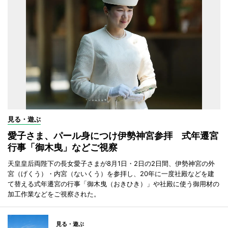
見る・遊ぶ
愛子さま、パール身につけ伊勢神宮参拝 式年遷宮
行事「御木曳」などご視察
天皇皇后両陛下の長女愛子さまが8月1日・2日の2日間、伊勢神宮の外
宮（げくう）・内宮（ないくう）を参拝し、20年に一度社殿などを建
て替える式年遷宮の行事「御木曳（おきひき）」や社殿に使う御用材の
加工作業などをご視察された。
見る・遊ぶ