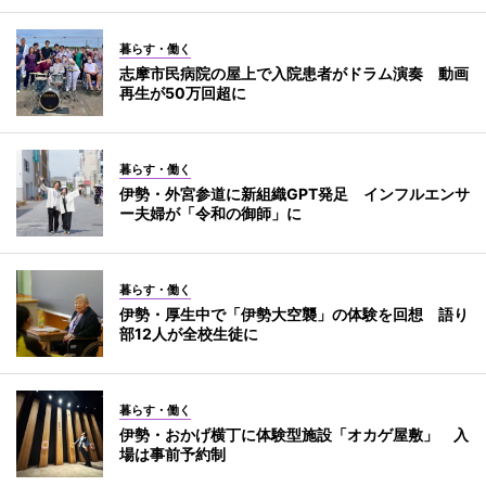
暮らす・働く
志摩市民病院の屋上で入院患者がドラム演奏 動画
再生が50万回超に
暮らす・働く
伊勢・外宮参道に新組織GPT発足 インフルエンサ
ー夫婦が「令和の御師」に
暮らす・働く
伊勢・厚生中で「伊勢大空襲」の体験を回想 語り
部12人が全校生徒に
暮らす・働く
伊勢・おかげ横丁に体験型施設「オカゲ屋敷」 入
場は事前予約制