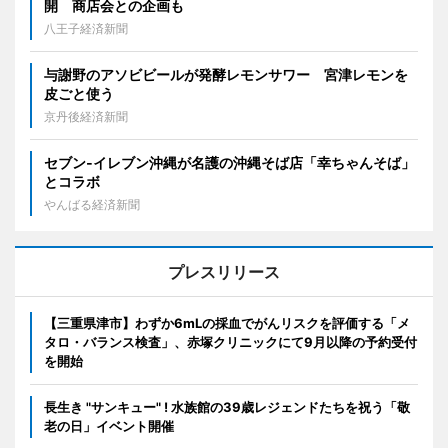
開 商店会との企画も
八王子経済新聞
与謝野のアソビビールが発酵レモンサワー 宮津レモンを
皮ごと使う
京丹後経済新聞
セブン‐イレブン沖縄が名護の沖縄そば店「幸ちゃんそば」
とコラボ
やんばる経済新聞
プレスリリース
【三重県津市】わずか6mLの採血でがんリスクを評価する「メ
タロ・バランス検査」、赤塚クリニックにて9月以降の予約受付
を開始
長生き "サンキュー" ! 水族館の39歳レジェンドたちを祝う「敬
老の日」イベント開催