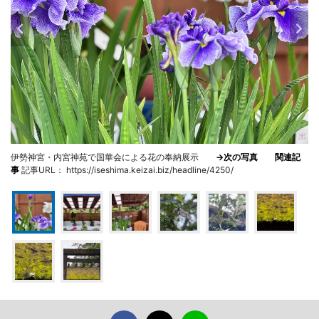
伊勢神宮・内宮神苑で国華会による花の奉納展示
→次の写真
関連記
事
記事URL： https://iseshima.keizai.biz/headline/4250/