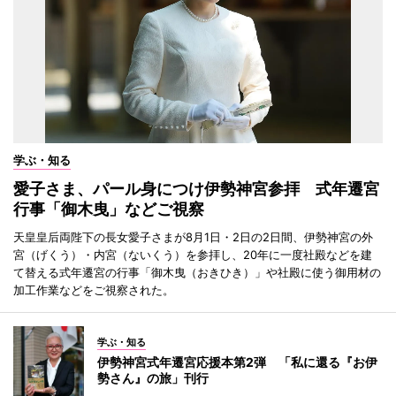
学ぶ・知る
愛子さま、パール身につけ伊勢神宮参拝 式年遷宮
行事「御木曳」などご視察
天皇皇后両陛下の長女愛子さまが8月1日・2日の2日間、伊勢神宮の外
宮（げくう）・内宮（ないくう）を参拝し、20年に一度社殿などを建
て替える式年遷宮の行事「御木曳（おきひき）」や社殿に使う御用材の
加工作業などをご視察された。
学ぶ・知る
伊勢神宮式年遷宮応援本第2弾 「私に還る『お伊
勢さん』の旅」刊行