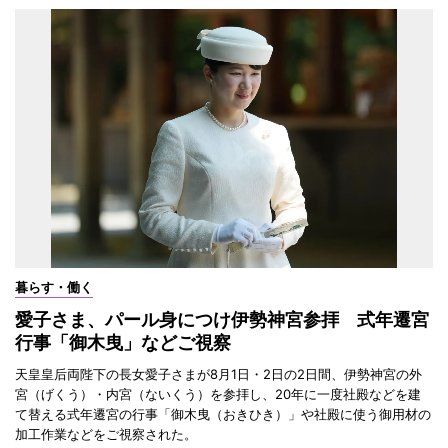
暮らす・働く
愛子さま、パール身につけ伊勢神宮参拝 式年遷宮
行事「御木曳」などご視察
天皇皇后両陛下の長女愛子さまが8月1日・2日の2日間、伊勢神宮の外
宮（げくう）・内宮（ないくう）を参拝し、20年に一度社殿などを建
て替える式年遷宮の行事「御木曳（おきひき）」や社殿に使う御用材の
加工作業などをご視察された。