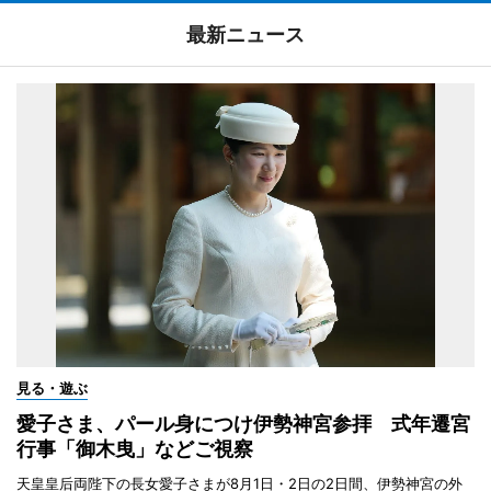
最新ニュース
見る・遊ぶ
愛子さま、パール身につけ伊勢神宮参拝 式年遷宮
行事「御木曳」などご視察
天皇皇后両陛下の長女愛子さまが8月1日・2日の2日間、伊勢神宮の外