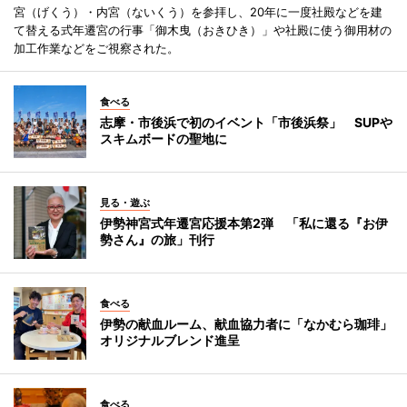
宮（げくう）・内宮（ないくう）を参拝し、20年に一度社殿などを建
て替える式年遷宮の行事「御木曳（おきひき）」や社殿に使う御用材の
加工作業などをご視察された。
食べる
志摩・市後浜で初のイベント「市後浜祭」 SUPや
スキムボードの聖地に
見る・遊ぶ
伊勢神宮式年遷宮応援本第2弾 「私に還る『お伊
勢さん』の旅」刊行
食べる
伊勢の献血ルーム、献血協力者に「なかむら珈琲」
オリジナルブレンド進呈
食べる