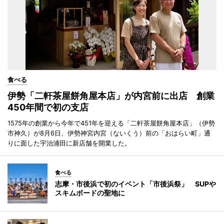
食べる
伊勢「二軒茶屋餅角屋本店」が内宮前に出店 創業
450年間で初の支店
1575年の創業から今年で451年を迎える「二軒茶屋餅角屋本店」（伊勢
市神久）が8月6日、伊勢神宮内宮（ないくう）前の「おはらい町」通
りに面した宇治浦田に新店舗を開業した。
食べる
志摩・市後浜で初のイベント「市後浜祭」 SUPや
スキムボードの聖地に