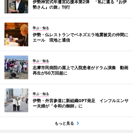
伊勢神宮式年遷宮応援本第2弾 「私に還る『お伊
勢さん』の旅」刊行
学ぶ・知る
伊勢・仏レストランでベネズエラ地震被災の仲間に
エール 現地と通信
学ぶ・知る
志摩市民病院の屋上で入院患者がドラム演奏 動画
再生が50万回超に
学ぶ・知る
伊勢・外宮参道に新組織GPT発足 インフルエンサ
ー夫婦が「令和の御師」に
もっと見る