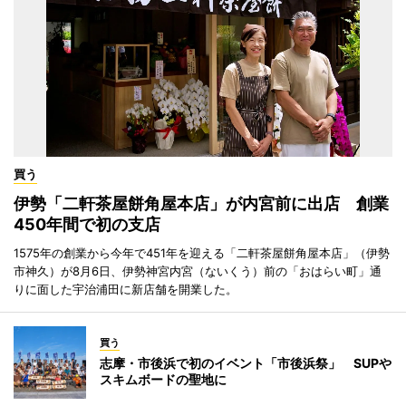
買う
伊勢「二軒茶屋餅角屋本店」が内宮前に出店 創業
450年間で初の支店
1575年の創業から今年で451年を迎える「二軒茶屋餅角屋本店」（伊勢
市神久）が8月6日、伊勢神宮内宮（ないくう）前の「おはらい町」通
りに面した宇治浦田に新店舗を開業した。
買う
志摩・市後浜で初のイベント「市後浜祭」 SUPや
スキムボードの聖地に