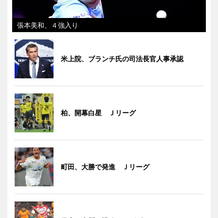
張本美和、４強入り
米上院、ブランチ氏の司法長官人事承認
柏、開幕白星 Ｊリーグ
町田、大勝で発進 Ｊリーグ