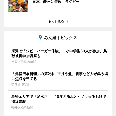
日本、豪州に惜敗 ラグビー
もっと見る
みん経トピックス
河津で「ジビエバーガー体験」 小中学生30人が参加、鳥
獣被害学ぶ講座も
伊豆下田経済新聞
「津軽伝承料理」の第2弾 正月や盆、農事など人が集う場
に焦点を当てる
弘前経済新聞
星野エリアで「足水浴」 13度の湧水とヒノキ香るおけで
清涼体験
軽井沢経済新聞