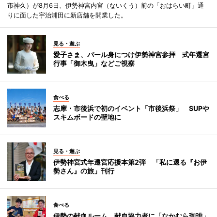
市神久）が8月6日、伊勢神宮内宮（ないくう）前の「おはらい町」通
りに面した宇治浦田に新店舗を開業した。
見る・遊ぶ
愛子さま、パール身につけ伊勢神宮参拝 式年遷宮
行事「御木曳」などご視察
食べる
志摩・市後浜で初のイベント「市後浜祭」 SUPや
スキムボードの聖地に
見る・遊ぶ
伊勢神宮式年遷宮応援本第2弾 「私に還る『お伊
勢さん』の旅」刊行
食べる
伊勢の献血ルーム、献血協力者に「なかむら珈琲」