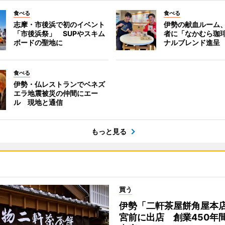
食べる
食べる
志摩・市後浜で初のイベント
伊勢の献血ルーム
「市後浜祭」 SUPやスキム
者に「なかむら珈
ボードの聖地に
ナルブレンド進呈
食べる
伊勢・仏レストランでベネズ
エラ地震被災の仲間にエー
ル 現地と通信
もっと見る
買う
伊勢「二軒茶屋餅角屋本
宮前に出店 創業450年