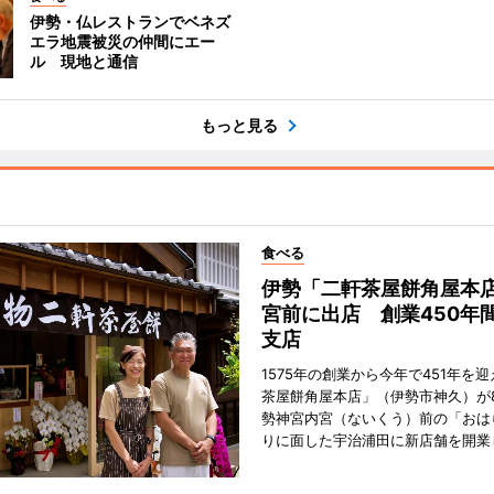
伊勢・仏レストランでベネズ
エラ地震被災の仲間にエー
ル 現地と通信
もっと見る
食べる
伊勢「二軒茶屋餅角屋本
宮前に出店 創業450年
支店
1575年の創業から今年で451年を
茶屋餅角屋本店」（伊勢市神久）が
勢神宮内宮（ないくう）前の「おは
りに面した宇治浦田に新店舗を開業