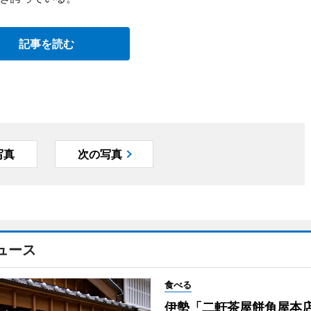
記事を読む
写真
次の写真
ュース
食べる
伊勢「二軒茶屋餅角屋本