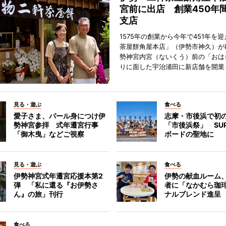
宮前に出店 創業450年
支店
1575年の創業から今年で451年を
茶屋餅角屋本店」（伊勢市神久）が
勢神宮内宮（ないくう）前の「おは
りに面した宇治浦田に新店舗を開業
見る・遊ぶ
食べる
愛子さま、パール身につけ伊
志摩・市後浜で初
勢神宮参拝 式年遷宮行事
「市後浜祭」 SU
「御木曳」などご視察
ボードの聖地に
見る・遊ぶ
食べる
伊勢神宮式年遷宮応援本第2
伊勢の献血ルーム
弾 「私に還る『お伊勢さ
者に「なかむら珈
ん』の旅」刊行
ナルブレンド進呈
食べる