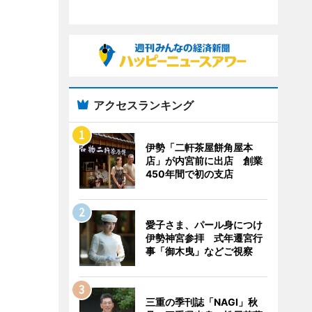
アクセスランキング
伊勢「二軒茶屋餅角屋本
店」が内宮前に出店 創業
450年間で初の支店
愛子さま、パール身につけ
伊勢神宮参拝 式年遷宮行
事「御木曳」などご視察
三重の季刊誌「NAGI」秋