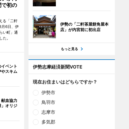
間で初の
迎える「二軒
伊勢の「二軒茶屋餅角屋本
8月6日、伊
店」が内宮前に初出店
らい町」通
した。
もっと見る
のイベント
伊勢志摩経済新聞VOTE
Pやスキム
現在お住まいはどちらですか？
伊勢市
、献血協力
鳥羽市
琲」オリジ
志摩市
多気郡