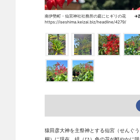
南伊勢町・仙宮神社社務所の庭にヒギリの花
→
https://iseshima.keizai.biz/headline/4279/
猿田彦大神を主祭神とする仙宮（せんぐう
桐）に現在、緋（ひ）色の花が鮮やかに咲