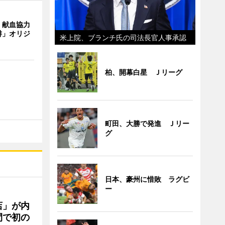
、献血協力
琲」オリジ
米上院、ブランチ氏の司法長官人事承認
柏、開幕白星 Ｊリーグ
町田、大勝で発進 Ｊリー
グ
日本、豪州に惜敗 ラグビ
ー
店」が内
間で初の