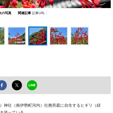
次の写真
関連記事
記事URL：
）神社（南伊勢町河内）社務所庭に自生するヒギリ（緋
き誇っている。