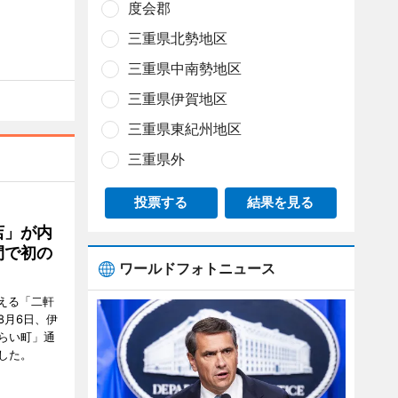
度会郡
三重県北勢地区
三重県中南勢地区
三重県伊賀地区
三重県東紀州地区
三重県外
投票する
結果を見る
店」が内
間で初の
ワールドフォトニュース
迎える「二軒
8月6日、伊
らい町」通
した。