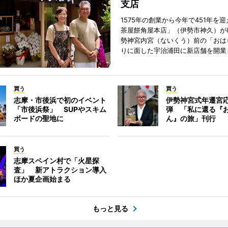
支店
1575年の創業から今年で451年を
茶屋餅角屋本店」（伊勢市神久）が
勢神宮内宮（ないくう）前の「おは
りに面した宇治浦田に新店舗を開業
買う
買う
志摩・市後浜で初のイベント
伊勢神宮式年遷宮
「市後浜祭」 SUPやスキム
弾 「私に還る『
ボードの聖地に
ん』の旅」刊行
買う
志摩スペイン村で「火星探
査」 新アトラクション導入
ほか夏企画始まる
もっと見る