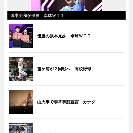
張本美和が優勝 卓球ＷＴＴ
優勝の張本兄妹 卓球ＷＴＴ
霞ケ浦が２回戦へ 高校野球
山火事で非常事態宣言 カナダ