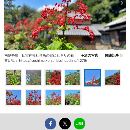
南伊勢町・仙宮神社社務所の庭にヒギリの花
→次の写真
関連記事
記
事URL： https://iseshima.keizai.biz/headline/4279/