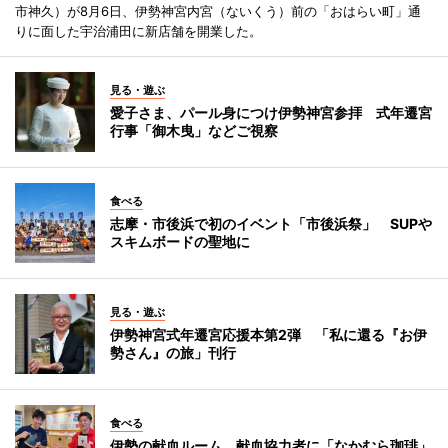
市神久）が8月6日、伊勢神宮内宮（ないくう）前の「おはらい町」通
りに面した宇治浦田に新店舗を開業した。
見る・遊ぶ
愛子さま、パール身につけ伊勢神宮参拝 式年遷宮
行事「御木曳」などご視察
食べる
志摩・市後浜で初のイベント「市後浜祭」 SUPや
スキムボードの聖地に
見る・遊ぶ
伊勢神宮式年遷宮応援本第2弾 「私に還る『お伊
勢さん』の旅」刊行
食べる
伊勢の献血ルーム、献血協力者に「なかむら珈琲」