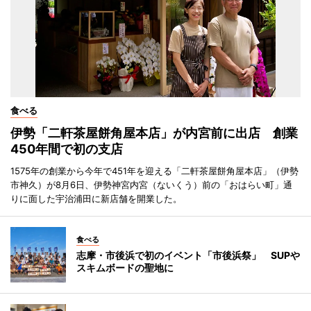
食べる
伊勢「二軒茶屋餅角屋本店」が内宮前に出店 創業
450年間で初の支店
1575年の創業から今年で451年を迎える「二軒茶屋餅角屋本店」（伊勢
市神久）が8月6日、伊勢神宮内宮（ないくう）前の「おはらい町」通
りに面した宇治浦田に新店舗を開業した。
食べる
志摩・市後浜で初のイベント「市後浜祭」 SUPや
スキムボードの聖地に