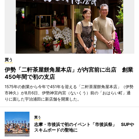
買う
伊勢「二軒茶屋餅角屋本店」が内宮前に出店 創業
450年間で初の支店
1575年の創業から今年で451年を迎える「二軒茶屋餅角屋本店」（伊勢
市神久）が8月6日、伊勢神宮内宮（ないくう）前の「おはらい町」通
りに面した宇治浦田に新店舗を開業した。
買う
志摩・市後浜で初のイベント「市後浜祭」 SUPや
スキムボードの聖地に