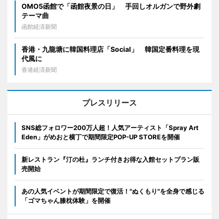
OMO5函館で「函館夜景の日」 手回しオルガンで野外劇
テーマ曲
函館経済新聞
香港・九龍塘に韓国料理店「Social」 韓国定番料理を現
代風に
香港経済新聞
プレスリリース
SNS総フォロワー200万人超！人気アーティスト「Spray Art
Eden」がめおと横丁で期間限定POP-UP STOREを開催
新レストラン『汀の杜』ランチ付きお得な入館セットプラン販
売開始
あの人気イベントが期間限定で復活！"ぬくもり"を全身で感じる
「ゴマちゃん膝枕体験」を開催