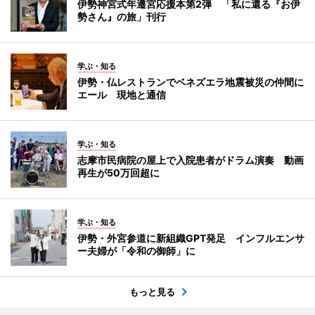
伊勢神宮式年遷宮応援本第2弾 「私に還る『お伊
勢さん』の旅」刊行
学ぶ・知る
伊勢・仏レストランでベネズエラ地震被災の仲間に
エール 現地と通信
学ぶ・知る
志摩市民病院の屋上で入院患者がドラム演奏 動画
再生が50万回超に
学ぶ・知る
伊勢・外宮参道に新組織GPT発足 インフルエンサ
ー夫婦が「令和の御師」に
もっと見る