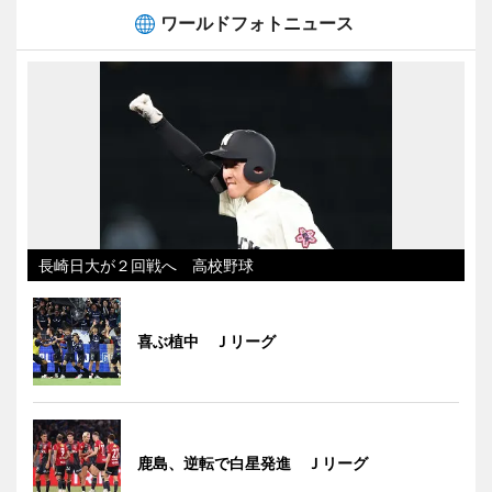
ワールドフォトニュース
長崎日大が２回戦へ 高校野球
喜ぶ植中 Ｊリーグ
鹿島、逆転で白星発進 Ｊリーグ