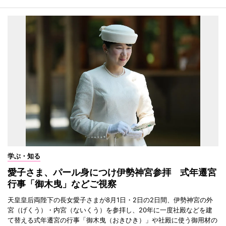
学ぶ・知る
愛子さま、パール身につけ伊勢神宮参拝 式年遷宮
行事「御木曳」などご視察
天皇皇后両陛下の長女愛子さまが8月1日・2日の2日間、伊勢神宮の外
宮（げくう）・内宮（ないくう）を参拝し、20年に一度社殿などを建
て替える式年遷宮の行事「御木曳（おきひき）」や社殿に使う御用材の