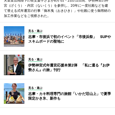
天皇皇后両陛下の長女愛子さまが8月1日・2日の2日間、伊勢神宮の外
宮（げくう）・内宮（ないくう）を参拝し、20年に一度社殿などを建
て替える式年遷宮の行事「御木曳（おきひき）」や社殿に使う御用材の
加工作業などをご視察された。
見る・遊ぶ
志摩・市後浜で初のイベント「市後浜祭」 SUPや
スキムボードの聖地に
見る・遊ぶ
伊勢神宮式年遷宮応援本第2弾 「私に還る『お伊
勢さん』の旅」刊行
見る・遊ぶ
志摩・カキ料理専門の旅館「いかだ荘山上」で夏季
限定かき氷、新作も