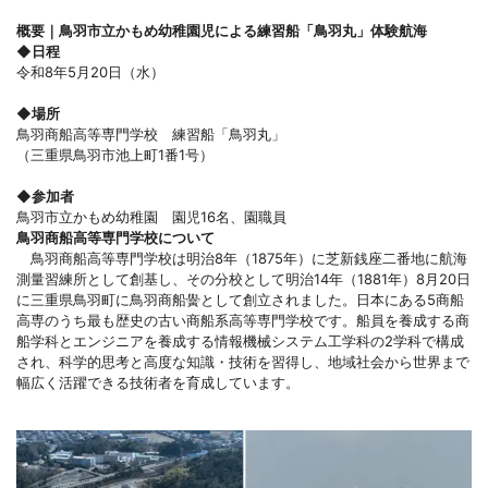
概要｜鳥羽市立かもめ幼稚園児による練習船「鳥羽丸」体験航海
◆日程
令和8年5月20日（水）
◆場所
鳥羽商船高等専門学校 練習船「鳥羽丸」
（三重県鳥羽市池上町1番1号）
◆参加者
鳥羽市立かもめ幼稚園 園児16名、園職員
鳥羽商船高等専門学校について
鳥羽商船高等専門学校は明治8年（1875年）に芝新銭座二番地に航海
測量習練所として創基し、その分校として明治14年（1881年）8月20日
に三重県鳥羽町に鳥羽商船黌として創立されました。日本にある5商船
高専のうち最も歴史の古い商船系高等専門学校です。船員を養成する商
船学科とエンジニアを養成する情報機械システム工学科の2学科で構成
され、科学的思考と高度な知識・技術を習得し、地域社会から世界まで
幅広く活躍できる技術者を育成しています。