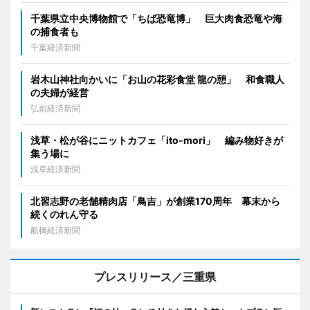
千葉県立中央博物館で「ちば恐竜博」 巨大肉食恐竜や海
の捕食者も
千葉経済新聞
岩木山神社向かいに「お山の花彩食堂 龍の憩」 和食職人
の夫婦が経営
弘前経済新聞
浅草・松が谷にニットカフェ「ito-mori」 編み物好きが
集う場に
浅草経済新聞
北習志野の老舗精肉店「鳥吉」が創業170周年 幕末から
続くのれん守る
船橋経済新聞
プレスリリース／三重県