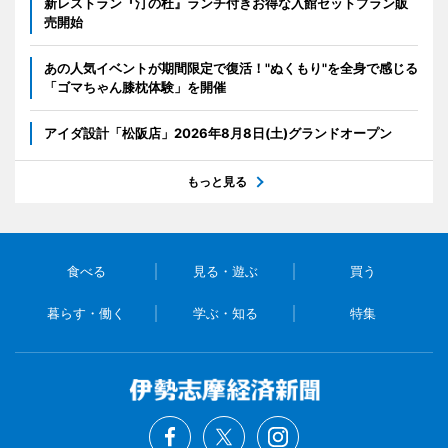
新レストラン『汀の杜』ランチ付きお得な入館セットプラン販
売開始
あの人気イベントが期間限定で復活！"ぬくもり"を全身で感じる
「ゴマちゃん膝枕体験」を開催
アイダ設計「松阪店」2026年8月8日(土)グランドオープン
もっと見る
食べる
見る・遊ぶ
買う
暮らす・働く
学ぶ・知る
特集