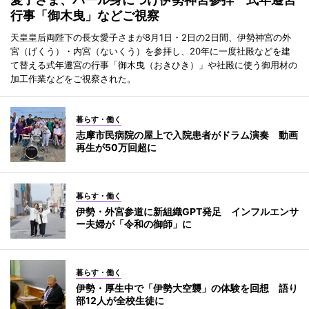
行事「御木曳」などご視察
天皇皇后両陛下の長女愛子さまが8月1日・2日の2日間、伊勢神宮の外
宮（げくう）・内宮（ないくう）を参拝し、20年に一度社殿などを建
て替える式年遷宮の行事「御木曳（おきひき）」や社殿に使う御用材の
加工作業などをご視察された。
暮らす・働く
志摩市民病院の屋上で入院患者がドラム演奏 動画
再生が50万回超に
暮らす・働く
伊勢・外宮参道に新組織GPT発足 インフルエンサ
ー夫婦が「令和の御師」に
暮らす・働く
伊勢・厚生中で「伊勢大空襲」の体験を回想 語り
部12人が全校生徒に