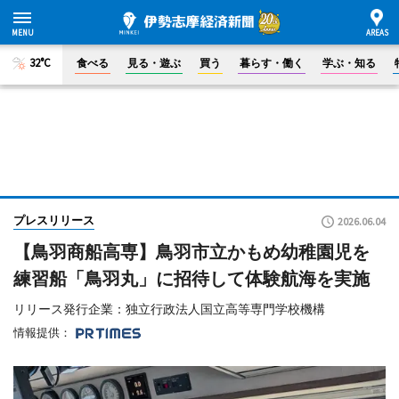
32°C
食べる
見る・遊ぶ
買う
暮らす・働く
学ぶ・知る
プレスリリース
2026.06.04
【鳥羽商船高専】鳥羽市立かもめ幼稚園児を
練習船「鳥羽丸」に招待して体験航海を実施
リリース発行企業：独立行政法人国立高等専門学校機構
情報提供：