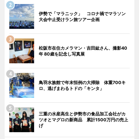
伊勢で「マラニック」 コロナ禍でマラソン
大会中止受けラン旅ツアー企画
松阪市在住カメラマン・吉田紘さん、撮影40
年 80歳を記念し写真展
鳥羽水族館で年末恒例の大掃除 体重700キ
ロ、逃げまわるトドの「キンタ」
三重の水産高生と伊勢市の食品加工会社がカ
ツオとマグロの新商品 累計1500万円の売上
げ