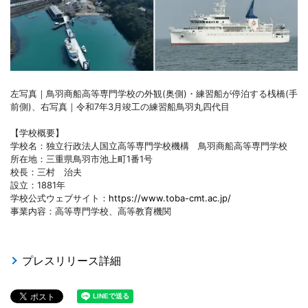
左写真｜鳥羽商船高等専門学校の外観(奥側)・練習船が停泊する桟橋(手
前側)、右写真｜令和7年3月竣工の練習船鳥羽丸四代目
【学校概要】
学校名：独立行政法人国立高等専門学校機構 鳥羽商船高等専門学校
所在地：三重県鳥羽市池上町1番1号
校長：三村 治夫
設立：1881年
学校公式ウェブサイト：
https://www.toba-cmt.ac.jp/
事業内容：高等専門学校、高等教育機関
プレスリリース詳細