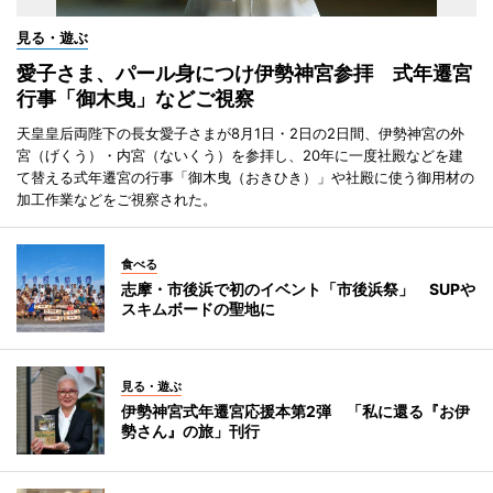
見る・遊ぶ
愛子さま、パール身につけ伊勢神宮参拝 式年遷宮
行事「御木曳」などご視察
天皇皇后両陛下の長女愛子さまが8月1日・2日の2日間、伊勢神宮の外
宮（げくう）・内宮（ないくう）を参拝し、20年に一度社殿などを建
て替える式年遷宮の行事「御木曳（おきひき）」や社殿に使う御用材の
加工作業などをご視察された。
食べる
志摩・市後浜で初のイベント「市後浜祭」 SUPや
スキムボードの聖地に
見る・遊ぶ
伊勢神宮式年遷宮応援本第2弾 「私に還る『お伊
勢さん』の旅」刊行