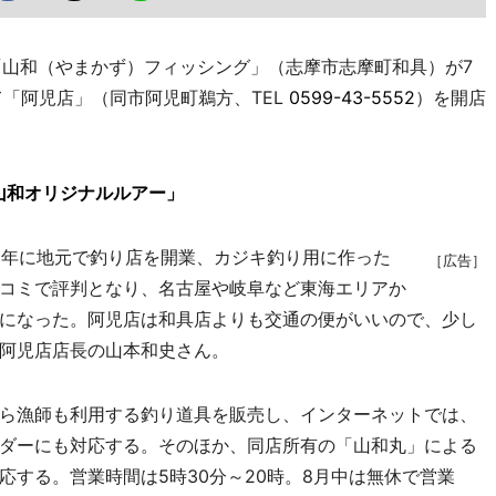
山和（やまかず）フィッシング」（志摩市志摩町和具）が7
て「阿児店」（同市阿児町鵜方、TEL
0599-43-5552
）を開店
山和オリジナルルアー」
1年に地元で釣り店を開業、カジキ釣り用に作った
［広告］
コミで評判となり、名古屋や岐阜など東海エリアか
になった。阿児店は和具店よりも交通の便がいいので、少し
阿児店店長の山本和史さん。
ら漁師も利用する釣り道具を販売し、インターネットでは、
ダーにも対応する。そのほか、同店所有の「山和丸」による
対応する。営業時間は5時30分～20時。8月中は無休で営業