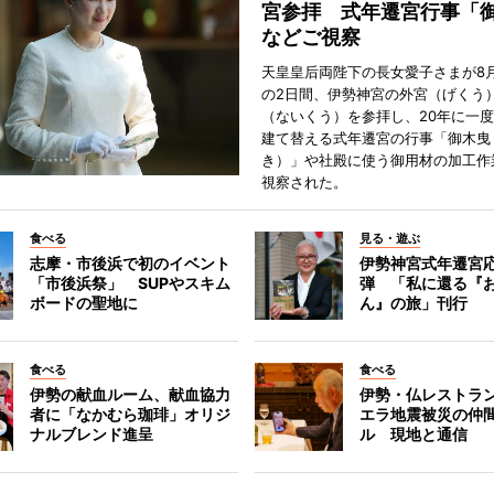
宮参拝 式年遷宮行事「
などご視察
天皇皇后両陛下の長女愛子さまが8月
の2日間、伊勢神宮の外宮（げくう
（ないくう）を参拝し、20年に一
建て替える式年遷宮の行事「御木曳
き）」や社殿に使う御用材の加工作
視察された。
食べる
見る・遊ぶ
志摩・市後浜で初のイベント
伊勢神宮式年遷宮
「市後浜祭」 SUPやスキム
弾 「私に還る『
ボードの聖地に
ん』の旅」刊行
食べる
食べる
伊勢の献血ルーム、献血協力
伊勢・仏レストラ
者に「なかむら珈琲」オリジ
エラ地震被災の仲
ナルブレンド進呈
ル 現地と通信