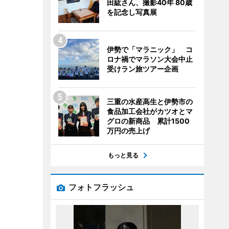
田紘さん、撮影40年 80歳
を記念し写真展
伊勢で「マラニック」 コ
ロナ禍でマラソン大会中止
受けラン旅ツアー企画
三重の水産高生と伊勢市の
食品加工会社がカツオとマ
グロの新商品 累計1500
万円の売上げ
もっと見る
フォトフラッシュ