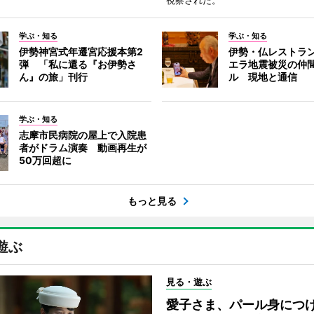
視察された。
学ぶ・知る
学ぶ・知る
伊勢神宮式年遷宮応援本第2
伊勢・仏レストラ
弾 「私に還る『お伊勢さ
エラ地震被災の仲
ん』の旅」刊行
ル 現地と通信
学ぶ・知る
志摩市民病院の屋上で入院患
者がドラム演奏 動画再生が
50万回超に
もっと見る
遊ぶ
見る・遊ぶ
愛子さま、パール身につ