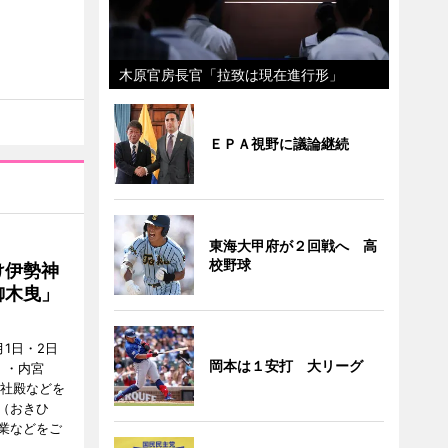
木原官房長官「拉致は現在進行形」
ＥＰＡ視野に議論継続
東海大甲府が２回戦へ 高
校野球
け伊勢神
御木曳」
1日・2日
岡本は１安打 大リーグ
）・内宮
度社殿などを
（おきひ
業などをご