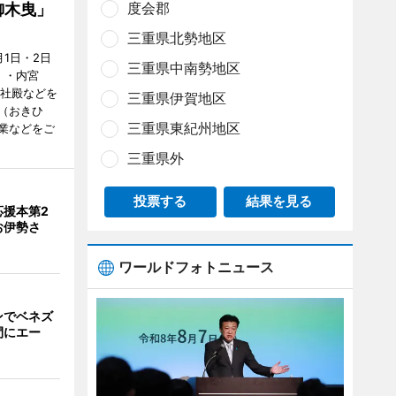
度会郡
御木曳」
三重県北勢地区
1日・2日
三重県中南勢地区
）・内宮
度社殿などを
三重県伊賀地区
（おきひ
三重県東紀州地区
業などをご
三重県外
投票する
結果を見る
応援本第2
お伊勢さ
ワールドフォトニュース
ンでベネズ
間にエー