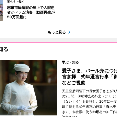
暮らす・働く
志摩市民病院の屋上で入院患
者がドラム演奏 動画再生が
50万回超に
もっと見る
知る
学ぶ・知る
愛子さま、パール身につ
宮参拝 式年遷宮行事「
などご視察
天皇皇后両陛下の長女愛子さまが8月
の2日間、伊勢神宮の外宮（げくう
（ないくう）を参拝し、20年に一
建て替える式年遷宮の行事「御木曳
き）」や社殿に使う御用材の加工作