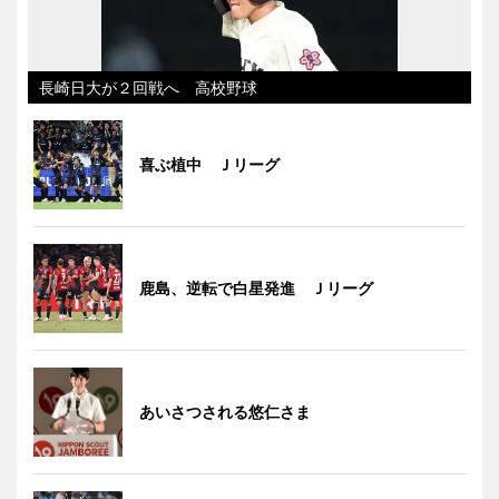
長崎日大が２回戦へ 高校野球
喜ぶ植中 Ｊリーグ
鹿島、逆転で白星発進 Ｊリーグ
あいさつされる悠仁さま