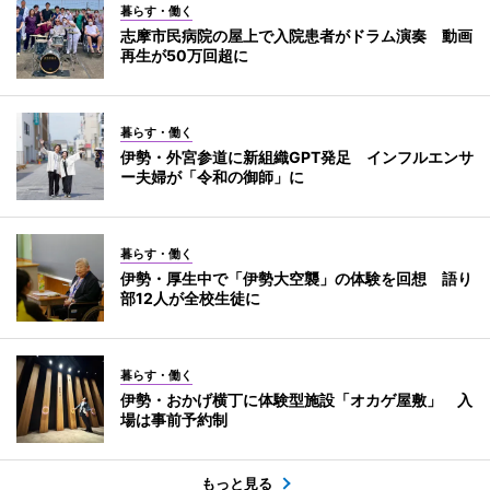
暮らす・働く
志摩市民病院の屋上で入院患者がドラム演奏 動画
再生が50万回超に
暮らす・働く
伊勢・外宮参道に新組織GPT発足 インフルエンサ
ー夫婦が「令和の御師」に
暮らす・働く
伊勢・厚生中で「伊勢大空襲」の体験を回想 語り
部12人が全校生徒に
暮らす・働く
伊勢・おかげ横丁に体験型施設「オカゲ屋敷」 入
場は事前予約制
もっと見る