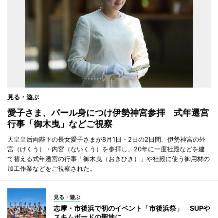
見る・遊ぶ
愛子さま、パール身につけ伊勢神宮参拝 式年遷宮
行事「御木曳」などご視察
天皇皇后両陛下の長女愛子さまが8月1日・2日の2日間、伊勢神宮の外
宮（げくう）・内宮（ないくう）を参拝し、20年に一度社殿などを建
て替える式年遷宮の行事「御木曳（おきひき）」や社殿に使う御用材の
加工作業などをご視察された。
見る・遊ぶ
志摩・市後浜で初のイベント「市後浜祭」 SUPや
スキムボードの聖地に