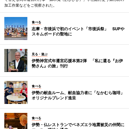
加工作業などをご視察された。
食べる
志摩・市後浜で初のイベント「市後浜祭」 SUPや
スキムボードの聖地に
見る・遊ぶ
伊勢神宮式年遷宮応援本第2弾 「私に還る『お伊
勢さん』の旅」刊行
食べる
伊勢の献血ルーム、献血協力者に「なかむら珈琲」
オリジナルブレンド進呈
食べる
伊勢・仏レストランでベネズエラ地震被災の仲間に