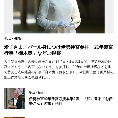
学ぶ・知る
愛子さま、パール身につけ伊勢神宮参拝 式年遷宮
行事「御木曳」などご視察
天皇皇后両陛下の長女愛子さまが8月1日・2日の2日間、伊勢神宮の外
宮（げくう）・内宮（ないくう）を参拝し、20年に一度社殿などを建
て替える式年遷宮の行事「御木曳（おきひき）」や社殿に使う御用材の
加工作業などをご視察された。
学ぶ・知る
伊勢神宮式年遷宮応援本第2弾 「私に還る『お伊
勢さん』の旅」刊行