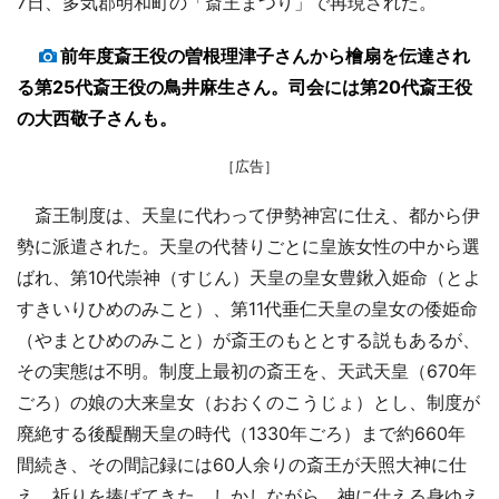
7日、多気郡明和町の「斎王まつり」で再現された。
前年度斎王役の曽根理津子さんから檜扇を伝達され
る第25代斎王役の鳥井麻生さん。司会には第20代斎王役
の大西敬子さんも。
［広告］
斎王制度は、天皇に代わって伊勢神宮に仕え、都から伊
勢に派遣された。天皇の代替りごとに皇族女性の中から選
ばれ、第10代崇神（すじん）天皇の皇女豊鍬入姫命（とよ
すきいりひめのみこと）、第11代垂仁天皇の皇女の倭姫命
（やまとひめのみこと）が斎王のもととする説もあるが、
その実態は不明。制度上最初の斎王を、天武天皇（670年
ごろ）の娘の大来皇女（おおくのこうじょ）とし、制度が
廃絶する後醍醐天皇の時代（1330年ごろ）まで約660年
間続き、その間記録には60人余りの斎王が天照大神に仕
え、祈りを捧げてきた。しかしながら、神に仕える身ゆえ