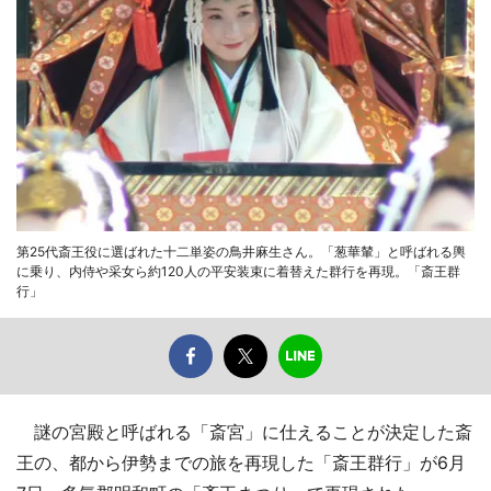
第25代斎王役に選ばれた十二単姿の鳥井麻生さん。「葱華輦」と呼ばれる輿
に乗り、内侍や采女ら約120人の平安装束に着替えた群行を再現。「斎王群
行」
謎の宮殿と呼ばれる「斎宮」に仕えることが決定した斎
王の、都から伊勢までの旅を再現した「斎王群行」が6月