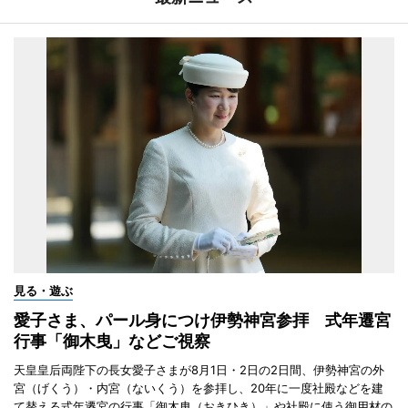
見る・遊ぶ
愛子さま、パール身につけ伊勢神宮参拝 式年遷宮
行事「御木曳」などご視察
天皇皇后両陛下の長女愛子さまが8月1日・2日の2日間、伊勢神宮の外
宮（げくう）・内宮（ないくう）を参拝し、20年に一度社殿などを建
て替える式年遷宮の行事「御木曳（おきひき）」や社殿に使う御用材の