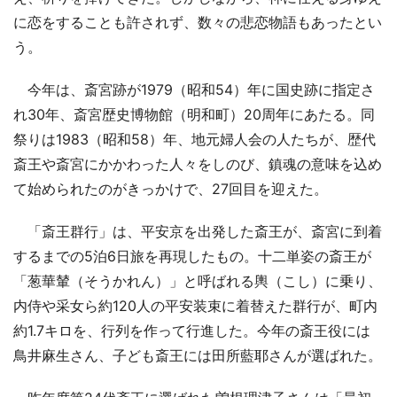
に恋をすることも許されず、数々の悲恋物語もあったとい
う。
今年は、斎宮跡が1979（昭和54）年に国史跡に指定さ
れ30年、斎宮歴史博物館（明和町）20周年にあたる。同
祭りは1983（昭和58）年、地元婦人会の人たちが、歴代
斎王や斎宮にかかわった人々をしのび、鎮魂の意味を込め
て始められたのがきっかけで、27回目を迎えた。
「斎王群行」は、平安京を出発した斎王が、斎宮に到着
するまでの5泊6日旅を再現したもの。十二単姿の斎王が
「葱華輦（そうかれん）」と呼ばれる輿（こし）に乗り、
内侍や采女ら約120人の平安装束に着替えた群行が、町内
約1.7キロを、行列を作って行進した。今年の斎王役には
鳥井麻生さん、子ども斎王には田所藍耶さんが選ばれた。