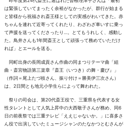
昨年度第24代斎王に選ばれた曽根理津子さんは「最初
は緊張していてまったく余裕がなかったが、群行が始まる
と皆様から祝福され斎王様としての実感がわいてきた。赤
ちゃんを連れて近寄ってくれたり、わざわざ車いすに乗っ
て声援を送ってくださったり…。とてもうれしく、感動し
た。鳥井さんも1年間斎王として頑張って務めていただけ
れば」とエールを送る。
同町出身の長岡成貢さん作曲の同まつりテーマ曲「組
曲・斎宮物語第三楽章『斎王（いつき）の舞・慶び』」
（作詞＝尾上たづ枝さん、振り付け＝勝美伊三次さん）
は、2日間とも地元小学生らによって舞われた。
祭りの司会は、第20代斎王役で、三重県を代表する女
性タレントとして人気上昇中の大西敬子さんが務め、同6
日の前夜祭では三重テレビ「ええじゃないか。」に喜多さ
ん役で出演していたミュージシャンのたなかつとむさんが