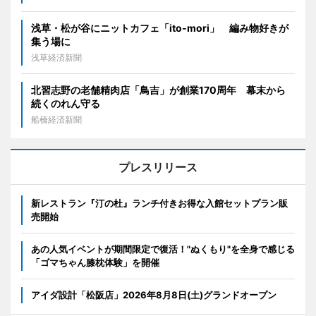
浅草・松が谷にニットカフェ「ito-mori」 編み物好きが
集う場に
浅草経済新聞
北習志野の老舗精肉店「鳥吉」が創業170周年 幕末から
続くのれん守る
船橋経済新聞
プレスリリース
新レストラン『汀の杜』ランチ付きお得な入館セットプラン販
売開始
あの人気イベントが期間限定で復活！"ぬくもり"を全身で感じる
「ゴマちゃん膝枕体験」を開催
アイダ設計「松阪店」2026年8月8日(土)グランドオープン