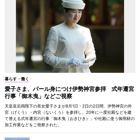
暮らす・働く
愛子さま、パール身につけ伊勢神宮参拝 式年遷宮
行事「御木曳」などご視察
天皇皇后両陛下の長女愛子さまが8月1日・2日の2日間、伊勢神宮の外
宮（げくう）・内宮（ないくう）を参拝し、20年に一度社殿などを建
て替える式年遷宮の行事「御木曳（おきひき）」や社殿に使う御用材の
加工作業などをご視察された。