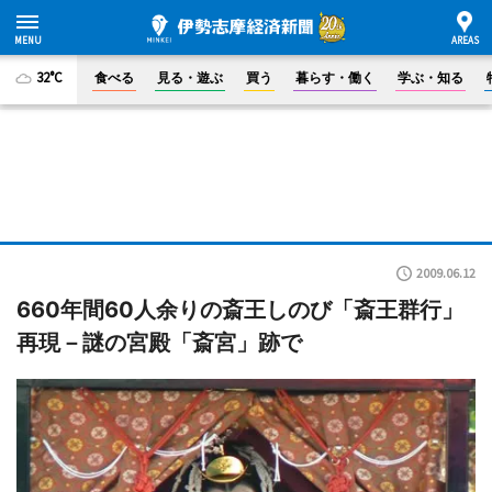
32°C
食べる
見る・遊ぶ
買う
暮らす・働く
学ぶ・知る
2009.06.12
660年間60人余りの斎王しのび「斎王群行」
再現－謎の宮殿「斎宮」跡で