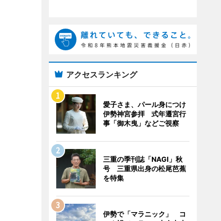
アクセスランキング
愛子さま、パール身につけ
伊勢神宮参拝 式年遷宮行
事「御木曳」などご視察
三重の季刊誌「NAGI」秋
号 三重県出身の松尾芭蕉
を特集
伊勢で「マラニック」 コ