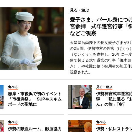
見る・遊ぶ
愛子さま、パール身につ
宮参拝 式年遷宮行事「
などご視察
天皇皇后両陛下の長女愛子さまが8月
の2日間、伊勢神宮の外宮（げくう
（ないくう）を参拝し、20年に一
建て替える式年遷宮の行事「御木曳
き）」や社殿に使う御用材の加工作
視察された。
食べる
見る・遊ぶ
志摩・市後浜で初のイベント
伊勢神宮式年遷宮
「市後浜祭」 SUPやスキム
弾 「私に還る『
ボードの聖地に
ん』の旅」刊行
食べる
食べる
伊勢の献血ルーム、献血協力
伊勢・仏レストラ