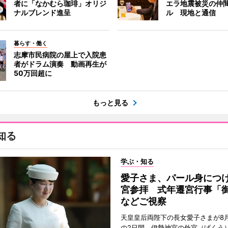
者に「なかむら珈琲」オリジ
エラ地震被災の仲
ナルブレンド進呈
ル 現地と通信
暮らす・働く
志摩市民病院の屋上で入院患
者がドラム演奏 動画再生が
50万回超に
もっと見る
知る
学ぶ・知る
愛子さま、パール身につ
宮参拝 式年遷宮行事「
などご視察
天皇皇后両陛下の長女愛子さまが8月
の2日間、伊勢神宮の外宮（げくう