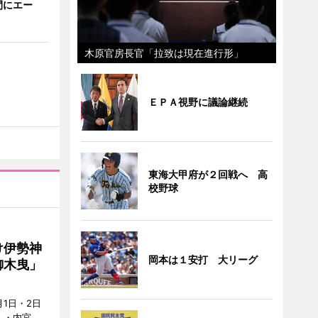
間にエー
木原官房長官「拉致は現在進行形」
ＥＰＡ視野に議論継続
東海大甲府が２回戦へ 高
校野球
け伊勢神
岡本は１安打 大リーグ
御木曳」
1日・2日
）・内宮