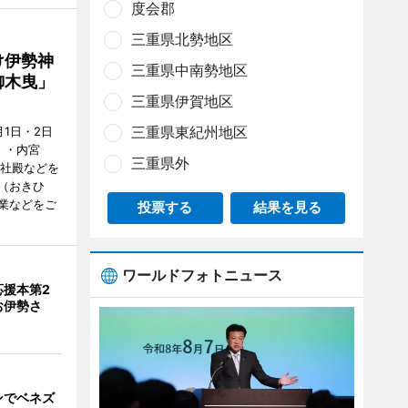
度会郡
三重県北勢地区
け伊勢神
三重県中南勢地区
御木曳」
三重県伊賀地区
三重県東紀州地区
1日・2日
）・内宮
三重県外
度社殿などを
（おきひ
業などをご
投票する
結果を見る
ワールドフォトニュース
応援本第2
お伊勢さ
ンでベネズ