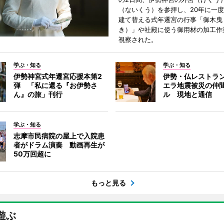
（ないくう）を参拝し、20年に一
建て替える式年遷宮の行事「御木曳
き）」や社殿に使う御用材の加工作
視察された。
学ぶ・知る
学ぶ・知る
伊勢神宮式年遷宮応援本第2
伊勢・仏レストラ
弾 「私に還る『お伊勢さ
エラ地震被災の仲
ん』の旅」刊行
ル 現地と通信
学ぶ・知る
志摩市民病院の屋上で入院患
者がドラム演奏 動画再生が
50万回超に
もっと見る
遊ぶ