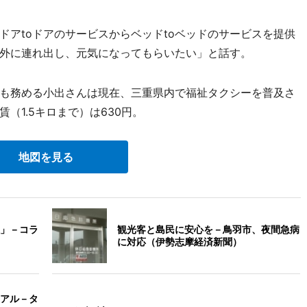
アtoドアのサービスからベッドtoベッドのサービスを提供
外に連れ出し、元気になってもらいたい」と話す。
も務める小出さんは現在、三重県内で福祉タクシーを普及さ
（1.5キロまで）は630円。
地図を見る
」－コラ
観光客と島民に安心を－鳥羽市、夜間急病
に対応（伊勢志摩経済新聞）
アル－タ