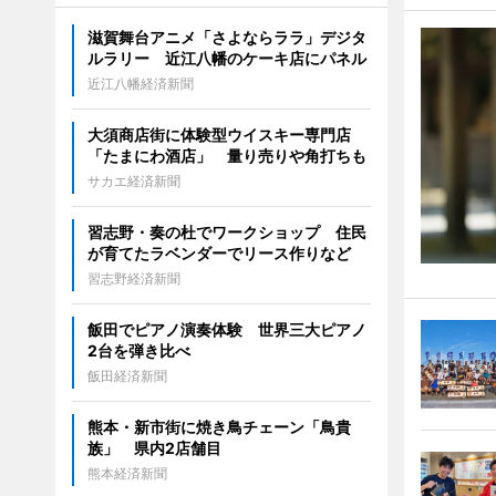
滋賀舞台アニメ「さよならララ」デジタ
ルラリー 近江八幡のケーキ店にパネル
近江八幡経済新聞
大須商店街に体験型ウイスキー専門店
「たまにわ酒店」 量り売りや角打ちも
サカエ経済新聞
習志野・奏の杜でワークショップ 住民
が育てたラベンダーでリース作りなど
習志野経済新聞
飯田でピアノ演奏体験 世界三大ピアノ
2台を弾き比べ
飯田経済新聞
熊本・新市街に焼き鳥チェーン「鳥貴
族」 県内2店舗目
熊本経済新聞