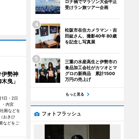
ロナ禍でマラソン大会中止
受けラン旅ツアー企画
松阪市在住カメラマン・吉
田紘さん、撮影40年 80歳
を記念し写真展
三重の水産高生と伊勢市の
食品加工会社がカツオとマ
グロの新商品 累計1500
け伊勢神
万円の売上げ
御木曳」
もっと見る
1日・2日
）・内宮
度社殿などを
フォトフラッシュ
（おきひ
業などをご