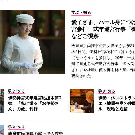
学ぶ・知る
愛子さま、パール身につ
宮参拝 式年遷宮行事「
などご視察
天皇皇后両陛下の長女愛子さまが8月
の2日間、伊勢神宮の外宮（げくう
（ないくう）を参拝し、20年に一
建て替える式年遷宮の行事「御木曳
き）」や社殿に使う御用材の加工作
視察された。
学ぶ・知る
学ぶ・知る
伊勢神宮式年遷宮応援本第2
伊勢・仏レストラ
弾 「私に還る『お伊勢さ
エラ地震被災の仲
ん』の旅」刊行
ル 現地と通信
学ぶ・知る
志摩市民病院の屋上で入院患