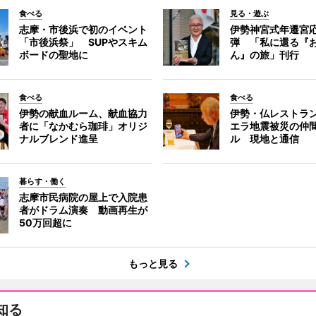
食べる
見る・遊ぶ
志摩・市後浜で初のイベント
伊勢神宮式年遷宮
「市後浜祭」 SUPやスキム
弾 「私に還る『
ボードの聖地に
ん』の旅」刊行
食べる
食べる
伊勢の献血ルーム、献血協力
伊勢・仏レストラ
者に「なかむら珈琲」オリジ
エラ地震被災の仲
ナルブレンド進呈
ル 現地と通信
暮らす・働く
志摩市民病院の屋上で入院患
者がドラム演奏 動画再生が
50万回超に
もっと見る
知る