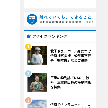
アクセスランキング
愛子さま、パール身につけ
伊勢神宮参拝 式年遷宮行
事「御木曳」などご視察
三重の季刊誌「NAGI」秋
号 三重県出身の松尾芭蕉
を特集
伊勢で「マラニック」 コ