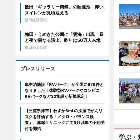
飯田「ギャラリー南無」の睡蓮池 赤い
スイレンが見頃迎える
飯田経済新聞
梅田・うめきた公園に「雲海」出現 昼
と夜で異なる演出、昨年は50万人来場
梅田経済新聞
プレスリリース
車中泊施設「RVパーク」が全国に676件と
なりました！体験型RVパークやコンビニ
RVパークなど32施設が新規認定！
【三重県津市】わずか6mLの採血でがんリ
スクを評価する「メタロ・バランス検
査」、赤塚クリニックにて9月以降の予約受
付を開始
学ぶ・