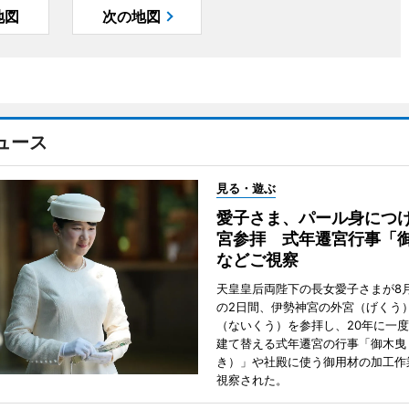
地図
次の地図
ュース
見る・遊ぶ
愛子さま、パール身につ
宮参拝 式年遷宮行事「
などご視察
天皇皇后両陛下の長女愛子さまが8月
の2日間、伊勢神宮の外宮（げくう
（ないくう）を参拝し、20年に一
建て替える式年遷宮の行事「御木曳
き）」や社殿に使う御用材の加工作
視察された。