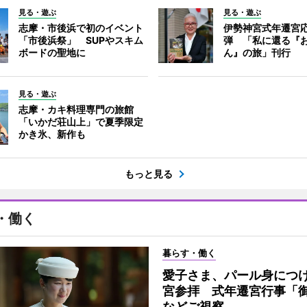
見る・遊ぶ
見る・遊ぶ
志摩・市後浜で初のイベント
伊勢神宮式年遷宮
「市後浜祭」 SUPやスキム
弾 「私に還る『
ボードの聖地に
ん』の旅」刊行
見る・遊ぶ
志摩・カキ料理専門の旅館
「いかだ荘山上」で夏季限定
かき氷、新作も
もっと見る
・働く
暮らす・働く
愛子さま、パール身につ
宮参拝 式年遷宮行事「
などご視察