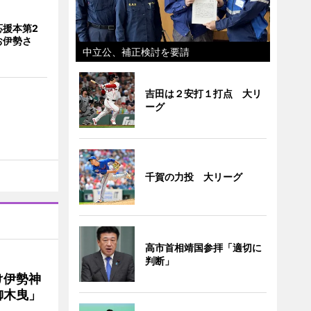
応援本第2
お伊勢さ
中立公、補正検討を要請
吉田は２安打１打点 大リ
ーグ
千賀の力投 大リーグ
高市首相靖国参拝「適切に
判断」
け伊勢神
御木曳」