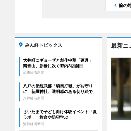
前の
みん経トピックス
最新ニ
大井町にギョーザと創作中華「蓮月」
南青山、新橋に次ぐ都内3店舗目
品川経済新聞
八戸の伝統武芸「騎馬打毬」がお守り
に 新羅神社、透明感のある切り絵で
八戸経済新聞
さいたまで子ども向け体験イベント「夏
ラボ」 救命や防犯学ぶ
浦和経済新聞