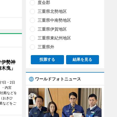
度会郡
三重県北勢地区
三重県中南勢地区
三重県伊賀地区
三重県東紀州地区
三重県外
投票する
結果を見る
け伊勢神
御木曳」
ワールドフォトニュース
1日・2日
）・内宮
度社殿などを
（おきひ
業などをご