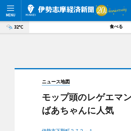
食べる
32°C
ニュース地図
モップ頭のレゲエマ
ばあちゃんに人気
伊勢市下野町２７２－１