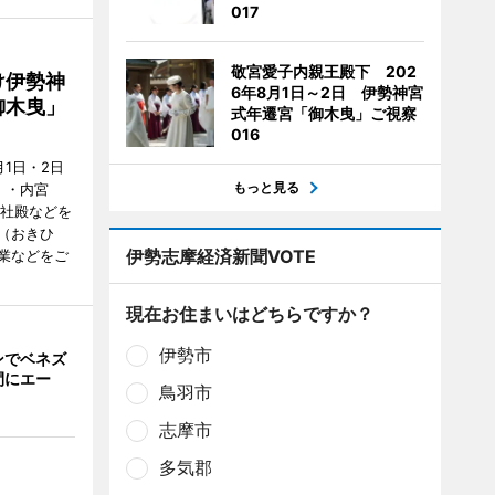
017
敬宮愛子内親王殿下 202
け伊勢神
6年8月1日～2日 伊勢神宮
御木曳」
式年遷宮「御木曳」ご視察
016
1日・2日
もっと見る
）・内宮
度社殿などを
（おきひ
伊勢志摩経済新聞VOTE
業などをご
現在お住まいはどちらですか？
伊勢市
ンでベネズ
間にエー
鳥羽市
志摩市
多気郡