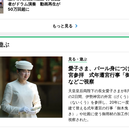
者がドラム演奏 動画再生が
50万回超に
もっと見る
遊ぶ
見る・遊ぶ
愛子さま、パール身につ
宮参拝 式年遷宮行事「
などご視察
天皇皇后両陛下の長女愛子さまが8月
の2日間、伊勢神宮の外宮（げくう
（ないくう）を参拝し、20年に一
建て替える式年遷宮の行事「御木曳
き）」や社殿に使う御用材の加工作
視察された。