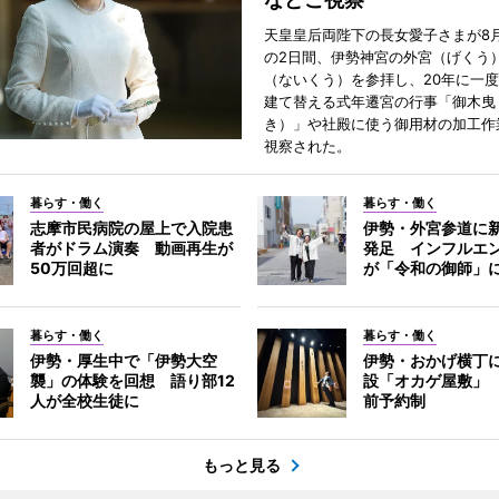
天皇皇后両陛下の長女愛子さまが8月
の2日間、伊勢神宮の外宮（げくう
（ないくう）を参拝し、20年に一
建て替える式年遷宮の行事「御木曳
き）」や社殿に使う御用材の加工作
視察された。
暮らす・働く
暮らす・働く
志摩市民病院の屋上で入院患
伊勢・外宮参道に新
者がドラム演奏 動画再生が
発足 インフルエ
50万回超に
が「令和の御師」
暮らす・働く
暮らす・働く
伊勢・厚生中で「伊勢大空
伊勢・おかげ横丁
襲」の体験を回想 語り部12
設「オカゲ屋敷」
人が全校生徒に
前予約制
もっと見る