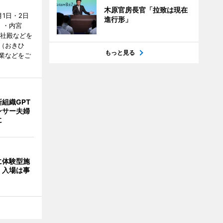
木原官房長官「拉致は現在
1日・2日
進行形」
）・内宮
度社殿などを
（おきひ
もっと見る
業などをご
組織GPT
ンサー夫婦
に
に体験型施
 入場は事