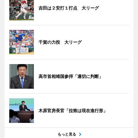
吉田は２安打１打点 大リーグ
千賀の力投 大リーグ
高市首相靖国参拝「適切に判断」
木原官房長官「拉致は現在進行形」
もっと見る