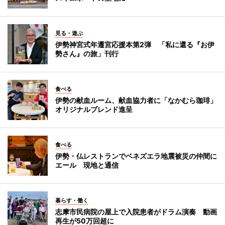
見る・遊ぶ
伊勢神宮式年遷宮応援本第2弾 「私に還る『お伊
勢さん』の旅」刊行
食べる
伊勢の献血ルーム、献血協力者に「なかむら珈琲」
オリジナルブレンド進呈
食べる
伊勢・仏レストランでベネズエラ地震被災の仲間に
エール 現地と通信
暮らす・働く
志摩市民病院の屋上で入院患者がドラム演奏 動画
再生が50万回超に