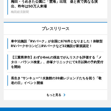
梅田・うめきた公園に「雲海」出現 昼と夜で異なる演
出、昨年は50万人来場
梅田経済新聞
プレスリリース
車中泊施設「RVパーク」が全国に676件となりました！体験型
RVパークやコンビニRVパークなど32施設が新規認定！
【三重県津市】わずか6mLの採血でがんリスクを評価する「メ
タロ・バランス検査」、赤塚クリニックにて9月以降の予約受付
を開始
長生き "サンキュー" ! 水族館の39歳レジェンドたちを祝う「敬
老の日」イベント開催
もっと見る