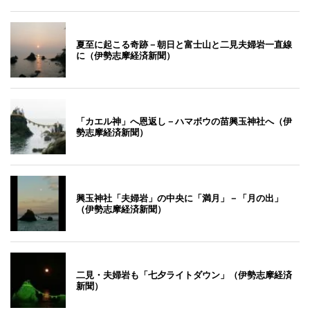
夏至に起こる奇跡－朝日と富士山と二見夫婦岩一直線
に（伊勢志摩経済新聞）
「カエル神」へ恩返し－ハマボウの苗興玉神社へ（伊
勢志摩経済新聞）
興玉神社「夫婦岩」の中央に「満月」－「月の出」
（伊勢志摩経済新聞）
二見・夫婦岩も「七夕ライトダウン」（伊勢志摩経済
新聞）