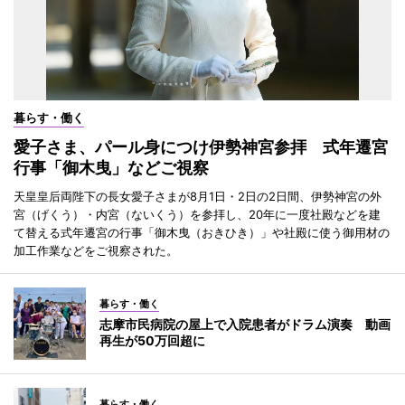
暮らす・働く
愛子さま、パール身につけ伊勢神宮参拝 式年遷宮
行事「御木曳」などご視察
天皇皇后両陛下の長女愛子さまが8月1日・2日の2日間、伊勢神宮の外
宮（げくう）・内宮（ないくう）を参拝し、20年に一度社殿などを建
て替える式年遷宮の行事「御木曳（おきひき）」や社殿に使う御用材の
加工作業などをご視察された。
暮らす・働く
志摩市民病院の屋上で入院患者がドラム演奏 動画
再生が50万回超に
暮らす・働く