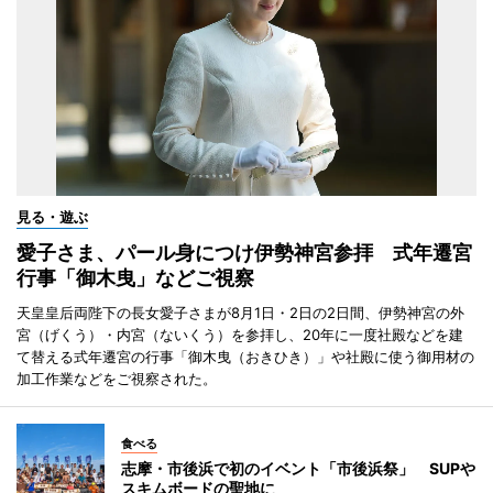
見る・遊ぶ
愛子さま、パール身につけ伊勢神宮参拝 式年遷宮
行事「御木曳」などご視察
天皇皇后両陛下の長女愛子さまが8月1日・2日の2日間、伊勢神宮の外
宮（げくう）・内宮（ないくう）を参拝し、20年に一度社殿などを建
て替える式年遷宮の行事「御木曳（おきひき）」や社殿に使う御用材の
加工作業などをご視察された。
食べる
志摩・市後浜で初のイベント「市後浜祭」 SUPや
スキムボードの聖地に