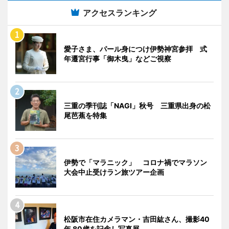
アクセスランキング
愛子さま、パール身につけ伊勢神宮参拝 式
年遷宮行事「御木曳」などご視察
三重の季刊誌「NAGI」秋号 三重県出身の松
尾芭蕉を特集
伊勢で「マラニック」 コロナ禍でマラソン
大会中止受けラン旅ツアー企画
松阪市在住カメラマン・吉田紘さん、撮影40
年 80歳を記念し写真展