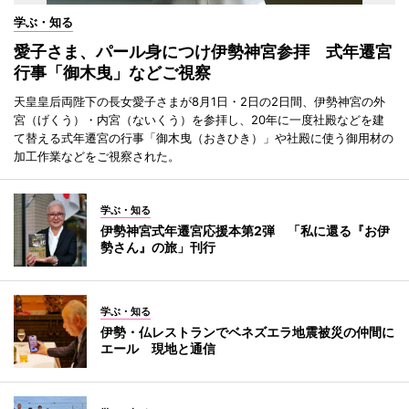
学ぶ・知る
愛子さま、パール身につけ伊勢神宮参拝 式年遷宮
行事「御木曳」などご視察
天皇皇后両陛下の長女愛子さまが8月1日・2日の2日間、伊勢神宮の外
宮（げくう）・内宮（ないくう）を参拝し、20年に一度社殿などを建
て替える式年遷宮の行事「御木曳（おきひき）」や社殿に使う御用材の
加工作業などをご視察された。
学ぶ・知る
伊勢神宮式年遷宮応援本第2弾 「私に還る『お伊
勢さん』の旅」刊行
学ぶ・知る
伊勢・仏レストランでベネズエラ地震被災の仲間に
エール 現地と通信