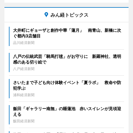
みん経トピックス
大井町にギョーザと創作中華「蓮月」 南青山、新橋に次
ぐ都内3店舗目
品川経済新聞
八戸の伝統武芸「騎馬打毬」がお守りに 新羅神社、透明
感のある切り絵で
八戸経済新聞
さいたまで子ども向け体験イベント「夏ラボ」 救命や防
犯学ぶ
浦和経済新聞
飯田「ギャラリー南無」の睡蓮池 赤いスイレンが見頃迎
える
飯田経済新聞