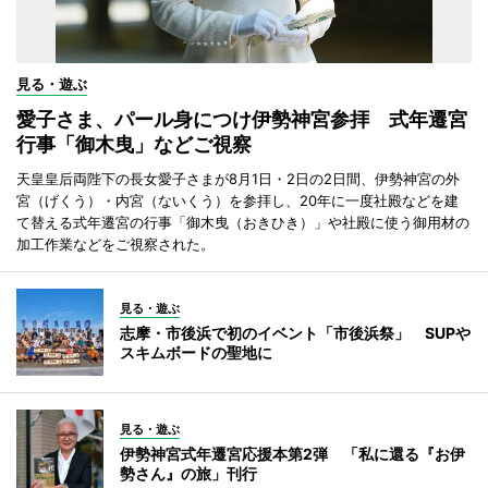
見る・遊ぶ
愛子さま、パール身につけ伊勢神宮参拝 式年遷宮
行事「御木曳」などご視察
天皇皇后両陛下の長女愛子さまが8月1日・2日の2日間、伊勢神宮の外
宮（げくう）・内宮（ないくう）を参拝し、20年に一度社殿などを建
て替える式年遷宮の行事「御木曳（おきひき）」や社殿に使う御用材の
加工作業などをご視察された。
見る・遊ぶ
志摩・市後浜で初のイベント「市後浜祭」 SUPや
スキムボードの聖地に
見る・遊ぶ
伊勢神宮式年遷宮応援本第2弾 「私に還る『お伊
勢さん』の旅」刊行