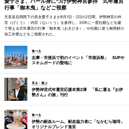
愛子さま、パール身につけ伊勢神宮参拝 式年遷宮
行事「御木曳」などご視察
天皇皇后両陛下の長女愛子さまが8月1日・2日の2日間、伊勢神宮の外
宮（げくう）・内宮（ないくう）を参拝し、20年に一度社殿などを建
て替える式年遷宮の行事「御木曳（おきひき）」や社殿に使う御用材の
加工作業などをご視察された。
食べる
志摩・市後浜で初のイベント「市後浜祭」 SUPや
スキムボードの聖地に
見る・遊ぶ
伊勢神宮式年遷宮応援本第2弾 「私に還る『お伊
勢さん』の旅」刊行
食べる
伊勢の献血ルーム、献血協力者に「なかむら珈琲」
オリジナルブレンド進呈