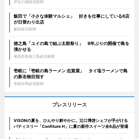
伊豆の国経済新聞
飯田で「小さな体験マルシェ」 好きを仕事にしている6店
が日替わり出店
飯田経済新聞
徳之島「ユイの島で結ぶ太鼓祭り」 9年ぶりの開催で島を
沸かせる
奄美群島南三島経済新聞
壱岐に「壱岐の島ラーメン 志賀屋」 タイ塩ラーメンで島
の新名物目指す
壱岐対馬経済新聞
プレスリリース
VISONの夏を、ひんやり鮮やかに。辻口博啓シェフが手がける
パティスリー「Confiture H」に夏の新作スイーツ全6品が登場