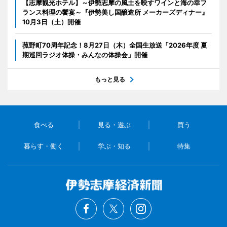
【志摩観光ホテル】～伊勢志摩の風土を映すワインと海の幸フ
ランス料理の饗宴～『伊勢美し国醸造所 メーカーズディナー』
10月3日（土）開催
菰野町70周年記念！8月27日（木）全国生放送「2026年度 夏
期巡回ラジオ体操・みんなの体操会」開催
もっと見る
食べる
見る・遊ぶ
買う
暮らす・働く
学ぶ・知る
特集