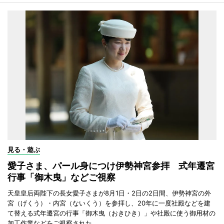
見る・遊ぶ
愛子さま、パール身につけ伊勢神宮参拝 式年遷宮
行事「御木曳」などご視察
天皇皇后両陛下の長女愛子さまが8月1日・2日の2日間、伊勢神宮の外
宮（げくう）・内宮（ないくう）を参拝し、20年に一度社殿などを建
て替える式年遷宮の行事「御木曳（おきひき）」や社殿に使う御用材の
加工作業などをご視察された。