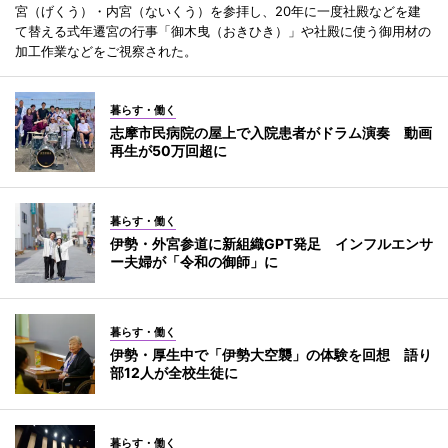
宮（げくう）・内宮（ないくう）を参拝し、20年に一度社殿などを建
て替える式年遷宮の行事「御木曳（おきひき）」や社殿に使う御用材の
加工作業などをご視察された。
暮らす・働く
志摩市民病院の屋上で入院患者がドラム演奏 動画
再生が50万回超に
暮らす・働く
伊勢・外宮参道に新組織GPT発足 インフルエンサ
ー夫婦が「令和の御師」に
暮らす・働く
伊勢・厚生中で「伊勢大空襲」の体験を回想 語り
部12人が全校生徒に
暮らす・働く