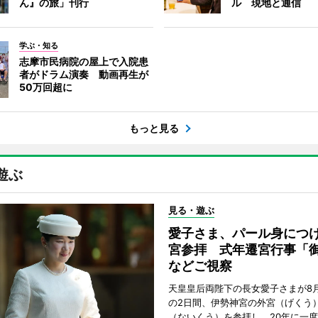
ん』の旅」刊行
ル 現地と通信
学ぶ・知る
志摩市民病院の屋上で入院患
者がドラム演奏 動画再生が
50万回超に
もっと見る
遊ぶ
見る・遊ぶ
愛子さま、パール身につ
宮参拝 式年遷宮行事「
などご視察
天皇皇后両陛下の長女愛子さまが8月
の2日間、伊勢神宮の外宮（げくう
（ないくう）を参拝し、20年に一