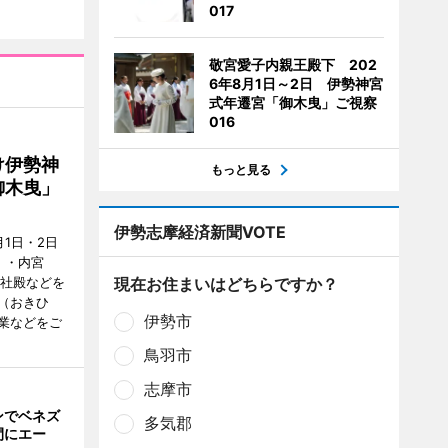
017
敬宮愛子内親王殿下 202
6年8月1日～2日 伊勢神宮
式年遷宮「御木曳」ご視察
016
け伊勢神
もっと見る
御木曳」
伊勢志摩経済新聞VOTE
1日・2日
）・内宮
度社殿などを
現在お住まいはどちらですか？
（おきひ
伊勢市
業などをご
鳥羽市
志摩市
ンでベネズ
多気郡
間にエー