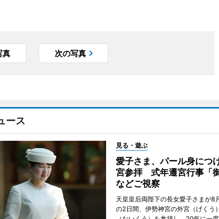
写真
次の写真
ュース
見る・遊ぶ
愛子さま、パール身につ
宮参拝 式年遷宮行事「
などご視察
天皇皇后両陛下の長女愛子さまが8月
の2日間、伊勢神宮の外宮（げくう
（ないくう）を参拝し、20年に一