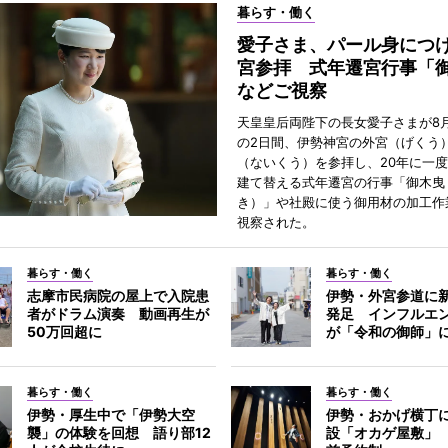
暮らす・働く
愛子さま、パール身につ
宮参拝 式年遷宮行事「
などご視察
天皇皇后両陛下の長女愛子さまが8月
の2日間、伊勢神宮の外宮（げくう
（ないくう）を参拝し、20年に一
建て替える式年遷宮の行事「御木曳
き）」や社殿に使う御用材の加工作
視察された。
暮らす・働く
暮らす・働く
志摩市民病院の屋上で入院患
伊勢・外宮参道に新
者がドラム演奏 動画再生が
発足 インフルエ
50万回超に
が「令和の御師」
暮らす・働く
暮らす・働く
伊勢・厚生中で「伊勢大空
伊勢・おかげ横丁
襲」の体験を回想 語り部12
設「オカゲ屋敷」