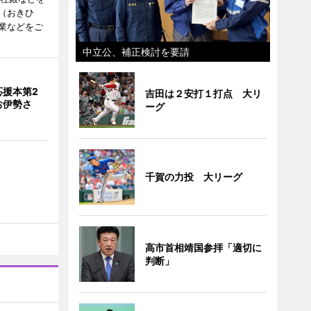
（おきひ
業などをご
中立公、補正検討を要請
応援本第2
吉田は２安打１打点 大リ
お伊勢さ
ーグ
千賀の力投 大リーグ
高市首相靖国参拝「適切に
判断」