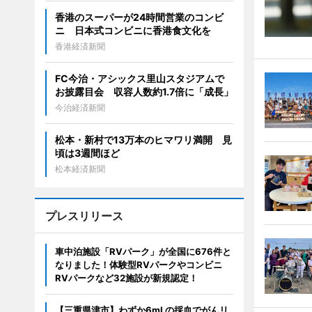
香港のスーパーが24時間営業のコンビ
ニ 日本式コンビニに香港食文化を
香港経済新聞
FC今治・アシックス里山スタジアムで
お披露目会 収容人数約1.7倍に「成長」
今治経済新聞
松本・新村で13万本のヒマワリ満開 見
頃は3週間ほど
松本経済新聞
プレスリリース
車中泊施設「RVパーク」が全国に676件と
なりました！体験型RVパークやコンビニ
RVパークなど32施設が新規認定！
【三重県津市】わずか6mLの採血でがんリ