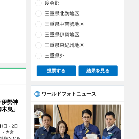
度会郡
三重県北勢地区
三重県中南勢地区
三重県伊賀地区
三重県東紀州地区
三重県外
投票する
結果を見る
ワールドフォトニュース
け伊勢神
御木曳」
1日・2日
）・内宮
度社殿などを