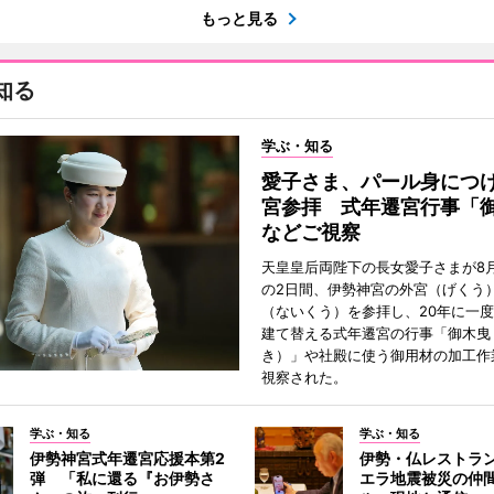
もっと見る
知る
学ぶ・知る
愛子さま、パール身につ
宮参拝 式年遷宮行事「
などご視察
天皇皇后両陛下の長女愛子さまが8月
の2日間、伊勢神宮の外宮（げくう
（ないくう）を参拝し、20年に一
建て替える式年遷宮の行事「御木曳
き）」や社殿に使う御用材の加工作
視察された。
学ぶ・知る
学ぶ・知る
伊勢神宮式年遷宮応援本第2
伊勢・仏レストラ
弾 「私に還る『お伊勢さ
エラ地震被災の仲