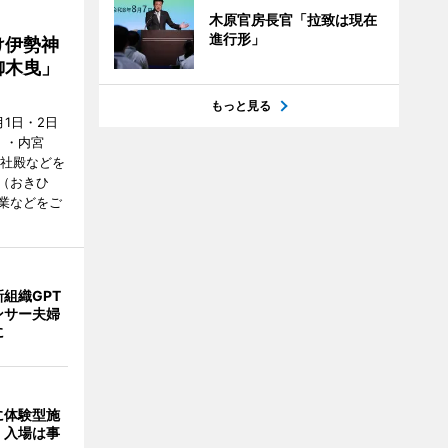
木原官房長官「拉致は現在
進行形」
け伊勢神
御木曳」
もっと見る
1日・2日
）・内宮
度社殿などを
（おきひ
業などをご
組織GPT
ンサー夫婦
に
に体験型施
 入場は事