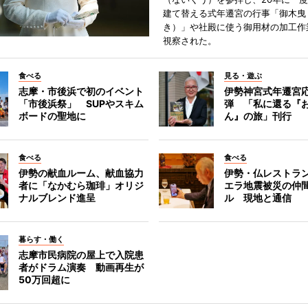
建て替える式年遷宮の行事「御木曳
き）」や社殿に使う御用材の加工作
視察された。
食べる
見る・遊ぶ
志摩・市後浜で初のイベント
伊勢神宮式年遷宮
「市後浜祭」 SUPやスキム
弾 「私に還る『
ボードの聖地に
ん』の旅」刊行
食べる
食べる
伊勢の献血ルーム、献血協力
伊勢・仏レストラ
者に「なかむら珈琲」オリジ
エラ地震被災の仲
ナルブレンド進呈
ル 現地と通信
暮らす・働く
志摩市民病院の屋上で入院患
者がドラム演奏 動画再生が
50万回超に