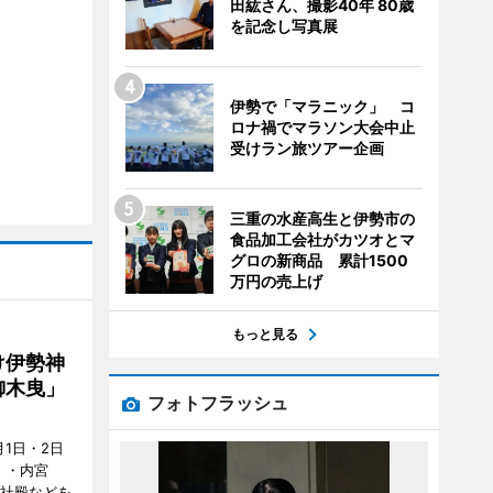
田紘さん、撮影40年 80歳
を記念し写真展
伊勢で「マラニック」 コ
ロナ禍でマラソン大会中止
受けラン旅ツアー企画
三重の水産高生と伊勢市の
食品加工会社がカツオとマ
グロの新商品 累計1500
万円の売上げ
もっと見る
け伊勢神
御木曳」
フォトフラッシュ
1日・2日
）・内宮
度社殿などを