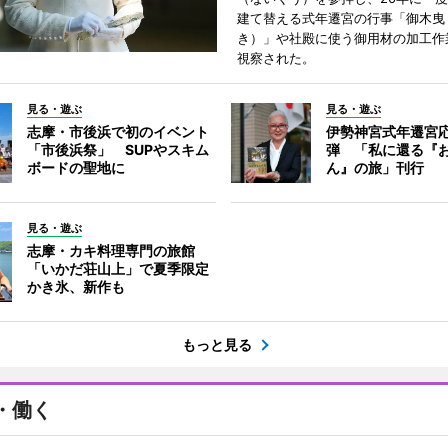
建て替える式年遷宮の行事「御木曳
き）」や社殿に使う御用材の加工作
視察された。
見る・遊ぶ
見る・遊ぶ
志摩・市後浜で初のイベント
伊勢神宮式年遷宮
「市後浜祭」 SUPやスキム
弾 「私に還る『
ボードの聖地に
ん』の旅」刊行
見る・遊ぶ
志摩・カキ料理専門の旅館
「いかだ荘山上」で夏季限定
かき氷、新作も
もっと見る
・働く