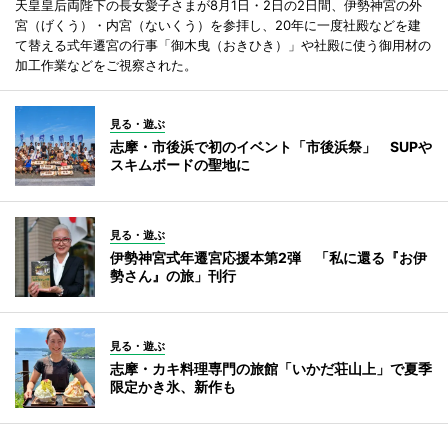
天皇皇后両陛下の長女愛子さまが8月1日・2日の2日間、伊勢神宮の外
宮（げくう）・内宮（ないくう）を参拝し、20年に一度社殿などを建
て替える式年遷宮の行事「御木曳（おきひき）」や社殿に使う御用材の
加工作業などをご視察された。
見る・遊ぶ
志摩・市後浜で初のイベント「市後浜祭」 SUPや
スキムボードの聖地に
見る・遊ぶ
伊勢神宮式年遷宮応援本第2弾 「私に還る『お伊
勢さん』の旅」刊行
見る・遊ぶ
志摩・カキ料理専門の旅館「いかだ荘山上」で夏季
限定かき氷、新作も