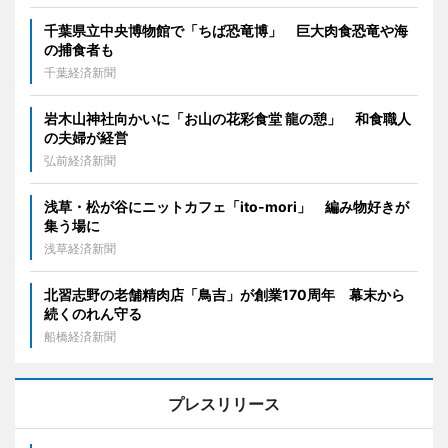
千葉県立中央博物館で「ちば恐竜博」 巨大肉食恐竜や海
の捕食者も
千葉経済新聞
岩木山神社向かいに「お山の花彩食堂 龍の憩」 和食職人
の夫婦が経営
弘前経済新聞
浅草・松が谷にニットカフェ「ito-mori」 編み物好きが
集う場に
浅草経済新聞
北習志野の老舗精肉店「鳥吉」が創業170周年 幕末から
続くのれん守る
船橋経済新聞
プレスリリース