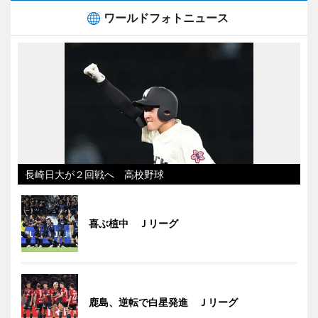
ワールドフォトニュース
長崎日大が２回戦へ 高校野球
喜ぶ植中 Ｊリーグ
鹿島、逆転で白星発進 Ｊリーグ