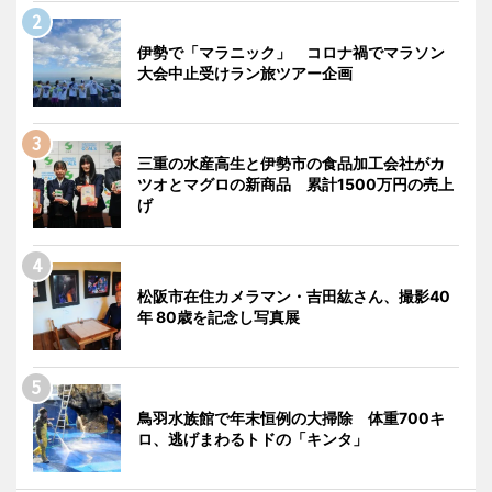
伊勢で「マラニック」 コロナ禍でマラソン
大会中止受けラン旅ツアー企画
三重の水産高生と伊勢市の食品加工会社がカ
ツオとマグロの新商品 累計1500万円の売上
げ
松阪市在住カメラマン・吉田紘さん、撮影40
年 80歳を記念し写真展
鳥羽水族館で年末恒例の大掃除 体重700キ
ロ、逃げまわるトドの「キンタ」