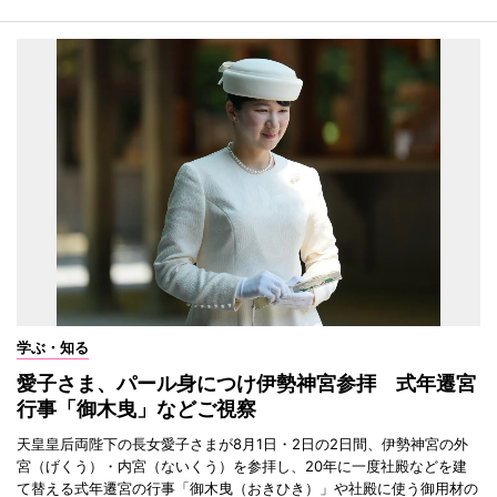
学ぶ・知る
愛子さま、パール身につけ伊勢神宮参拝 式年遷宮
行事「御木曳」などご視察
天皇皇后両陛下の長女愛子さまが8月1日・2日の2日間、伊勢神宮の外
宮（げくう）・内宮（ないくう）を参拝し、20年に一度社殿などを建
て替える式年遷宮の行事「御木曳（おきひき）」や社殿に使う御用材の