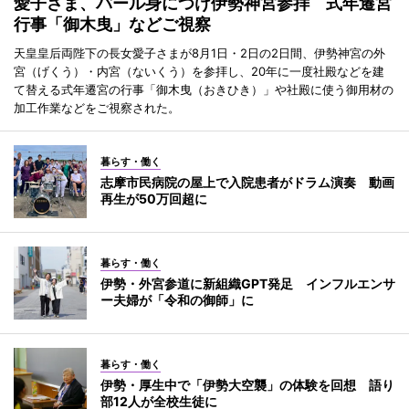
愛子さま、パール身につけ伊勢神宮参拝 式年遷宮
行事「御木曳」などご視察
天皇皇后両陛下の長女愛子さまが8月1日・2日の2日間、伊勢神宮の外
宮（げくう）・内宮（ないくう）を参拝し、20年に一度社殿などを建
て替える式年遷宮の行事「御木曳（おきひき）」や社殿に使う御用材の
加工作業などをご視察された。
暮らす・働く
志摩市民病院の屋上で入院患者がドラム演奏 動画
再生が50万回超に
暮らす・働く
伊勢・外宮参道に新組織GPT発足 インフルエンサ
ー夫婦が「令和の御師」に
暮らす・働く
伊勢・厚生中で「伊勢大空襲」の体験を回想 語り
部12人が全校生徒に