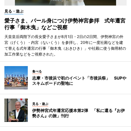
見る・遊ぶ
愛子さま、パール身につけ伊勢神宮参拝 式年遷宮
行事「御木曳」などご視察
天皇皇后両陛下の長女愛子さまが8月1日・2日の2日間、伊勢神宮の外
宮（げくう）・内宮（ないくう）を参拝し、20年に一度社殿などを建
て替える式年遷宮の行事「御木曳（おきひき）」や社殿に使う御用材の
加工作業などをご視察された。
食べる
志摩・市後浜で初のイベント「市後浜祭」 SUPや
スキムボードの聖地に
見る・遊ぶ
伊勢神宮式年遷宮応援本第2弾 「私に還る『お伊
勢さん』の旅」刊行