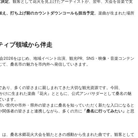
に決定
。観客として花火を見上げたアーティストが、翌年、大会を音楽で支
加え、打ち上げ前のカウントダウンコールも担当予定
。楽曲が生まれた場所
ティブ領域から伴走
火大会2026をはじめ、地域イベント出演、観光PR、SNS・映像・音楽コンテン
じて、桑名市の魅力を市内外へ発信していきます。
であり、多くの皆さまに親しまれてきた大切な観光資源です。今回、
をきっかけに生まれた楽曲『花火』とともに、公式アンバサダーとして桑名の魅
ています。
、若い世代や市外・県外の皆さまに桑名を知っていただく新たな入口になると
や関係者の皆さまと連携しながら、多くの方に
「桑名に行ってみたい」
と思
』は、桑名水郷花火大会を観たときの感動から生まれた曲です。観客として