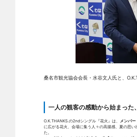
桑名市観光協会会長・水谷文人氏と、O.K.TH
一人の観客の感動から始まった
O.K.THANKS.の2ndシングル『花火』は、
メンバー
に広がる花火、会場に集う人々の高揚感、夏の思い
た。