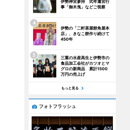
伊勢神宮参拝 式年遷宮行
事「御木曳」などご視察
伊勢の「二軒茶屋餅角屋本
店」、きなこ餅作り続けて
450年
三重の水産高生と伊勢市の
食品加工会社がカツオとマ
グロの新商品 累計1500
万円の売上げ
もっと見る
フォトフラッシュ