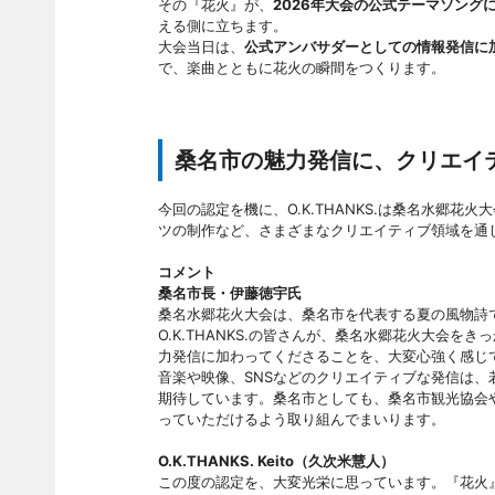
その『花火』が、
2026年大会の公式テーマソング
える側に立ちます。
大会当日は、
公式アンバサダーとしての情報発信に
で、楽曲とともに花火の瞬間をつくります。
桑名市の魅力発信に、クリエイ
今回の認定を機に、O.K.THANKS.は桑名水郷花
ツの制作など、さまざまなクリエイティブ領域を通
コメント
桑名市長・伊藤徳宇氏
桑名水郷花火大会は、桑名市を代表する夏の風物詩
O.K.THANKS.の皆さんが、桑名水郷花火大会
力発信に加わってくださることを、大変心強く感じ
音楽や映像、SNSなどのクリエイティブな発信は
期待しています。桑名市としても、桑名市観光協会
っていただけるよう取り組んでまいります。
O.K.THANKS. Keito（久次米慧人）
この度の認定を、大変光栄に思っています。『花火