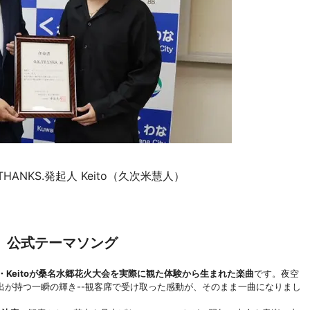
ANKS.発起人 Keito（久次米慧人）
、公式テーマソング
・Keitoが桑名水郷花火大会を実際に観た体験から生まれた楽曲
です。夜空
出が持つ一瞬の輝き--観客席で受け取った感動が、そのまま一曲になりまし