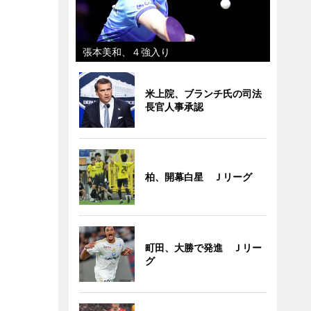
張本美和、４強入り
米上院、ブランチ氏の司法
長官人事承認
柏、開幕白星 Ｊリーグ
町田、大勝で発進 Ｊリー
グ