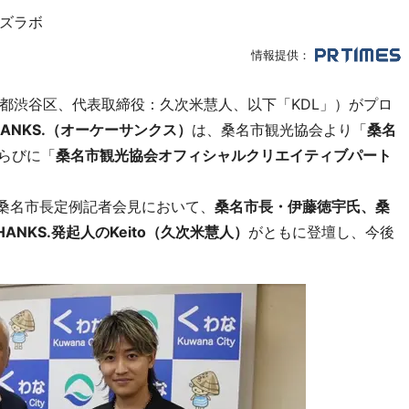
ズラボ
情報提供：
都渋谷区、代表取締役：久次米慧人、以下「KDL」）がプロ
THANKS.（オーケーサンクス）
は、桑名市観光協会より「
桑名
らびに「
桑名市観光協会オフィシャルクリエイティブパート
た桑名市長定例記者会見において、
桑名市長・伊藤徳宇氏、桑
THANKS.発起人のKeito（久次米慧人）
がともに登壇し、今後