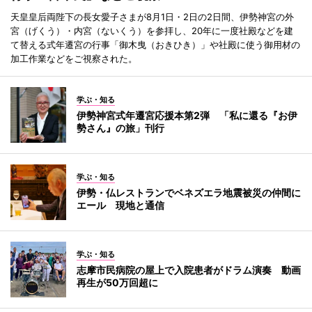
天皇皇后両陛下の長女愛子さまが8月1日・2日の2日間、伊勢神宮の外
宮（げくう）・内宮（ないくう）を参拝し、20年に一度社殿などを建
て替える式年遷宮の行事「御木曳（おきひき）」や社殿に使う御用材の
加工作業などをご視察された。
学ぶ・知る
伊勢神宮式年遷宮応援本第2弾 「私に還る『お伊
勢さん』の旅」刊行
学ぶ・知る
伊勢・仏レストランでベネズエラ地震被災の仲間に
エール 現地と通信
学ぶ・知る
志摩市民病院の屋上で入院患者がドラム演奏 動画
再生が50万回超に