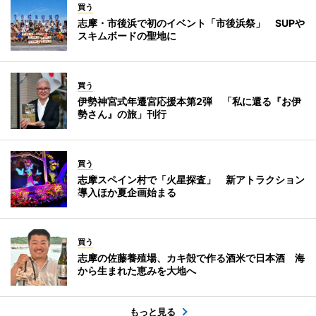
買う
志摩・市後浜で初のイベント「市後浜祭」 SUPや
スキムボードの聖地に
買う
伊勢神宮式年遷宮応援本第2弾 「私に還る『お伊
勢さん』の旅」刊行
買う
志摩スペイン村で「火星探査」 新アトラクション
導入ほか夏企画始まる
買う
志摩の佐藤養殖場、カキ殻で作る酒米で日本酒 海
から生まれた恵みを大地へ
もっと見る