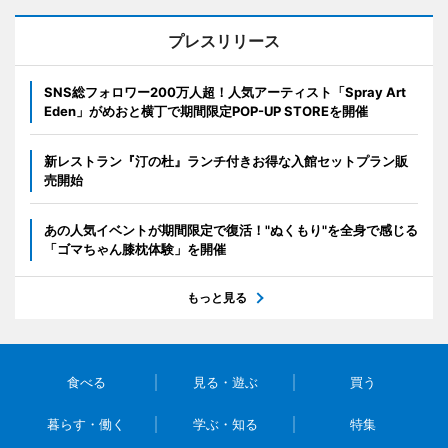
プレスリリース
SNS総フォロワー200万人超！人気アーティスト「Spray Art
Eden」がめおと横丁で期間限定POP-UP STOREを開催
新レストラン『汀の杜』ランチ付きお得な入館セットプラン販
売開始
あの人気イベントが期間限定で復活！"ぬくもり"を全身で感じる
「ゴマちゃん膝枕体験」を開催
もっと見る
食べる
見る・遊ぶ
買う
暮らす・働く
学ぶ・知る
特集