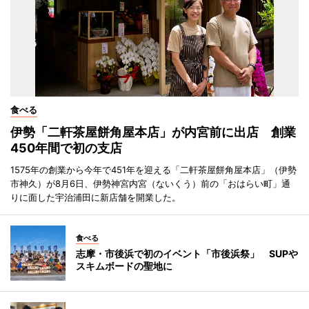
食べる
伊勢「二軒茶屋餅角屋本店」が内宮前に出店 創業
450年間で初の支店
1575年の創業から今年で451年を迎える「二軒茶屋餅角屋本店」（伊勢
市神久）が8月6日、伊勢神宮内宮（ないくう）前の「おはらい町」通
りに面した宇治浦田に新店舗を開業した。
食べる
志摩・市後浜で初のイベント「市後浜祭」 SUPや
スキムボードの聖地に