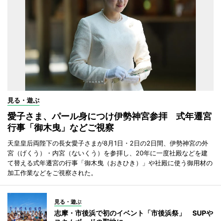
見る・遊ぶ
愛子さま、パール身につけ伊勢神宮参拝 式年遷宮
行事「御木曳」などご視察
天皇皇后両陛下の長女愛子さまが8月1日・2日の2日間、伊勢神宮の外
宮（げくう）・内宮（ないくう）を参拝し、20年に一度社殿などを建
て替える式年遷宮の行事「御木曳（おきひき）」や社殿に使う御用材の
加工作業などをご視察された。
見る・遊ぶ
志摩・市後浜で初のイベント「市後浜祭」 SUPや