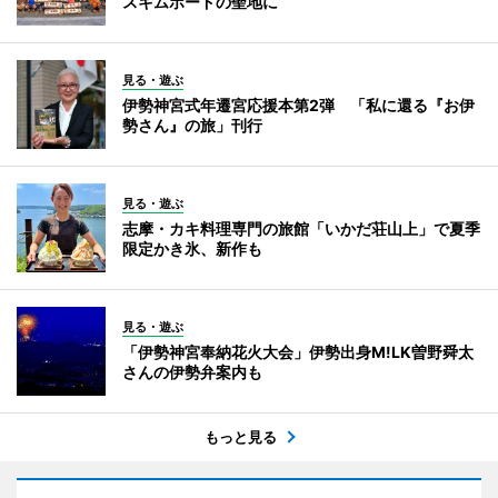
スキムボードの聖地に
見る・遊ぶ
伊勢神宮式年遷宮応援本第2弾 「私に還る『お伊
勢さん』の旅」刊行
見る・遊ぶ
志摩・カキ料理専門の旅館「いかだ荘山上」で夏季
限定かき氷、新作も
見る・遊ぶ
「伊勢神宮奉納花火大会」伊勢出身M!LK曽野舜太
さんの伊勢弁案内も
もっと見る