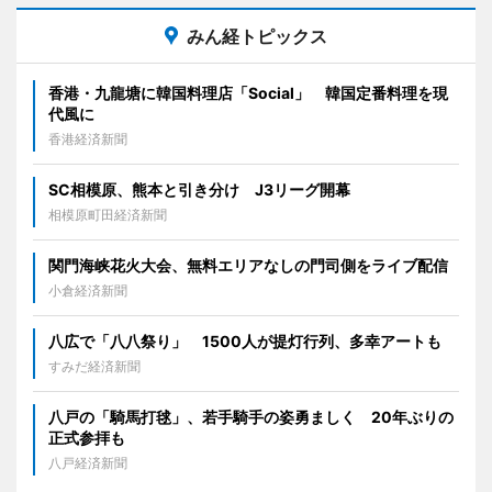
みん経トピックス
香港・九龍塘に韓国料理店「Social」 韓国定番料理を現
代風に
香港経済新聞
SC相模原、熊本と引き分け J3リーグ開幕
相模原町田経済新聞
関門海峡花火大会、無料エリアなしの門司側をライブ配信
小倉経済新聞
八広で「八八祭り」 1500人が提灯行列、多幸アートも
すみだ経済新聞
八戸の「騎馬打毬」、若手騎手の姿勇ましく 20年ぶりの
正式参拝も
八戸経済新聞