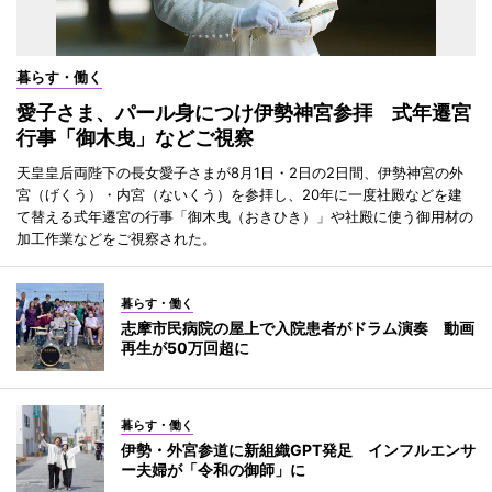
暮らす・働く
愛子さま、パール身につけ伊勢神宮参拝 式年遷宮
行事「御木曳」などご視察
天皇皇后両陛下の長女愛子さまが8月1日・2日の2日間、伊勢神宮の外
宮（げくう）・内宮（ないくう）を参拝し、20年に一度社殿などを建
て替える式年遷宮の行事「御木曳（おきひき）」や社殿に使う御用材の
加工作業などをご視察された。
暮らす・働く
志摩市民病院の屋上で入院患者がドラム演奏 動画
再生が50万回超に
暮らす・働く
伊勢・外宮参道に新組織GPT発足 インフルエンサ
ー夫婦が「令和の御師」に