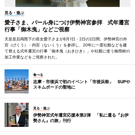
見る・遊ぶ
愛子さま、パール身につけ伊勢神宮参拝 式年遷宮
行事「御木曳」などご視察
天皇皇后両陛下の長女愛子さまが8月1日・2日の2日間、伊勢神宮の外
宮（げくう）・内宮（ないくう）を参拝し、20年に一度社殿などを建
て替える式年遷宮の行事「御木曳（おきひき）」や社殿に使う御用材の
加工作業などをご視察された。
食べる
志摩・市後浜で初のイベント「市後浜祭」 SUPや
スキムボードの聖地に
見る・遊ぶ
伊勢神宮式年遷宮応援本第2弾 「私に還る『お伊
勢さん』の旅」刊行