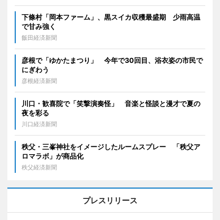
下條村「岡本ファーム」、黒スイカ収穫最盛期 少雨高温
で甘み強く
飯田経済新聞
彦根で「ゆかたまつり」 今年で30回目、浴衣姿の市民で
にぎわう
彦根経済新聞
川口・歓喜院で「笑撃演奏怪」 音楽と怪談と漫才で夏の
夜を彩る
川口経済新聞
秩父・三峯神社をイメージしたルームスプレー 「秩父ア
ロマラボ」が商品化
秩父経済新聞
プレスリリース