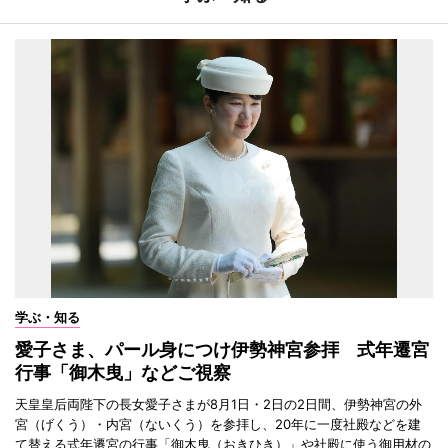
学ぶ・知る
愛子さま、パール身につけ伊勢神宮参拝 式年遷宮
行事「御木曳」などご視察
天皇皇后両陛下の長女愛子さまが8月1日・2日の2日間、伊勢神宮の外
宮（げくう）・内宮（ないくう）を参拝し、20年に一度社殿などを建
て替える式年遷宮の行事「御木曳（おきひき）」や社殿に使う御用材の