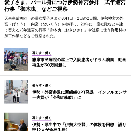
愛子さま、パール身につけ伊勢神宮参拝 式年遷宮
行事「御木曳」などご視察
天皇皇后両陛下の長女愛子さまが8月1日・2日の2日間、伊勢神宮の外
宮（げくう）・内宮（ないくう）を参拝し、20年に一度社殿などを建
て替える式年遷宮の行事「御木曳（おきひき）」や社殿に使う御用材の
加工作業などをご視察された。
暮らす・働く
志摩市民病院の屋上で入院患者がドラム演奏 動画
再生が50万回超に
暮らす・働く
伊勢・外宮参道に新組織GPT発足 インフルエンサ
ー夫婦が「令和の御師」に
暮らす・働く
伊勢・厚生中で「伊勢大空襲」の体験を回想 語り
部12人が全校生徒に