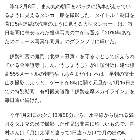
昨年2月8日、まん丸の朝日をバックに汽車が走ってい
るように見えるタンカー船を撮影した、タイトル「朝日を
背に5両連結の汽車のように見える大型タンカー」は、毎
日新聞に寄せられた投稿写真の中から選ぶ「2010年あな
たのニュース写真年間賞」のグランプリに輝いた。
伊勢神宮の鬼門（北東＝丑寅）を守る寺として伝えられ
ている金剛證寺（こんごうしょうじ）が山頂付近に建つ標
高555メートルの朝熊岳（あさまだけ）へは、早朝の富士
山を撮影しようと、ゲートが6時に開く元旦から1月15日ま
での特別期間、有料観光道路「伊勢志摩スカイライン」を
毎日通い続けた。
今年1月21日の夕方18時58分ごろ、水平線から現れる満
月をダルマの形で撮影した作品は非常に珍しいもので、岡
村さんは「月は太陽と違って1日違うだけで月の出の時