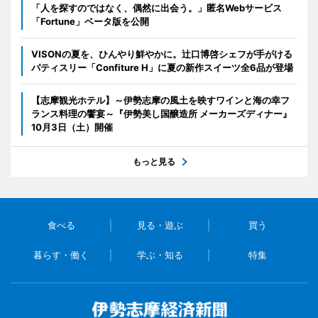
「人を探すのではなく、偶然に出会う。」匿名Webサービス
「Fortune」ベータ版を公開
VISONの夏を、ひんやり鮮やかに。辻口博啓シェフが手がける
パティスリー「Confiture H」に夏の新作スイーツ全6品が登場
【志摩観光ホテル】～伊勢志摩の風土を映すワインと海の幸フ
ランス料理の饗宴～『伊勢美し国醸造所 メーカーズディナー』
10月3日（土）開催
もっと見る
食べる
見る・遊ぶ
買う
暮らす・働く
学ぶ・知る
特集