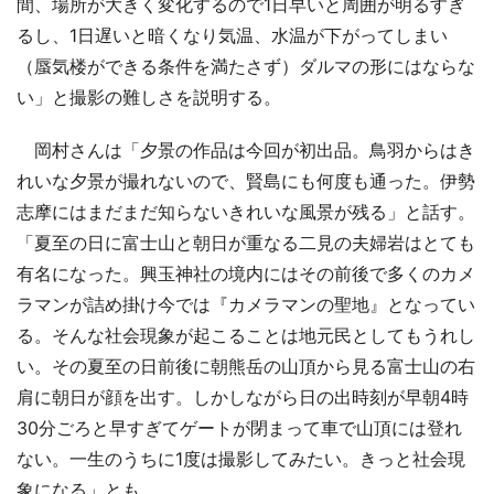
間、場所が大きく変化するので1日早いと周囲が明るすぎ
るし、1日遅いと暗くなり気温、水温が下がってしまい
（蜃気楼ができる条件を満たさず）ダルマの形にはならな
い」と撮影の難しさを説明する。
岡村さんは「夕景の作品は今回が初出品。鳥羽からはき
れいな夕景が撮れないので、賢島にも何度も通った。伊勢
志摩にはまだまだ知らないきれいな風景が残る」と話す。
「夏至の日に富士山と朝日が重なる二見の夫婦岩はとても
有名になった。興玉神社の境内にはその前後で多くのカメ
ラマンが詰め掛け今では『カメラマンの聖地』となってい
る。そんな社会現象が起こることは地元民としてもうれし
い。その夏至の日前後に朝熊岳の山頂から見る富士山の右
肩に朝日が顔を出す。しかしながら日の出時刻が早朝4時
30分ごろと早すぎてゲートが閉まって車で山頂には登れ
ない。一生のうちに1度は撮影してみたい。きっと社会現
象になる」とも。