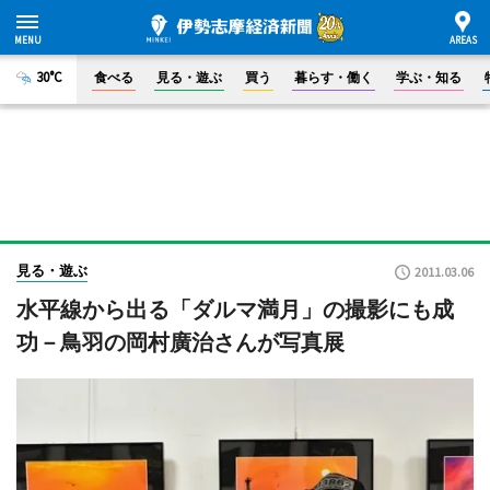
30°C
食べる
見る・遊ぶ
買う
暮らす・働く
学ぶ・知る
見る・遊ぶ
2011.03.06
水平線から出る「ダルマ満月」の撮影にも成
功－鳥羽の岡村廣治さんが写真展