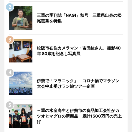
三重の季刊誌「NAGI」秋号 三重県出身の松
尾芭蕉を特集
松阪市在住カメラマン・吉田紘さん、撮影40
年 80歳を記念し写真展
伊勢で「マラニック」 コロナ禍でマラソン
大会中止受けラン旅ツアー企画
三重の水産高生と伊勢市の食品加工会社がカ
ツオとマグロの新商品 累計1500万円の売上
げ