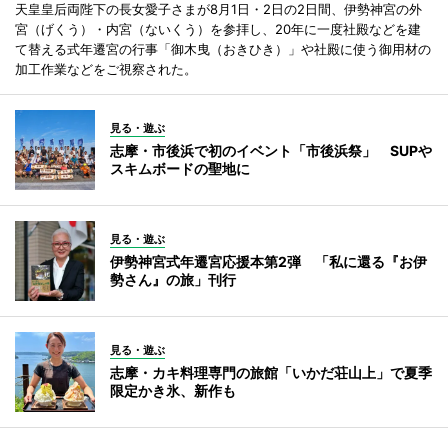
天皇皇后両陛下の長女愛子さまが8月1日・2日の2日間、伊勢神宮の外
宮（げくう）・内宮（ないくう）を参拝し、20年に一度社殿などを建
て替える式年遷宮の行事「御木曳（おきひき）」や社殿に使う御用材の
加工作業などをご視察された。
見る・遊ぶ
志摩・市後浜で初のイベント「市後浜祭」 SUPや
スキムボードの聖地に
見る・遊ぶ
伊勢神宮式年遷宮応援本第2弾 「私に還る『お伊
勢さん』の旅」刊行
見る・遊ぶ
志摩・カキ料理専門の旅館「いかだ荘山上」で夏季
限定かき氷、新作も