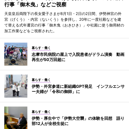
行事「御木曳」などご視察
天皇皇后両陛下の長女愛子さまが8月1日・2日の2日間、伊勢神宮の外
宮（げくう）・内宮（ないくう）を参拝し、20年に一度社殿などを建
て替える式年遷宮の行事「御木曳（おきひき）」や社殿に使う御用材の
加工作業などをご視察された。
暮らす・働く
志摩市民病院の屋上で入院患者がドラム演奏 動画
再生が50万回超に
暮らす・働く
伊勢・外宮参道に新組織GPT発足 インフルエンサ
ー夫婦が「令和の御師」に
暮らす・働く
伊勢・厚生中で「伊勢大空襲」の体験を回想 語り
部12人が全校生徒に