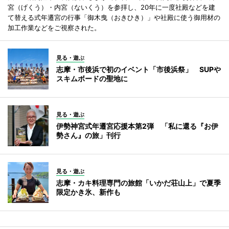
宮（げくう）・内宮（ないくう）を参拝し、20年に一度社殿などを建
て替える式年遷宮の行事「御木曳（おきひき）」や社殿に使う御用材の
加工作業などをご視察された。
見る・遊ぶ
志摩・市後浜で初のイベント「市後浜祭」 SUPや
スキムボードの聖地に
見る・遊ぶ
伊勢神宮式年遷宮応援本第2弾 「私に還る『お伊
勢さん』の旅」刊行
見る・遊ぶ
志摩・カキ料理専門の旅館「いかだ荘山上」で夏季
限定かき氷、新作も