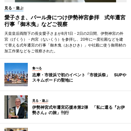
見る・遊ぶ
愛子さま、パール身につけ伊勢神宮参拝 式年遷宮
行事「御木曳」などご視察
天皇皇后両陛下の長女愛子さまが8月1日・2日の2日間、伊勢神宮の外
宮（げくう）・内宮（ないくう）を参拝し、20年に一度社殿などを建
て替える式年遷宮の行事「御木曳（おきひき）」や社殿に使う御用材の
加工作業などをご視察された。
食べる
志摩・市後浜で初のイベント「市後浜祭」 SUPや
スキムボードの聖地に
見る・遊ぶ
伊勢神宮式年遷宮応援本第2弾 「私に還る『お伊
勢さん』の旅」刊行