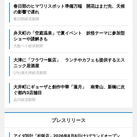
春日部のヒマワリスポット準備万端 開花はまだ先、天候
の影響で遅れ
春日部経済新聞
弁天町の「空庭温泉」で夏イベント 妖怪テーマに参加型
ショーや謎解きも
大阪ベイ経済新聞
大津に「フラワー飯店」 ランチやカフェも提供するエス
ニック居酒屋
びわ湖大津経済新聞
大井町にギョーザと創作中華「蓮月」 南青山、新橋に次
ぐ都内3店舗目
品川経済新聞
プレスリリース
アイダ設計「松阪店」2026年8月8日(土)グランドオープン