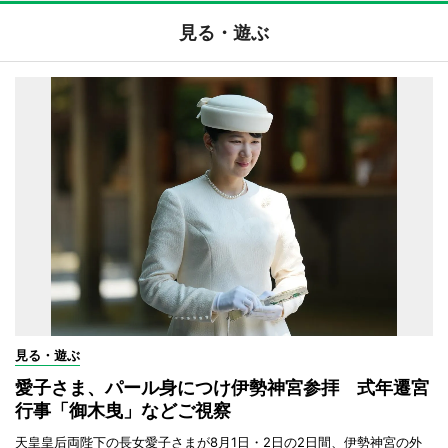
見る・遊ぶ
見る・遊ぶ
愛子さま、パール身につけ伊勢神宮参拝 式年遷宮
行事「御木曳」などご視察
天皇皇后両陛下の長女愛子さまが8月1日・2日の2日間、伊勢神宮の外