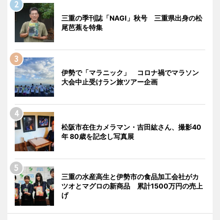
三重の季刊誌「NAGI」秋号 三重県出身の松
尾芭蕉を特集
伊勢で「マラニック」 コロナ禍でマラソン
大会中止受けラン旅ツアー企画
松阪市在住カメラマン・吉田紘さん、撮影40
年 80歳を記念し写真展
三重の水産高生と伊勢市の食品加工会社がカ
ツオとマグロの新商品 累計1500万円の売上
げ