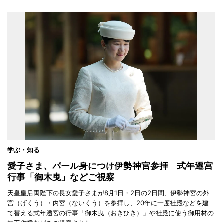
学ぶ・知る
愛子さま、パール身につけ伊勢神宮参拝 式年遷宮
行事「御木曳」などご視察
天皇皇后両陛下の長女愛子さまが8月1日・2日の2日間、伊勢神宮の外
宮（げくう）・内宮（ないくう）を参拝し、20年に一度社殿などを建
て替える式年遷宮の行事「御木曳（おきひき）」や社殿に使う御用材の