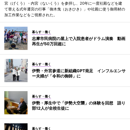
宮（げくう）・内宮（ないくう）を参拝し、20年に一度社殿などを建
て替える式年遷宮の行事「御木曳（おきひき）」や社殿に使う御用材の
加工作業などをご視察された。
暮らす・働く
志摩市民病院の屋上で入院患者がドラム演奏 動画
再生が50万回超に
暮らす・働く
伊勢・外宮参道に新組織GPT発足 インフルエンサ
ー夫婦が「令和の御師」に
暮らす・働く
伊勢・厚生中で「伊勢大空襲」の体験を回想 語り
部12人が全校生徒に
暮らす・働く