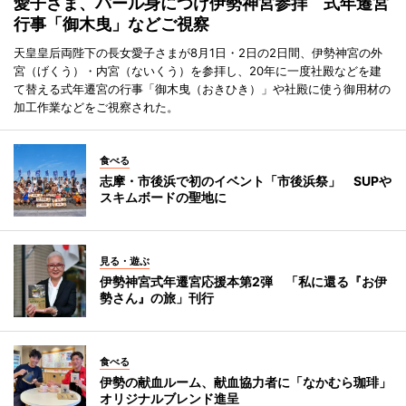
愛子さま、パール身につけ伊勢神宮参拝 式年遷宮
行事「御木曳」などご視察
天皇皇后両陛下の長女愛子さまが8月1日・2日の2日間、伊勢神宮の外
宮（げくう）・内宮（ないくう）を参拝し、20年に一度社殿などを建
て替える式年遷宮の行事「御木曳（おきひき）」や社殿に使う御用材の
加工作業などをご視察された。
食べる
志摩・市後浜で初のイベント「市後浜祭」 SUPや
スキムボードの聖地に
見る・遊ぶ
伊勢神宮式年遷宮応援本第2弾 「私に還る『お伊
勢さん』の旅」刊行
食べる
伊勢の献血ルーム、献血協力者に「なかむら珈琲」
オリジナルブレンド進呈