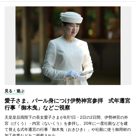
見る・遊ぶ
愛子さま、パール身につけ伊勢神宮参拝 式年遷宮
行事「御木曳」などご視察
天皇皇后両陛下の長女愛子さまが8月1日・2日の2日間、伊勢神宮の外
宮（げくう）・内宮（ないくう）を参拝し、20年に一度社殿などを建
て替える式年遷宮の行事「御木曳（おきひき）」や社殿に使う御用材の
加工作業などをご視察された。